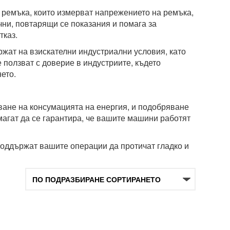
ремъка, които измерват напрежението на ремъка,
чни, повтарящи се показания и помага за
тказ.
ржат на взискателни индустриални условия, като
 ползват с доверие в индустриите, където
ето.
ане на консумацията на енергия, и подобряване
магат да се гарантира, че вашите машини работят
о поддържат вашите операции да протичат гладко и