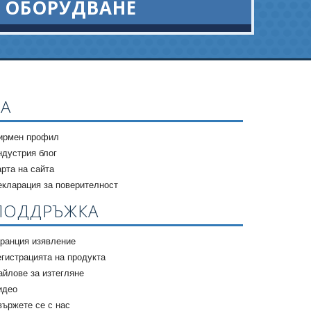
ОБОРУДВАНЕ
ЗА
ирмен профил
ндустрия блог
арта на сайта
екларация за поверителност
ПОДДРЪЖКА
аранция изявление
егистрацията на продукта
айлове за изтегляне
идео
вържете се с нас