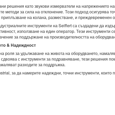
и решения като звукови измерватели на напрежението на 
те методи за сила на отклонение. Този подход осигурява то
 приплъзване на колана, разместване, и преждевременен о
дустриалните инструменти на Seiffert са създадени да издъ
ивност, използване на един оператор. Тези инструменти се
начение за поддържане на производителността на оборудван
ето & Надеждност
а роля за удължаване на живота на оборудването, намаляв
е сдвоява с инструменти за подравняване, тези решения по
маляват разходите за поддръжка.
dustrial, за да намерите надеждни, точни инструменти, коит