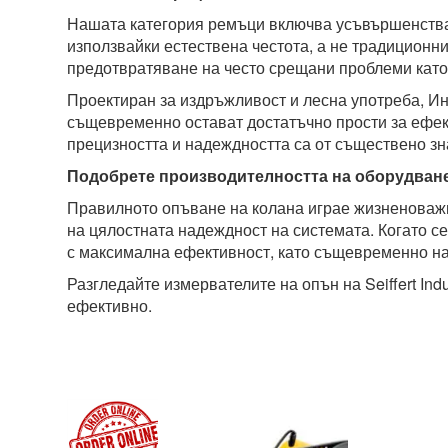
Нашата категория ремъци включва усъвършенстван
използвайки естествена честота, а не традиционни
предотвратяване на често срещани проблеми като
Проектиран за издръжливост и лесна употреба, Ин
същевременно остават достатъчно прости за ефект
прецизността и надеждността са от съществено з
Подобрете производителността на оборудван
Правилното опъване на колана играе жизненоважн
на цялостната надеждност на системата. Когато с
с максимална ефективност, като същевременно на
Разгледайте измервателите на опън на Seiffert In
ефективно.