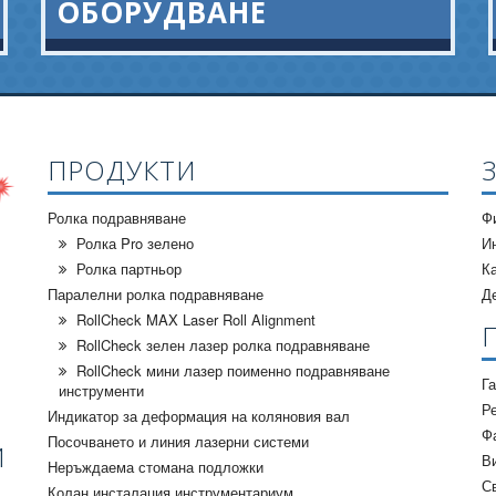
ОБОРУДВАНЕ
ПРОДУКТИ
Ролка подравняване
Ф
Ролка Pro зелено
И
Ролка партньор
К
Паралелни ролка подравняване
Д
RollCheck MAX Laser Roll Alignment
RollCheck зелен лазер ролка подравняване
RollCheck мини лазер поименно подравняване
Г
инструменти
Р
Индикатор за деформация на коляновия вал
Ф
Посочването и линия лазерни системи
И
В
Неръждаема стомана подложки
С
Колан инсталация инструментариум