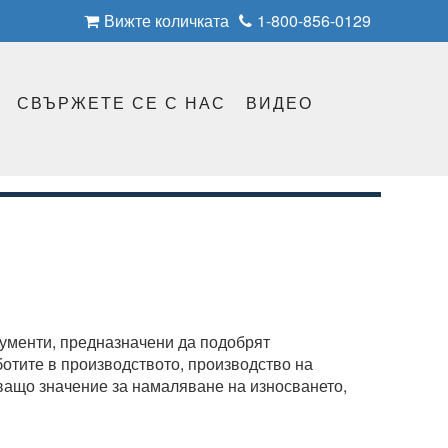
Вижте количката
1-800-856-0129
СВЪРЖЕТЕ СЕ С НАС
ВИДЕО
трументи, предназначени да подобрят
отите в производството, производство на
ващо значение за намаляване на износването,