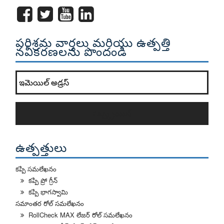
పరిశ్రమ వార్తలు మరియు ఉత్పత్తి
నవీకరణలను పొందండి
మా వార్తాలేఖను జాబితాలో చేరండి?
*
సబ్స్క్రయిబ్
ఉత్పత్తులు
కప్పి సమలేఖనం
కప్పి ప్రో గ్రీన్
కప్పి భాగస్వామి
సమాంతర రోల్ సమలేఖనం
RollCheck MAX లేజర్ రోల్ సమలేఖనం