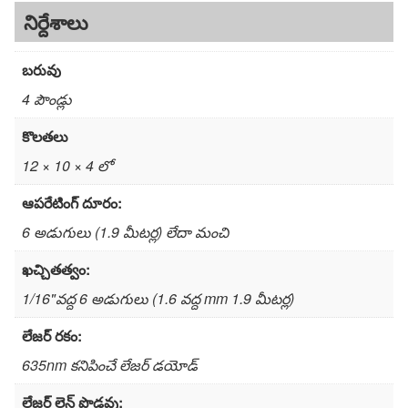
నిర్దేశాలు
బరువు
4 పౌండ్లు
కొలతలు
12 × 10 × 4 లో
ఆపరేటింగ్ దూరం:
6 అడుగులు (1.9 మీటర్ల) లేదా మంచి
ఖచ్చితత్వం:
1/16"వద్ద 6 అడుగులు (1.6 వద్ద mm 1.9 మీటర్ల)
లేజర్ రకం:
635nm కనిపించే లేజర్ డయోడ్
లేజర్ లైన్ పొడవు: