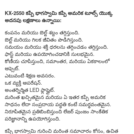
KX-2550 కప్పి భాగస్వామి కప్పి అమరిక టూల్స్ యొక్క
అదనపు లక్షణాలు ఉన్నాయి:
కంపనం మరియు బెల్ట్ శబ్దం తగ్గిస్తుంది.
బెల్ట్ మరియు గిలక జీవితం పొడిగిస్తుంది.
సమయం మరియు శక్తి ధరలను తగ్గించడం తగ్గిస్తుంది.
ఫాస్ట్ మరియు ఉపయోగించడానికి సులభమైన.
కోణీయ చూపిస్తుంది, సమాంతర, మరియు ఏకకాలంలో
ఆఫ్సెట్.
ఎటువంటి శిక్షణ అవసరం.
ఒక వ్యక్తి ఆపరేషన్.
అంతర్నిర్మిత LED ఫ్లాష్లైట్.
మరింత ఖచ్చితమైన మరియు ఏ ఇతర కప్పి అమరిక
సాధనం లేదా సంప్రదాయ పద్ధతి కంటే సమర్థవంతమైన.
నిరూపితమైన ప్రతిబింబిస్తుంది లేజర్ పుంజం సాంకేతిక
పరిజ్ఞానాన్ని ఉపయోగిస్తుంది.
కప్పి భాగస్వామి గురించి మరింత సమాచారం కోసం, ఉచిత