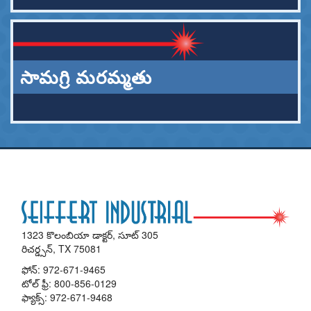
సామగ్రి మరమ్మతు
1323 కొలంబియా డాక్టర్, సూట్ 305
రిచర్డ్సన్, TX 75081
ఫోన్:
972-671-9465
టోల్ ఫ్రీ:
800-856-0129
ఫ్యాక్స్: 972-671-9468