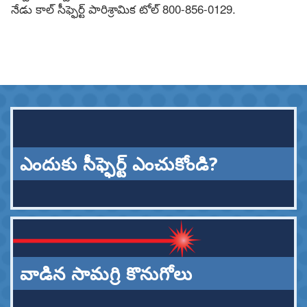
నేడు కాల్ సీఫ్ఫెర్ట్ పారిశ్రామిక టోల్ 800-856-0129.
ఎందుకు సీఫ్ఫెర్ట్ ఎంచుకోండి?
వాడిన సామగ్రి కొనుగోలు