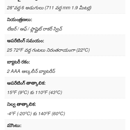
28"వద్ద 6 అడుగులు (711 వద్ద mm 1.9 మీటర్ల)
నియంత్రణలు:
లేజర్ / ఆఫ్ / ఫ్లాష్లైట్ రాకర్ స్విచ్
ఆపరేటింగ్ సమయం:
25 72ºF వద్ద గంటలు నిరంతరాయంగా (22ºC)
బ్యాటరీ రకం:
2 AAA ఆల్కలీన్ బ్యాటరీస్
ఆపరేటింగ్ తాత్కాలిక:
15ºF (9ºC) కు 110ºF (43ºC)
నిల్వ తాత్కాలిక:
-4ºF (-20ºC) కు 140ºF (60ºC)
మౌంటు: