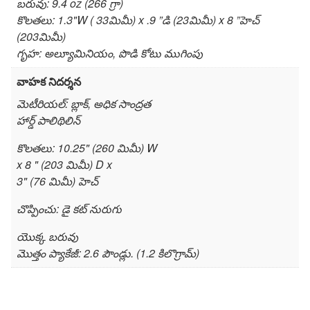
బరువు: 9.4 oz (266 గ్రా)
కొలతలు: 1.3"W ( 33మిమీ) x .9 ”డి (23మిమీ) x 8 ”హెచ్
(203మిమీ)
గృహ: అల్యూమినియం, పొడి కోటు ముగింపు
వాహక నిదర్శన
మెటీరియల్: బ్లాక్, అధిక సాంద్రత
హార్డ్ పాలిథిలిన్
కొలతలు: 10.25" (260 మిమీ) W
x 8 " (203 మిమీ) D x
3" (76 మిమీ) హెచ్
చొప్పించు: డై కట్ నురుగు
యొక్క బరువు
మొత్తం ప్యాకేజీ: 2.6 పౌండ్లు. (1.2 కిలొగ్రామ్)