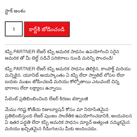
స్టాక్ అంశం
పుల్లీ
కార్ట్‌కి జోడించండి
భాగస్వామి
పరిమాణం
కప్పి PARTNER లేజర్ కప్పి అమరిక సాధనం ఉపయోగించి సరైన
అమరిక తో మీ బెల్ట్ నడిచే పరికరాలు నుండి మరిన్ని పొందండి!
కప్పి PARTNER లేజర్ కప్పి అమరిక సాధనం తెలికైన, కాంపాక్ట్ మరియు
మన్నికైన. యూనిట్ అయస్కాంతం ఏ కప్పి లేదా స్ప్రాకెట్ లోపల లేదా
బయట ముఖం జోడించబడి మరియు కోల్పోతాయి ఎటువంటి చిన్న
భాగాలు లేదా లక్ష్యాలు ఉన్నాయి.
పేటెంట్ ప్రతిబింబించింది లేజర్ కిరణం టెక్నాలజీ
మేము గరిష్ట కోణీయ రిజుల్యూషన్ కోసం మా నిరూపితమైన
ప్రతిబింబిస్తుంది లేజర్ పుంజం సాంకేతిక ఉపయోగించడానికి, అందువలన
ఏ ఇతర పద్ధతి లేదా కప్పి అమరిక సాధనం మ్యాచ్ అత్యంత నమ్మకమైన
మరియు ఖచ్చితమైన రీడింగులను మీకు అందించడం.