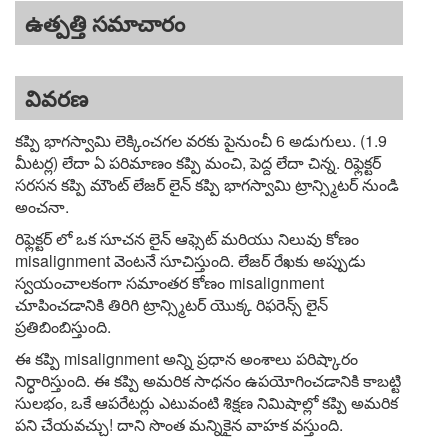
ఉత్పత్తి సమాచారం
వివరణ
కప్పి భాగస్వామి లెక్కించగల వరకు పైనుంచీ 6 అడుగులు. (1.9
మీటర్ల) లేదా ఏ పరిమాణం కప్పి మంచి, పెద్ద లేదా చిన్న. రిఫ్లెక్టర్
సరసన కప్పి మౌంట్ లేజర్ లైన్ కప్పి భాగస్వామి ట్రాన్స్మిటర్ నుండి
అంచనా.
రిఫ్లెక్టర్ లో ఒక సూచన లైన్ ఆఫ్సెట్ మరియు నిలువు కోణం
misalignment వెంటనే సూచిస్తుంది. లేజర్ రేఖకు అప్పుడు
స్వయంచాలకంగా సమాంతర కోణం misalignment
చూపించడానికి తిరిగి ట్రాన్స్మిటర్ యొక్క రిఫరెన్స్ లైన్
ప్రతిబింబిస్తుంది.
ఈ కప్పి misalignment అన్ని ప్రధాన అంశాలు పరిష్కారం
నిర్ధారిస్తుంది. ఈ కప్పి అమరిక సాధనం ఉపయోగించడానికి కాబట్టి
సులభం, ఒకే ఆపరేటర్లు ఎటువంటి శిక్షణ నిమిషాల్లో కప్పి అమరిక
పని చేయవచ్చు! దాని సొంత మన్నికైన వాహక వస్తుంది.