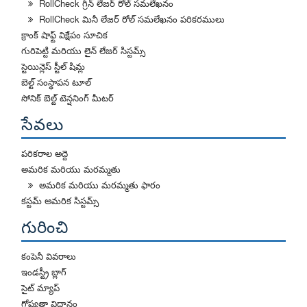
RollCheck గ్రీన్ లేజర్ రోల్ సమలేఖనం
RollCheck మినీ లేజర్ రోల్ సమలేఖనం పరికరములు
క్రాంక్ షాఫ్ట్ విక్షేపం సూచిక
గురిపెట్టి మరియు లైన్ లేజర్ సిస్టమ్స్
స్టెయిన్లెస్ స్టీల్ షిమ్ల
బెల్ట్ సంస్థాపన టూల్
సోనిక్ బెల్ట్ టెన్షనింగ్ మీటర్
సేవలు
పరికరాల అద్దె
అమరిక మరియు మరమ్మతు
అమరిక మరియు మరమ్మతు ఫారం
కస్టమ్ అమరిక సిస్టమ్స్
గురించి
కంపెనీ వివరాలు
ఇండస్ట్రీ బ్లాగ్
సైట్ మ్యాప్
గోప్యతా విధానం