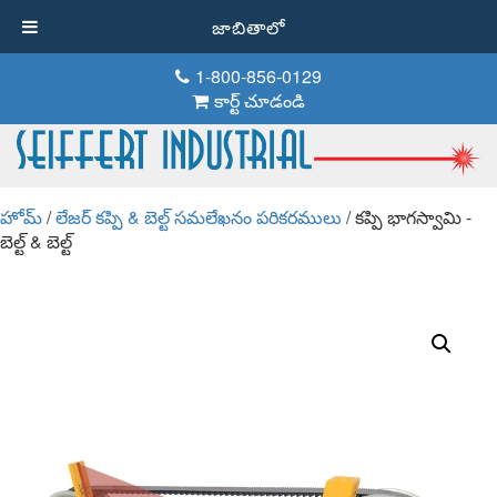
జాబితాలో
1-800-856-0129
కార్ట్ చూడండి
హోమ్
/
లేజర్ కప్పి & బెల్ట్ సమలేఖనం పరికరములు
/ కప్పి భాగస్వామి -
బెల్ట్ & బెల్ట్