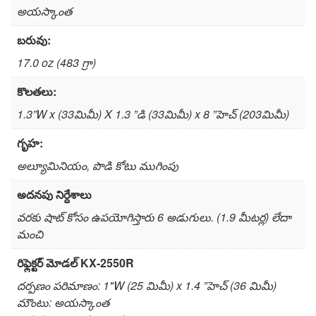
అయస్కాంత
బరువు:
17.0 oz (483 గ్రా)
కొలతలు:
1.3”W x (33మిమీ) X 1.3 ”డి (33మిమీ) x 8 ”హెచ్ (203మిమీ)
గృహ:
అల్యూమినియం, పొడి కోటు ముగింపు
అదనపు నిర్దేశాలు
వరకు షాట్ కోసం ఉపయోగిస్తారు 6 అడుగులు. (1.9 మీటర్ల) లేదా
మంచి
రిఫ్లెక్టర్ మోడల్ KX-2550R
దర్పణం పరిమాణం: 1"W (25 మిమీ) x 1.4 ”హెచ్ (36 మిమీ)
మౌంటు: అయస్కాంత