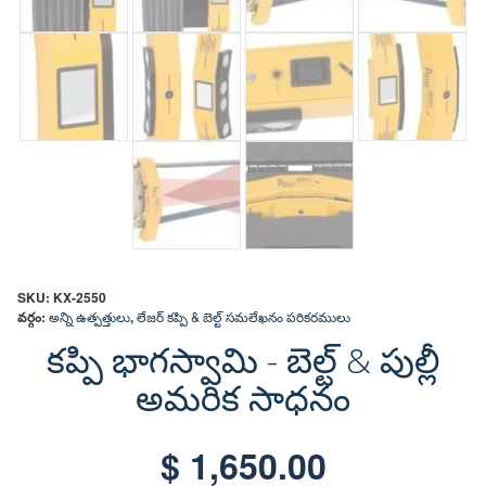
SKU:
KX-2550
వర్గం:
అన్ని ఉత్పత్తులు
,
లేజర్ కప్పి & బెల్ట్ సమలేఖనం పరికరములు
కప్పి భాగస్వామి - బెల్ట్ & పుల్లీ
అమరిక సాధనం
$
1,650.00