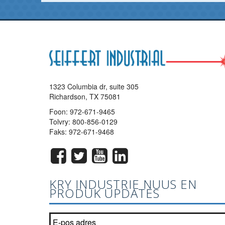
1323 Columbia dr, suite 305
Richardson, TX 75081
Foon:
972-671-9465
Tolvry:
800-856-0129
Faks: 972-671-9468
KRY INDUSTRIE NUUS EN
PRODUK UPDATES
Sluit aan by ons nuusbrief lys?
*