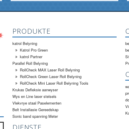
PRODUKTE
katrol Belyning
be
Katrol Pro Green
be
katrol Partner
S
Parallel Roll Belyning
Pr
RollCheck MAX Laser Roll Belyning
RollCheck Green Laser Roll Belyning
RollCheck Mini Laser Roll Belyning Tools
wa
Krukas Defleksie aanwyser
pr
Wys en Line laser stelsels
d
Vlekvrye staal Paselementen
Vi
Belt Installasie Gereedskap
K
Sonic band spanning Meter
DIENSTE