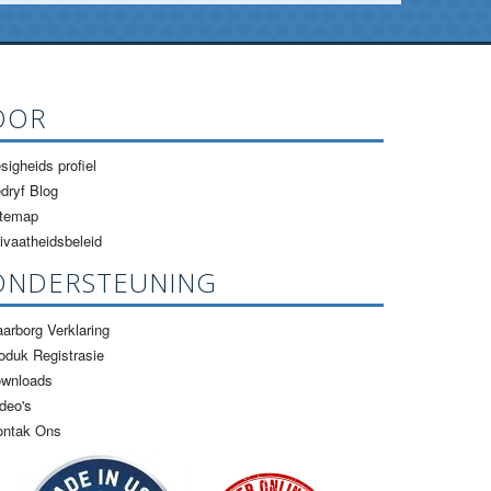
OOR
sigheids profiel
dryf Blog
itemap
ivaatheidsbeleid
ONDERSTEUNING
arborg Verklaring
oduk Registrasie
ownloads
deo's
ontak Ons