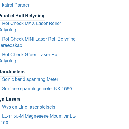
katrol Partner
arallel Roll Belyning
RollCheck MAX Laser Roller
Belyning
RollCheck MINI Laser Roll Belyning
gereedskap
RollCheck Green Laser Roll
Belyning
Bandmeters
Sonic band spanning Meter
Soniese spanningsmeter KX-1590
lyn Lasers
Wys en Line laser stelsels
LL-1150-M Magnetiese Mount vir LL-
1150