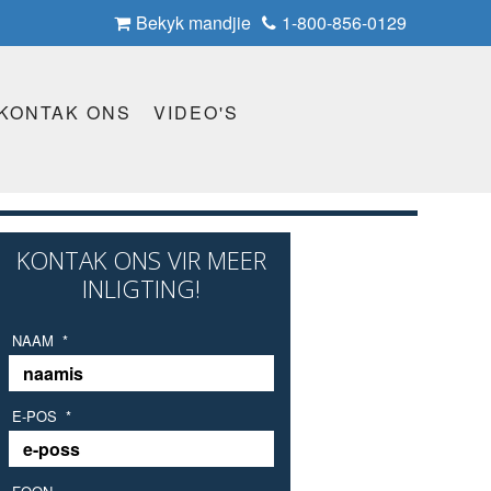
Bekyk mandjie
1-800-856-0129
KONTAK ONS
VIDEO'S
KONTAK ONS ​​VIR MEER
INLIGTING!
NAAM
*
E-POS
*