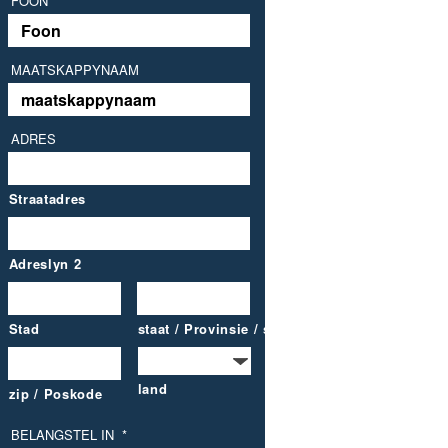
FOON
MAATSKAPPYNAAM
ADRES
Straatadres
Adreslyn 2
Stad
staat / Provinsie / streek
land
zip / Poskode
BELANGSTEL IN
*