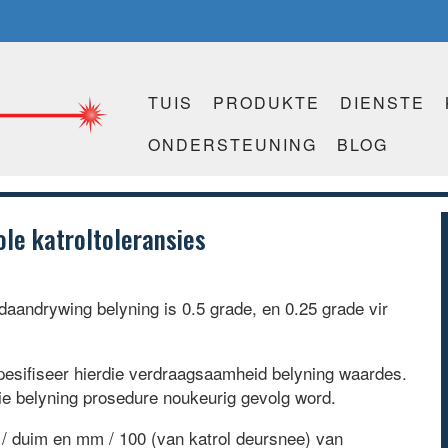
TUIS
PRODUKTE
DIENSTE
ONDERSTEUNING
BLOG
le katroltoleransies
aandrywing belyning is 0.5 grade, en 0.25 grade vir
pesifiseer hierdie verdraagsaamheid belyning waardes.
die belyning prosedure noukeurig gevolg word.
il / duim en mm / 100 (van katrol deursnee) van