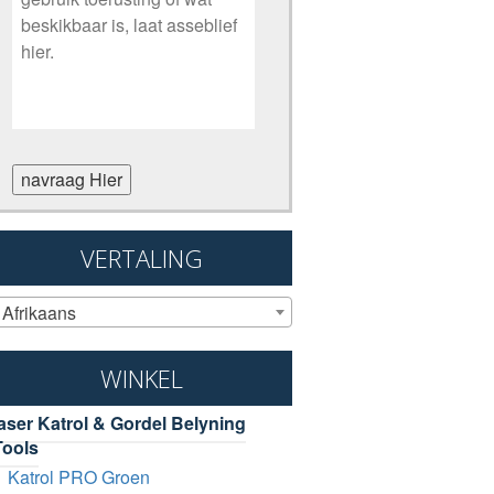
navraag Hier
VERTALING
Afrikaans
WINKEL
laser Katrol & Gordel Belyning
Tools
Katrol PRO Groen