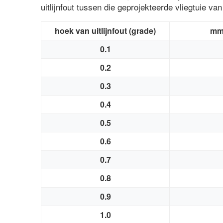
uitlijnfout tussen die geprojekteerde vliegtuie van
hoek
van
uitlijnfout
(grade)
m
0.1
0.2
0.3
0.4
0.5
0.6
0.7
0.8
0.9
1.0