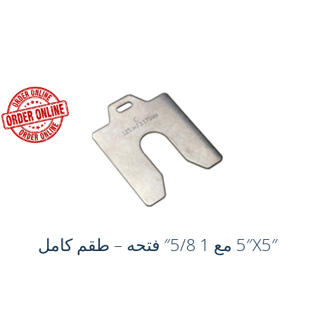
5″X5″ مع 1 5/8″ فتحه – طقم كامل