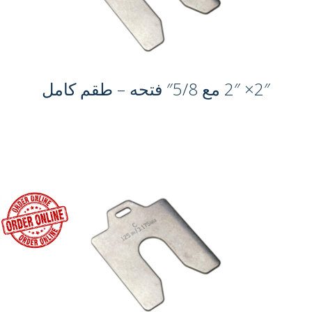
2″× 2″ مع 5/8″ فتحه – طقم كامل