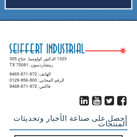
1323 الدكتور كولومبيا, جناح 305
ريتشاردسون, TX 75081
الهاتف:
972-671-9465
الرقم المجاني:
800-856-0129
فاكس: 972-671-9468
احصل على صناعة الأخبار وتحديثات
المنتجات