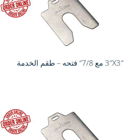
3″X3″ مع 7/8″ فتحه – طقم الخدمة