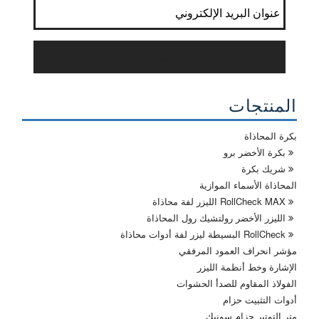
إنضم إلى القائمة البريدية?
*
الاشتراك
المنتجات
بكرة المحاذاة
بكرة الأخضر برو
شريك بكرة
المحاذاة الأسماء الموازية
RollCheck MAX الليزر لفة محاذاة
الليزر الأخضر رولتشيك رول المحاذاة
RollCheck البسيطة ليزر لفة أدوات محاذاة
مؤشر انحراف العمود المرفقي
الإشارة وخط أنظمة الليزر
الفولاذ المقاوم للصدأ الحشوات
أدوات التثبيت حزام
متر التوتير حزام سونيك