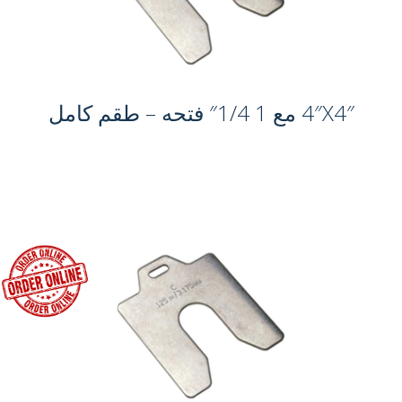
4″X4″ مع 1 1/4″ فتحه – طقم كامل