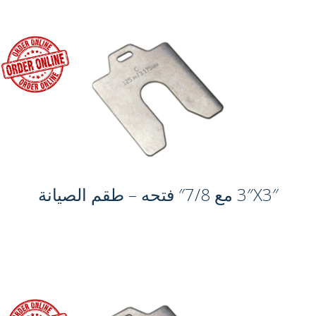
3″X3″ مع 7/8″ فتحه – طقم الصيانة