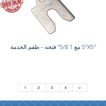
5″X5″ مع 1 5/8″ فتحه – طقم الخدمة
1
2
3
4
←