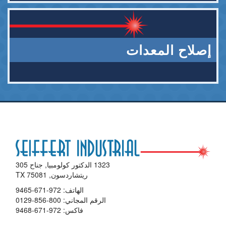
إصلاح المعدات
1323 الدكتور كولومبيا, جناح 305
ريتشاردسون, TX 75081
الهاتف:
972-671-9465
الرقم المجاني:
800-856-0129
فاكس: 972-671-9468