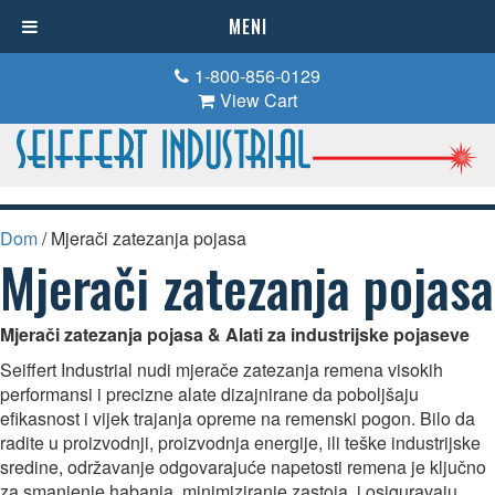
MENI
1-800-856-0129
View Cart
Dom
/ Mjerači zatezanja pojasa
Mjerači zatezanja pojasa
Mjerači zatezanja pojasa & Alati za industrijske pojaseve
Seiffert Industrial nudi mjerače zatezanja remena visokih
performansi i precizne alate dizajnirane da poboljšaju
efikasnost i vijek trajanja opreme na remenski pogon. Bilo da
radite u proizvodnji, proizvodnja energije, ili teške industrijske
sredine, održavanje odgovarajuće napetosti remena je ključno
za smanjenje habanja, minimiziranje zastoja, i osiguravaju