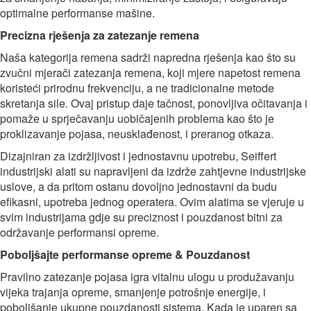
optimalne performanse mašine.
Precizna rješenja za zatezanje remena
Naša kategorija remena sadrži napredna rješenja kao što su
zvučni mjerači zatezanja remena, koji mjere napetost remena
koristeći prirodnu frekvenciju, a ne tradicionalne metode
skretanja sile. Ovaj pristup daje tačnost, ponovljiva očitavanja i
pomaže u sprječavanju uobičajenih problema kao što je
proklizavanje pojasa, neusklađenost, i preranog otkaza.
Dizajniran za izdržljivost i jednostavnu upotrebu, Seiffert
industrijski alati su napravljeni da izdrže zahtjevne industrijske
uslove, a da pritom ostanu dovoljno jednostavni da budu
efikasni, upotreba jednog operatera. Ovim alatima se vjeruje u
svim industrijama gdje su preciznost i pouzdanost bitni za
održavanje performansi opreme.
Poboljšajte performanse opreme & Pouzdanost
Pravilno zatezanje pojasa igra vitalnu ulogu u produžavanju
vijeka trajanja opreme, smanjenje potrošnje energije, i
poboljšanje ukupne pouzdanosti sistema. Kada je uparen sa