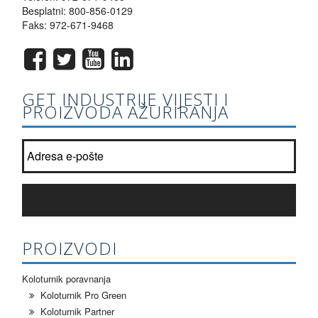
Besplatni:
800-856-0129
Faks: 972-671-9468
GET INDUSTRIJE VIJESTI I
PROIZVODA AŽURIRANJA
Pridružiti našoj listi newsletter?
*
PRETPLATITE SE
PROIZVODI
Koloturnik poravnanja
Koloturnik Pro Green
Koloturnik Partner