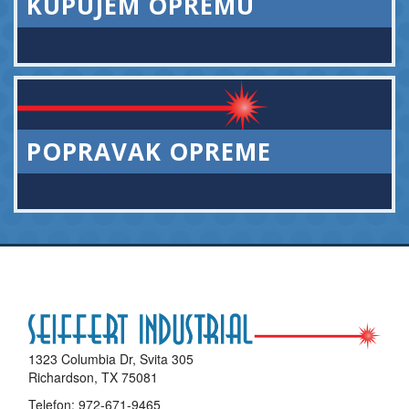
KUPUJEM OPREMU
POPRAVAK OPREME
1323 Columbia Dr, Svita 305
Richardson, TX 75081
Telefon:
972-671-9465