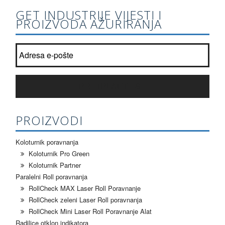
GET INDUSTRIJE VIJESTI I
PROIZVODA AŽURIRANJA
Pridružiti našoj listi newsletter?
*
PRETPLATITE SE
PROIZVODI
Koloturnik poravnanja
Koloturnik Pro Green
Koloturnik Partner
Paralelni Roll poravnanja
RollCheck MAX Laser Roll Poravnanje
RollCheck zeleni Laser Roll poravnanja
RollCheck Mini Laser Roll Poravnanje Alat
Radilice otklon indikatora