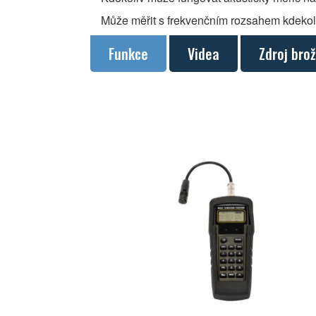
Může měřit s frekvenčním rozsahem kdekoli 
Funkce
Videa
Zdroj bro