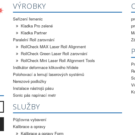
VÝROBKY
Seřízení řemenic
pr
Kladka Pro zelené
pr
Kladka Partner
M
Paralelní Roll zarovnání
Z
RollCheck MAX Laser Roll Alignment
RollCheck Green Laser Roll zarovnání
RollCheck Mini Laser Roll Alignment Tools
Pr
Indikátor deformace klikového hřídele
Re
Polohovací a lemují laserových systémů
So
Nerezové podložky
V
Instalace nástrojů pásu
Ko
Sonic pás napínací metr
SLUŽBY
Půjčovna vybavení
Kalibrace a opravy
Kalibrace a opravy Form