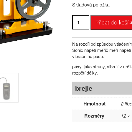
Skladová položka
Množství
Přidat do košík
měřiče
napínání
řemenu
Sonic
Na rozdíl od způsobu vtlačením
Sonic napětí měřič měří napět
vibračního pásu.
pásy, jako struny, vibrují v urč
rozpětí délky.
brejle
Hmotnost
2 libe
Rozměry
12 × 