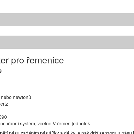
ter pro řemenice
é
er nebo newtonů
ertz
1590
ynchronní systém, včetně V-řemen jednotek.
ětí pásu zadáním pás šířky a délky, a pak drží senzoru u pásu 