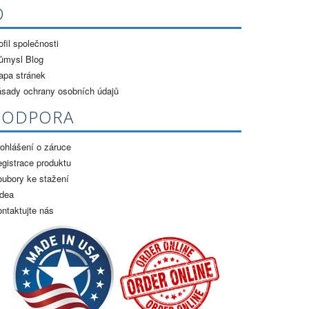
O
ofil společnosti
ůmysl Blog
apa stránek
ásady ochrany osobních údajů
PODPORA
ohlášení o záruce
gistrace produktu
ubory ke stažení
idea
ntaktujte nás