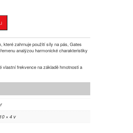
u
, které zahrnuje použití síly na pás, Gates
í řemenu analýzou harmonické charakteristiky
ité vlastní frekvence na základě hmotnosti a
r
10 × 4 v