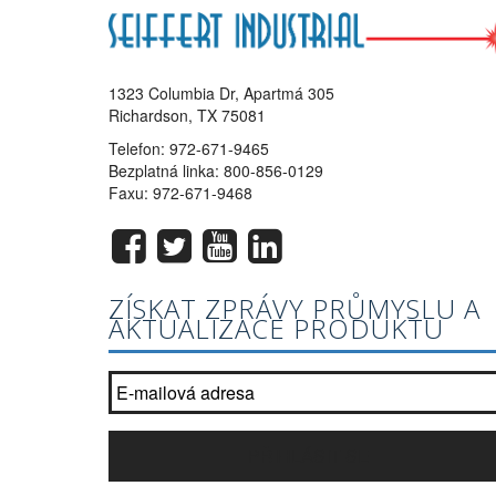
1323 Columbia Dr, Apartmá 305
Richardson, TX 75081
Telefon:
972-671-9465
Bezplatná linka:
800-856-0129
Faxu: 972-671-9468
ZÍSKAT ZPRÁVY PRŮMYSLU A
AKTUALIZACE PRODUKTU
Připojte se k naší seznam bulletinu?
*
PŘIHLÁSIT SE