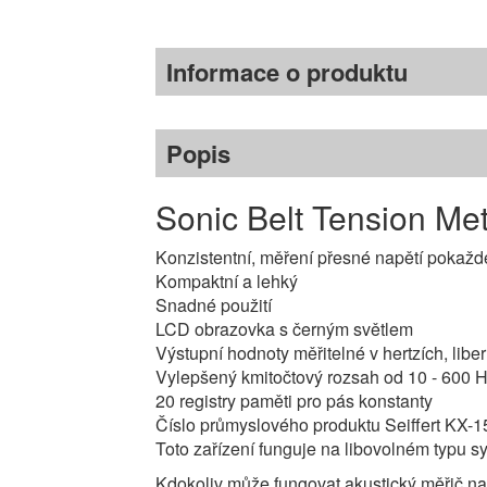
Informace o produktu
Popis
Sonic Belt Tension Me
Konzistentní, měření přesné napětí pokažd
Kompaktní a lehký
Snadné použití
LCD obrazovka s černým světlem
Výstupní hodnoty měřitelné v hertzích, lib
Vylepšený kmitočtový rozsah od 10 - 600 H
20 registry paměti pro pás konstanty
Číslo průmyslového produktu Seiffert KX-
Toto zařízení funguje na libovolném typu s
Kdokoliv může fungovat akustický měřič nap