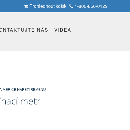
Prohlédnout košík
1-800-856-0129
ONTAKTUJTE NÁS
VIDEA
Y
,
MĚŘIČE NAPĚTÍ ŘEMENU
ínací metr