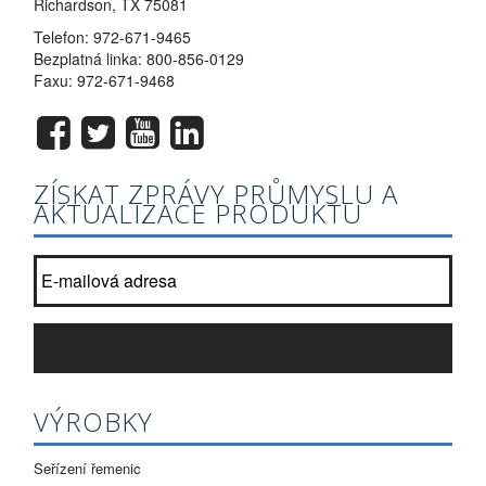
Richardson, TX 75081
Telefon:
972-671-9465
Bezplatná linka:
800-856-0129
Faxu: 972-671-9468
ZÍSKAT ZPRÁVY PRŮMYSLU A
AKTUALIZACE PRODUKTU
Připojte se k naší seznam bulletinu?
*
PŘIHLÁSIT SE
VÝROBKY
Seřízení řemenic