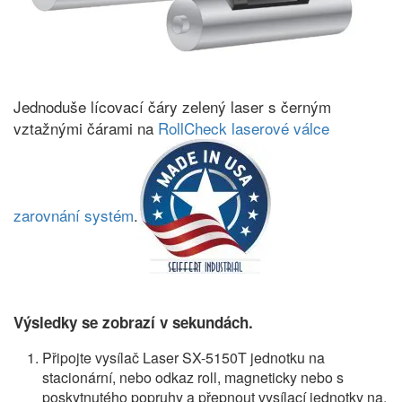
Jednoduše lícovací čáry zelený laser s černým
vztažnými čárami na
RollCheck laserové válce
zarovnání systém
.
Výsledky se zobrazí v sekundách.
Připojte vysílač Laser SX-5150T jednotku na
stacionární, nebo odkaz roll, magneticky nebo s
poskytnutého popruhy a přepnout vysílací jednotky na.