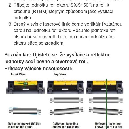
Připojte jednotku refl ektoru SX-5150R na roli k
přesunu (RTBM) stejným způsobem jako vysílací
jednotka.
Drsný v svislé laserové linie černé vertikální vztažnou
čárou na jednotku refl ektoru Posuňte jednotku refl
ektoru bokem na roll. To je jen dostat jednotku refl
ektoru střed se zrcadlem.
Poznámka:: Ujistěte se, že vysílače a reflektor
jednotky sedí pevně a čtvercové roll.
Příklady váleček nesouososti: