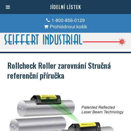
JÍDELNÍ LÍSTEK
1-800-856-0129
Prohlédnout košík
Rollcheck Roller zarovnání Stručná
referenční příručka