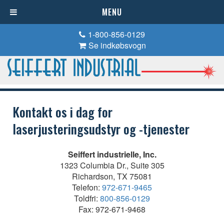
MENU
1-800-856-0129
Se indkøbsvogn
Kontakt os i dag for
laserjusteringsudstyr og -tjenester
Seiffert industrielle, Inc.
1323 Columbia Dr., Suite 305
Richardson, TX 75081
Telefon:
972-671-9465
Toldfri:
800-856-0129
Fax: 972-671-9468