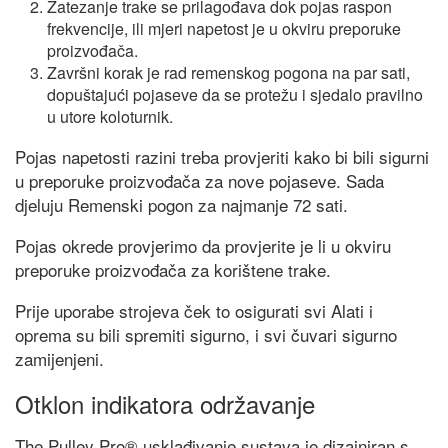
Zatezanje trake se prilagođava dok pojas raspon
frekvencije, ili mjeri napetost je u okviru preporuke
proizvođača.
Završni korak je rad remenskog pogona na par sati,
dopuštajući pojaseve da se protežu i sjedalo pravilno
u utore koloturnik.
Pojas napetosti razini treba provjeriti kako bi bili sigurni
u preporuke proizvođača za nove pojaseve. Sada
djeluju Remenski pogon za najmanje 72 sati.
Pojas okrede provjerimo da provjerite je li u okviru
preporuke proizvođača za korištene trake.
Prije uporabe strojeva ček to osigurati svi Alati i
oprema su bili spremiti sigurno, i svi čuvari sigurno
zamijenjeni.
Otklon indikatora održavanje
The Pulley Pro® usklađivanje sustava je dizajniran s