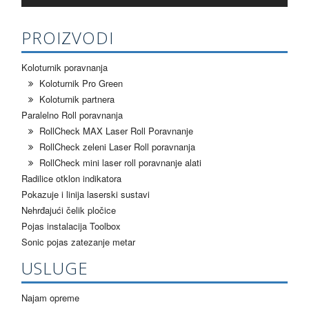
PROIZVODI
Koloturnik poravnanja
Koloturnik Pro Green
Koloturnik partnera
Paralelno Roll poravnanja
RollCheck MAX Laser Roll Poravnanje
RollCheck zeleni Laser Roll poravnanja
RollCheck mini laser roll poravnanje alati
Radilice otklon indikatora
Pokazuje i linija laserski sustavi
Nehrđajući čelik pločice
Pojas instalacija Toolbox
Sonic pojas zatezanje metar
USLUGE
Najam opreme