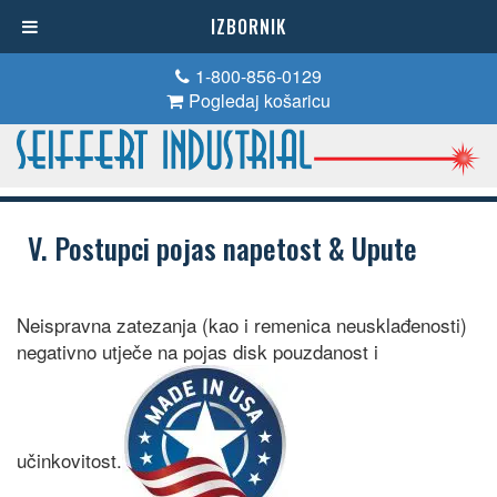
IZBORNIK
1-800-856-0129
Pogledaj košaricu
V. Postupci pojas napetost & Upute
Neispravna zatezanja (kao i remenica neusklađenosti)
negativno utječe na pojas disk pouzdanost i
učinkovitost.