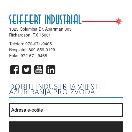
1323 Columbia Dr, Apartman 305
Richardson, TX 75081
Telefon:
972-671-9465
Besplatni:
800-856-0129
Faks: 972-671-9468
DOBITI INDUSTRIJA VIJESTI I
AŽURIRANJA PROIZVODA
Pridružite se naš popis newsletter?
*
PRETPLATITE SE