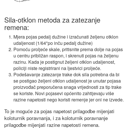
Sila-otklon metoda za zatezanje
remena:
Mjera pojas pedalj dužine i izračunati željenu otklon
udaljenost (1/64"po inču pedalj dužine)
Pomoću proljeće skale, pritisnite prema dolje na pojas
u centru približan raspon, i skrenuti pojas na željenu
razinu. Kada je postignut željeni otklon udaljenost,
policiji niste registrirani na ljestvici proljeće.
Podešavanje zatezanje trake dok sila potrebna da bi
se postigao željeni otklon udaljenost je unutar pojasa
proizvođač preporučena snaga vrijednosti za tip trake
se koriste. Novi pojasevi općenito zahtijevaju više
razine napetosti nego koristi remenje jer oni ne izvede.
To je moguće za pojas napetost prilagodbe mijenjati
koloturnik poravnanja, i za koloturnik poravnanje
prilagodbe mijenjati razine napetosti remena.