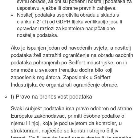
svrhu obrade, ali oni su potrebni nositelj podataka za
uspostavu, vježbe ili obrane pravnih zahtjeva.
Nositelj podataka usprotivila obradu u skladu s
člankom 21(1) od GDPR tijeku verifikacije jesu li
opravdani razlozi za kontrolora nadjačati one
nositelja podataka.
Ako je ispunjen jedan od navedenih uvjeta, a nositelj
podataka želi zatražiti ograničenje na obradu osobnih
podataka pohranjenih po Seiffert industrijske, on ili
ona može u svakom trenutku dodira bilo koji
zaposlenik regulatora. Zaposlenik u Seiffert
Industrijska će organizirati ograničenje obrade.
f) Pravo na prenosivost podataka
Svaki subjekt podataka ima pravo odobren od strane
Europske zakonodavac, primiti osobne podatke o
njemu ili njoj, koja je pod uvjetom da kontroler, u
strukturirani, najčešće se koristi i strojno čitljiv
format. On ili ona će imati pravo dostaviti te podatke