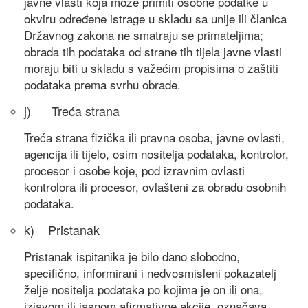
javne vlasti koja može primiti osobne podatke u
okviru određene istrage u skladu sa unije ili članica
Državnog zakona ne smatraju se primateljima;
obrada tih podataka od strane tih tijela javne vlasti
moraju biti u skladu s važećim propisima o zaštiti
podataka prema svrhu obrade.
j) Treća strana
Treća strana fizička ili pravna osoba, javne ovlasti,
agencija ili tijelo, osim nositelja podataka, kontrolor,
procesor i osobe koje, pod izravnim ovlasti
kontrolora ili procesor, ovlašteni za obradu osobnih
podataka.
k) Pristanak
Pristanak ispitanika je bilo dano slobodno,
specifično, informirani i nedvosmisleni pokazatelj
želje nositelja podataka po kojima je on ili ona,
izjavom ili jasnom afirmativne akcije, označava