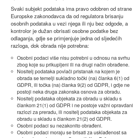
Svaki subjekt podataka ima pravo odobren od strane
Europske zakonodavca da od regulatora brisanju
osobnih podataka u vezi njega ili nju bez odgode, a
kontrolor je dužan obrisati osobne podatke bez
odlaganja, gdje se primjenjuje jedna od sljedećih
razloga, dok obrada nije potrebna:
Osobni podaci više nisu potrebni u odnosu na svrhu
zbog koje su prikupljeni ili na drugi način obrađene.
Nositelj podataka povlači pristanak na kojem je
obrada se temelji sukladno točki (na) članka 6(1) od
GDPR, ili točka (na) članka 9(2) od GDPR, i gdje ne
postoji neka druga zakonska osnova za obradu.
Nositelj podataka objekata za obradu u skladu s
člankom 21(1) od GDPR i ne postoje važni opravdani
razlozi za preradu, ili nositelj podataka objekata za
obradu u skladu s člankom 21(2) od GDPR.
Osobni podaci su nezakonito obrađeni.
Osobni podaci moraju se brisati za usklađenost sa