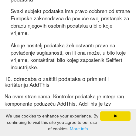
Svaki subjekt podataka ima pravo odobren od strane
Europske zakonodavca da povuče svoj pristanak za
obradu njegovih osobnih podataka u bilo koje
vrijeme.
Ako je nositelj podataka želi ostvariti pravo na
povlačenje suglasnosti, on ili ona može, u bilo koje
vrijeme, kontaktirati bilo kojeg zaposlenik Seiffert
industrijske.
10. odredaba o zaštiti podataka o primjeni i
korištenju AddThis
Na ovim stranicama, Kontrolor podataka je integriran
komponente poduzeću AddThis. AddThis je tzv
Bookmarking usluga. Usluga omogućuje
We use cookies to enhance your experience. By
✖
pojednostavljeno označavanje internetskih stranica
continuing to visit this site you agree to our use
putem gumba. Klikom na AddThis komponente s
of cookies.
More info
mišem, ili klikom na njega, Prikazuje se popis