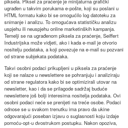
piksela. Piksel za praćenje je minijaturna grafički
ugrađen u takvim porukama e-pošte, koji su poslani u
HTML formatu kako bi se omogućilo log datoteku za
snimanje i analizu. To omogućava statističku analizu
uspjehu ili neuspjehu online marketinških kampanja.
Temelji se na ugrađenom piksela za praćenje, Seiffert
Industrijska može vidjeti, ako i kada e-mail je otvorio
nositelju podataka, a koji povezuje na e-mail su pozvani
od strane subjekata podataka.
Takvi osobni podaci prikupljeni u piksela za praćenje
koji se nalaze u newslettere se pohranjuju i analiziraju
od strane regulatora kako bi se optimizirali utovar na
newsletter, kao i da se prilagode sadržaj buduće
newslettere još bolji interesima nositelja podataka. Ovi
osobni podaci neće se prenijeti na treće osobe. Podaci
odnose se u svakom trenutku ima pravo da ukine
odgovarajući poseban izjavu o suglasnosti koju izdaje
pomoću-opt-u dvostrukom postupku. Nakon opoziva,