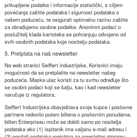
prikupljene podatke i informacije statistički, s ciljem
povećanja zaštite podataka i sigurnost podataka o
našem poduzeću, te osigurati optimalnu razinu zaštite
za obrađujemo osobne podatke. Anonimni podaci o
poslužitelj klada kartoteka se pohranjuju odvojeno od
svih osobnih podataka koje nositelju podataka.
5. Pretplata na naš newsletter
Na web stranici Seiffert industrijske, Korisnici imaju
mogućnost da se pretplatite na newsletter našeg
poduzeća. Maska ulaz koristi za tu svrhu određuje što
se osobni podaci koji se šalju, kao i kad newsletter
naručuje iz regulatora.
Seiffert Industrijska obavještava svoje kupce i poslovne
partnere redovito putem biltena o poslovnim ponudama.
bilten Enterpriseu može se dobiti samo po nositelja
podataka ako (1) ispitanik ima valjanu e-mail adresu i
(2) nositelj podataka registrira za newsletter otpremu.