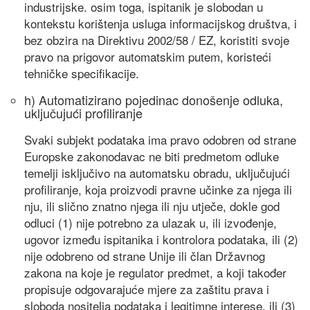
industrijske. osim toga, ispitanik je slobodan u
kontekstu korištenja usluga informacijskog društva, i
bez obzira na Direktivu 2002/58 / EZ, koristiti svoje
pravo na prigovor automatskim putem, koristeći
tehničke specifikacije.
h) Automatizirano pojedinac donošenje odluka,
uključujući profiliranje
Svaki subjekt podataka ima pravo odobren od strane
Europske zakonodavac ne biti predmetom odluke
temelji isključivo na automatsku obradu, uključujući
profiliranje, koja proizvodi pravne učinke za njega ili
nju, ili slično znatno njega ili nju utječe, dokle god
odluci (1) nije potrebno za ulazak u, ili izvođenje,
ugovor između ispitanika i kontrolora podataka, ili (2)
nije odobreno od strane Unije ili član Državnog
zakona na koje je regulator predmet, a koji također
propisuje odgovarajuće mjere za zaštitu prava i
sloboda nositelja podataka i legitimne interese, ili (3)