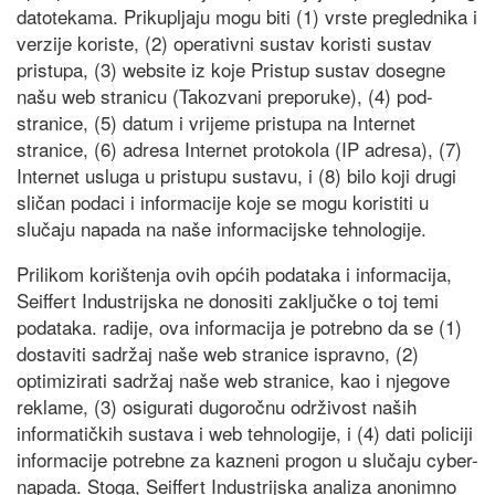
datotekama. Prikupljaju mogu biti (1) vrste preglednika i
verzije koriste, (2) operativni sustav koristi sustav
pristupa, (3) website iz koje Pristup sustav dosegne
našu web stranicu (Takozvani preporuke), (4) pod-
stranice, (5) datum i vrijeme pristupa na Internet
stranice, (6) adresa Internet protokola (IP adresa), (7)
Internet usluga u pristupu sustavu, i (8) bilo koji drugi
sličan podaci i informacije koje se mogu koristiti u
slučaju napada na naše informacijske tehnologije.
Prilikom korištenja ovih općih podataka i informacija,
Seiffert Industrijska ne donositi zaključke o toj temi
podataka. radije, ova informacija je potrebno da se (1)
dostaviti sadržaj naše web stranice ispravno, (2)
optimizirati sadržaj naše web stranice, kao i njegove
reklame, (3) osigurati dugoročnu održivost naših
informatičkih sustava i web tehnologije, i (4) dati policiji
informacije potrebne za kazneni progon u slučaju cyber-
napada. Stoga, Seiffert Industrijska analiza anonimno