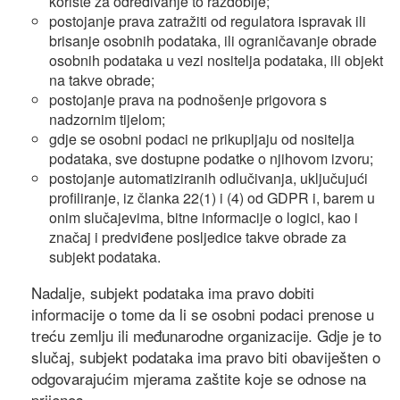
koriste za određivanje to razdoblje;
postojanje prava zatražiti od regulatora ispravak ili
brisanje osobnih podataka, ili ograničavanje obrade
osobnih podataka u vezi nositelja podataka, ili objekt
na takve obrade;
postojanje prava na podnošenje prigovora s
nadzornim tijelom;
gdje se osobni podaci ne prikupljaju od nositelja
podataka, sve dostupne podatke o njihovom izvoru;
postojanje automatiziranih odlučivanja, uključujući
profiliranje, iz članka 22(1) i (4) od GDPR i, barem u
onim slučajevima, bitne informacije o logici, kao i
značaj i predviđene posljedice takve obrade za
subjekt podataka.
Nadalje, subjekt podataka ima pravo dobiti
informacije o tome da li se osobni podaci prenose u
treću zemlju ili međunarodne organizacije. Gdje je to
slučaj, subjekt podataka ima pravo biti obaviješten o
odgovarajućim mjerama zaštite koje se odnose na
prijenos.