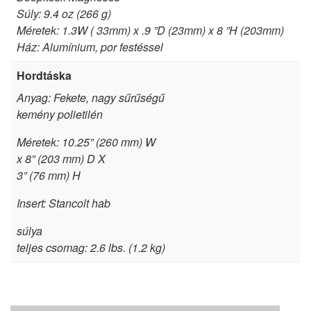
Súly: 9.4 oz (266 g)
Méretek: 1.3W ( 33mm) x .9 ”D (23mm) x 8 ”H (203mm)
Ház: Alumínium, por festéssel
Hordtáska
Anyag: Fekete, nagy sűrűségű
kemény polietilén
Méretek: 10.25” (260 mm) W
x 8” (203 mm) D X
3” (76 mm) H
Insert: Stancolt hab
súlya
teljes csomag: 2.6 lbs. (1.2 kg)