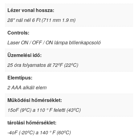
Lézer vonal hossza:
28" nál nél 6 Ft (711 mm 1.9 m)
Controls:
Laser ON / OFF / ON lámpa billenkapcsoló
Üzemelési idő:
25 óra folyamatos át 72ºF (22ºC)
Elemtípus:
2 AAA alkáli elem
Működési hőmérséklet:
15oF (9ºC) a 110 ° F feletti (43ºC)
tárolási hőmérséklet:
-4oF (-20ºC) a 140 ° F (60ºC)