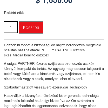
Raktári cikk
Szíjtárcsa
Kosárba
Partner
mennyiség
Hozzon ki többet a biztonsági öv hajtott berendezés megfelelő
beállítás használatával PULLEY PARTNER lézeres
ékszíjtárcsa beállító eszköz!
A csigát PARTNER lézeres szíjtárcsa elrendezés eszköz
könnyű, kompakt és tartós. Az egység mágnesesen tulajdonít a
belső vagy külső arc a lánckerék vagy szíjtárcsa, és nem kis
alkatrészek vagy a célok, amelyek lehet eltévedni.
Szabadalmaztatott visszavert lézersugár Technology
Használjuk a bizonyított tükröződő lézer gerenda technológia
maximális feloldási határ, így biztosítva az Ön számára a
legmegbízhatóbb és legpontosabb leolvasások, hogy nincs