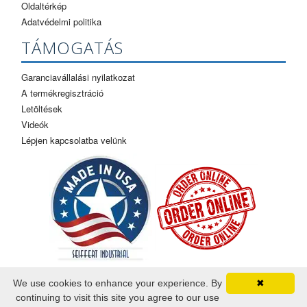
Oldaltérkép
Adatvédelmi politika
TÁMOGATÁS
Garanciavállalási nyilatkozat
A termékregisztráció
Letöltések
Videók
Lépjen kapcsolatba velünk
We use cookies to enhance your experience. By
✖
continuing to visit this site you agree to our use
©2026 Ipari Seiffert. Minden jog fenntartva.