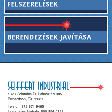
FELSZERELÉSEK
BERENDEZÉSEK JAVÍTÁSA
1323 Columbia Dr, Lakosztály 305
Richardson, TX 75081
Telefon:
972-671-9465
Ingyenesen hívható:
800-856-0129