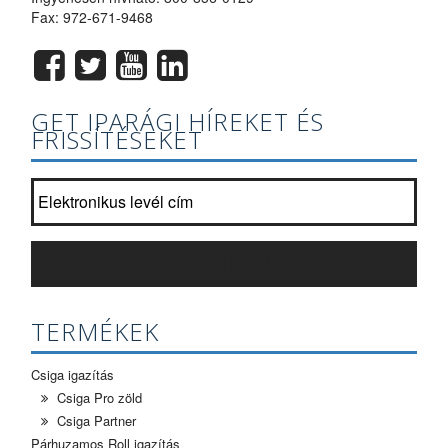
Fax: 972-671-9468
GET IPARÁGI HÍREKET ÉS
FRISSÍTÉSEKET
Csatlakozzon hírlevelünkre listája?
*
FELIRATKOZÁS
TERMÉKEK
Csiga igazítás
Csiga Pro zöld
Csiga Partner
Párhuzamos Roll igazítás