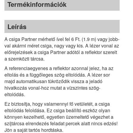
Termékinformációk
Leírás
A csiga Partner mérhető ível fel 6 Ft. (1.9 m) vagy jobb-
val akármi méret csiga, nagy vagy kis. A lézer vonal az
előrejelzések a csiga Partner adótól a reflektor szerelt
a szemközti tárcsa.
A referenciaegyenes a reflektor azonnal jelez, ha az
eltolás és a függőleges szög eltolódás. A lézer sor
majd automatikusan tükröződik vissza a jeladó
hivatkozás vonal-hoz mutat a vízszintes szög-
eltolódás.
Ez biztosítja, hogy valamennyi fő vetületét, a csiga
eltolódás feloldása. Ez csiga beállító eszköz olyan
könnyen kezelhető, egyetlen üzemeltető végezhet a
szíjtárcsa elrendezés feladat percek alatt nincs edzés!
Jön a saját tartós hordtáska.