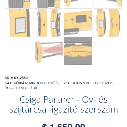
SKU:
KX-2550
KATEGÓRIÁK:
MINDEN TERMÉK
,
LÉZER CSIGA & BELT ESZKÖZÖK
ÖSSZEHANGOLÁSA
Csiga Partner - Öv- és
szíjtárcsa -igazító szerszám
$
1,650.00