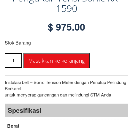
1590
$
975.00
Stok Barang
Kuantitas
Masukkan ke keranjang
Sonic
Tension
Meter
KX-
Instalasi belt – Sonic Tension Meter dengan Penutup Pelindung
1590
Berkaret
untuk menyerap guncangan dan melindungi STM Anda
Spesifikasi
Berat