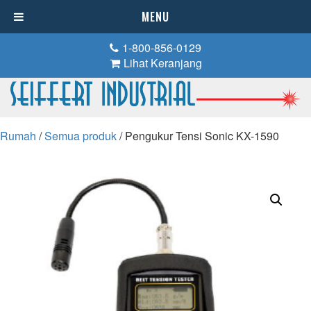
MENU
1-800-856-0129
Lihat Keranjang
Rumah
/
Semua produk
/ Pengukur Tensi Sonic KX-1590