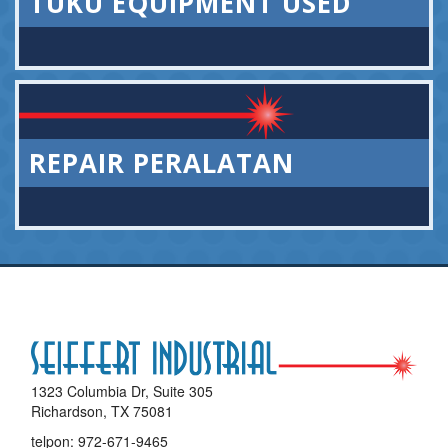
TUKU EQUIPMENT USED
REPAIR PERALATAN
1323 Columbia Dr, Suite 305
Richardson, TX 75081
telpon:
972-671-9465