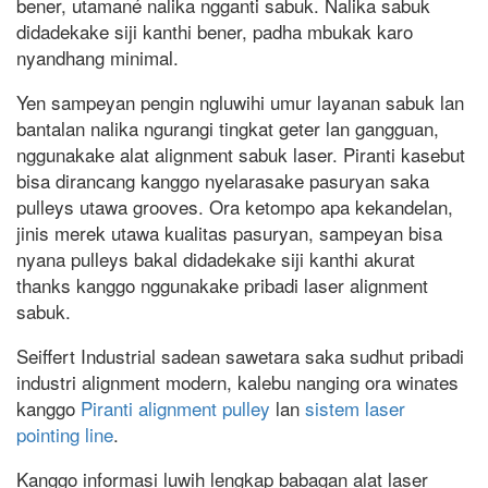
bener, utamané nalika ngganti sabuk. Nalika sabuk
didadekake siji kanthi bener, padha mbukak karo
nyandhang minimal.
Yen sampeyan pengin ngluwihi umur layanan sabuk lan
bantalan nalika ngurangi tingkat geter lan gangguan,
nggunakake alat alignment sabuk laser. Piranti kasebut
bisa dirancang kanggo nyelarasake pasuryan saka
pulleys utawa grooves. Ora ketompo apa kekandelan,
jinis merek utawa kualitas pasuryan, sampeyan bisa
nyana pulleys bakal didadekake siji kanthi akurat
thanks kanggo nggunakake pribadi laser alignment
sabuk.
Seiffert Industrial sadean sawetara saka sudhut pribadi
industri alignment modern, kalebu nanging ora winates
kanggo
Piranti alignment pulley
lan
sistem laser
pointing line
.
Kanggo informasi luwih lengkap babagan alat laser