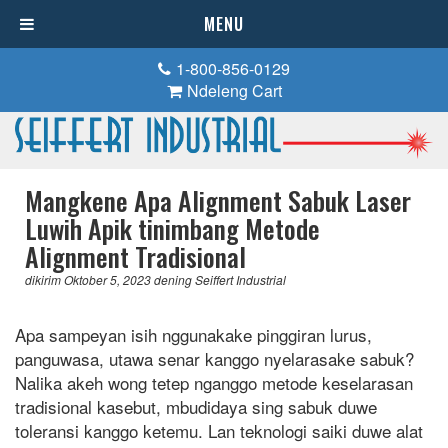
MENU
1-800-856-0129
Ndeleng Cart
Mangkene Apa Alignment Sabuk Laser
Luwih Apik tinimbang Metode
Alignment Tradisional
dikirim
Oktober 5, 2023
dening
Seiffert Industrial
Apa sampeyan isih nggunakake pinggiran lurus,
panguwasa, utawa senar kanggo nyelarasake sabuk?
Nalika akeh wong tetep nganggo metode keselarasan
tradisional kasebut, mbudidaya sing sabuk duwe
toleransi kanggo ketemu. Lan teknologi saiki duwe alat