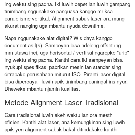
ing wektu sing padha. Iki luwih cepet lan luwih gampang
tinimbang nggunakake panguasa kanggo mriksa
paralelisme vertikal. Alignment sabuk laser ora mung
akurat nanging uga mbantu nyuda downtime.
Napa nggunakake alat digital? Wis daya kanggo
document asil(s). Sampeyan bisa ndeleng offset ing
mm utawa inci, uga horisontal / vertikal ngarepke "urip"
ing wektu sing padha. Kanthi cara iki sampeyan bisa
nyukupi spesifikasi pabrikan mesin lan standar sing
ditrapake perusahaan miturut ISO. Piranti laser digital
bisa dipercaya– luwih apik tinimbang paningal insinyur.
Dheweke mbantu njamin kualitas.
Metode Alignment Laser Tradisional
Cara tradisional luwih akeh wektu lan ora mesthi
efisien. Kanthi alat laser, ana kemungkinan sing luwih
apik yen alignment sabuk bakal ditindakake kanthi