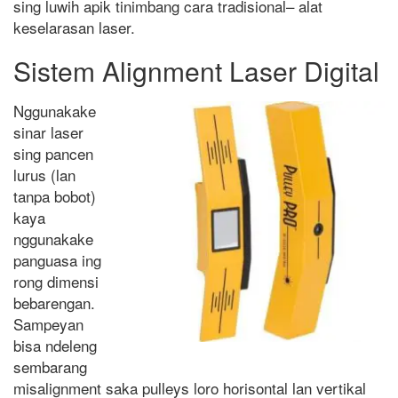
sing luwih apik tinimbang cara tradisional– alat
keselarasan laser.
Sistem Alignment Laser Digital
Nggunakake
sinar laser
sing pancen
lurus (lan
tanpa bobot)
kaya
nggunakake
panguasa ing
rong dimensi
bebarengan.
Sampeyan
bisa ndeleng
sembarang
misalignment saka pulleys loro horisontal lan vertikal