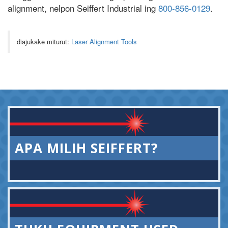
alignment, nelpon Seiffert Industrial ing
800-856-0129
.
diajukake miturut:
Laser Alignment Tools
APA MILIH SEIFFERT?