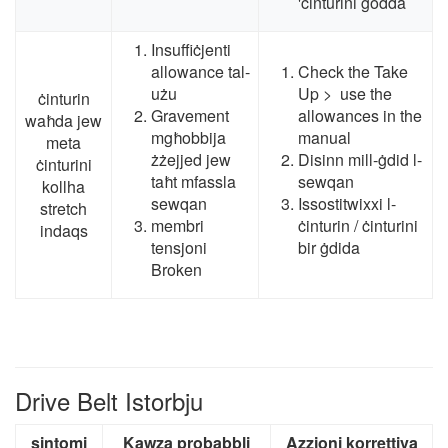
'ċinturini ġodda
Insuffiċjenti
allowance tal-
Check the Take
użu
Up
>
use the
ċinturin
Gravement
allowances in the
waħda jew
mgħobbija
manual
meta
żżejjed jew
Disinn mill-ġdid l-
ċinturini
taħt mfassla
sewqan
kollha
sewqan
Issostitwixxi l-
stretch
membri
ċinturin / ċinturini
indaqs
tensjoni
bir ġdida
Broken
Drive Belt Istorbju
sintomi
Kawza probabbli
Azzjoni korrettiva