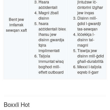
Ħsara
jintużaw iċ-
aċċidentali
ċintorini iżgħar
Magni żball
jew inqas
disinn
Disinn mill-
Bent jew
ħsara
ġdid l-gwardji
imfarrak
aċċidentali biex
tas-sewqan
sewqan xaft
iħarsu jew
Iċċekkja l-
disinn gwardja
disinn tal-
fqira
magni
implimentati
Tiswija jew
Taljola
disinn mill-ġdid
immuntat wisq
għall-durabilità
bogħod mill-
Mexxi l-taljola
effett outboard
eqreb il-ġarr
Boxxli Hot