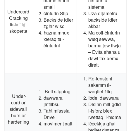
diameter too
ċinturin u
small
sistema
Undercord
ċinturin Slip
Uża dijametru
Cracking
Backside idler
backside idler
tista 'tiġi
żgħir wisq
akbar
skoperta
ħażna mhux
Ma coil-ċinturin
xieraq tal-
wisq sewwa,
ċinturini
barma jew liwja
– Evita sħana u
dawl tax-xemx
dirett
Re-tensjoni
sakemm il-
Belt slipping
waqfiet żliq
Under-
dawwara
Ibdel dawwara
cord or
jintlibsu
Disinn mill-ġdid
sidewall
Taħt mfassla
l-isforz biex
burn or
Drive
iwettaq il-ħidma
hardening
moviment xaft
Iċċekkja għal
bidliet distanza