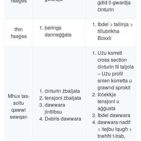
ħsejjes
ġdid il-gwardja
ċinturin
Ibdel > tallinja >
berings
tħin
tillubrikha
danneġġata
ħsejjes
Boxxli
Użu korrett
cross section
ċinturin fil taljola
– Użu profil
snien korretta u
grawnd sprokit
ċinturin żbaljata
Iċċekkja
Mhux tas-
tensjoni żbaljata
tensjoni u
soltu
dawwara
aġġusta
qawwi
jintlibsu
Ibdel dawwara
sewqan
Debris dawwara
dawwara nadif
> itejbu lqugħ >
tneħħi t-trab,