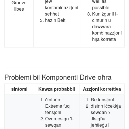
jew
well as
Groove
kontaminazzjoni
possible
Ilbes
seħħet
Kun żgur li l-
ħażin Belt
ċinturin u
dawwara
kombinazzjoni
hija korretta
Problemi bil Komponenti Drive oħra
sintomi
Kawza probabbli
Azzjoni korrettiva
ċinturin
Re tensjoni
Extreme fuq
disinn Iċċekkja
tensjoni
sewqan >
Overdesign 'l-
Jistgħu
sewqan
jeħtieġu li