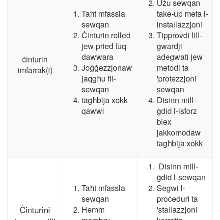
Użu sewqan
Taħt mfassla
take-up meta l-
sewqan
installazzjoni
Ċinturin rolled
Tipprovdi lill-
jew pried fuq
gwardji
dawwara
adegwati jew
ċinturin
Joġġezzjonaw
metodi ta
imfarrak(i)
jaqgħu fil-
'protezzjoni
sewqan
sewqan
tagħbija xokk
Disinn mill-
qawwi
ġdid l-isforz
biex
jakkomodaw
tagħbija xokk
Disinn mill-
ġdid l-sewqan
Taħt mfassla
Segwi l-
sewqan
proċeduri ta
Ċinturini
Hemm
'stallazzjoni