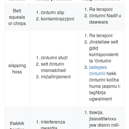
Re tensjoni
Belt
ċinturin slip
ċinturini Nadif u
squeals
kontaminazzjoni
dawwara
or chirps
Re tensjoni
Jinstallaw sett
ġdid
korrispondenti
ċinturini sfużi
ta 'ċinturini
sett ċinturin
slapping
jadegwa
mismatched
ħoss
ċinturini
hekk
miżallinjament
ċinturini kollha
huma jaqsmu t-
tagħbija
ugwalment
tiswija,
jissostitwixxu
interferenza
tħakkik
jew disinn mill-
gwardja