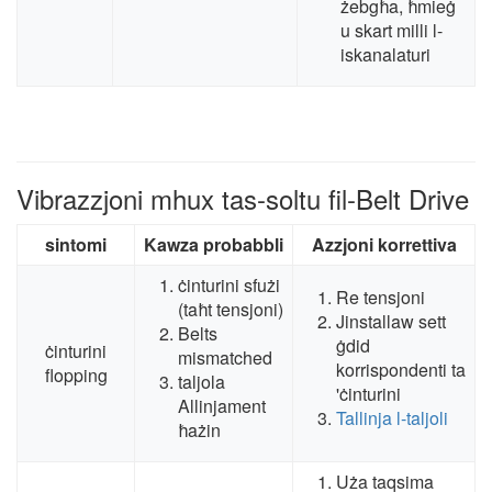
żebgħa, ħmieġ
u skart milli l-
iskanalaturi
Vibrazzjoni mhux tas-soltu fil-Belt Drive
sintomi
Kawza probabbli
Azzjoni korrettiva
ċinturini sfużi
Re tensjoni
(taħt tensjoni)
Jinstallaw sett
Belts
ġdid
ċinturini
mismatched
korrispondenti ta
flopping
taljola
'ċinturini
Allinjament
Tallinja l-taljoli
ħażin
Uża taqsima