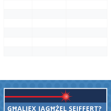
GĦALIEX JAGĦŻEL SEIFFERT?