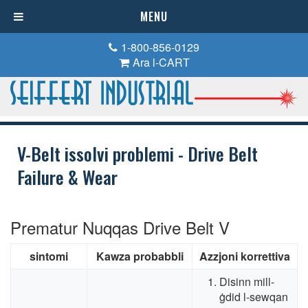
MENU
1-800-856-0129
Ara l-CART
V-Belt issolvi problemi -
Drive Belt
Failure & Wear
Prematur Nuqqas Drive Belt V
sintomi
Kawza probabbli
Azzjoni korrettiva
Disinn mill-
ġdid l-sewqan