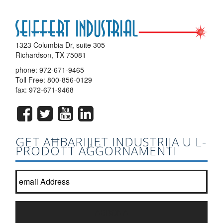
1323 Columbia Dr, suite 305
Richardson, TX 75081
phone:
972-671-9465
Toll Free:
800-856-0129
fax: 972-671-9468
GET AĦBARIJIET INDUSTRIJA U L-
PRODOTT AĠĠORNAMENTI
Ingħaqad lista newsletter tagħna?
*
ABBONA