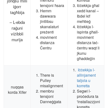
membru
korretta
jonqsu milli
tensjoni ħsara
Iċċekkja għal
iġorr
Hemm
xedd kanal –
tagħbija
dawwara
Ibdel kif
jintlibsu
meħtieġ
– L-ebda
skanalaturi
Iċċekkja l-
raġuni
preżenti
ispinta għall-
viżibbli
moviment
moviment
murija
distanza
distanza taċ-
Ċentru
ċentru waqt li
jkunu
għaddejjin
Iċċekkja l-
There is
allinjament
Pulley
taljola u
misalignment
korretta
nuqqas
membru
Segwi l-
korda Xifer
tensjoni
proċedura ta
Danneġġata
'installazzjoni
korretta