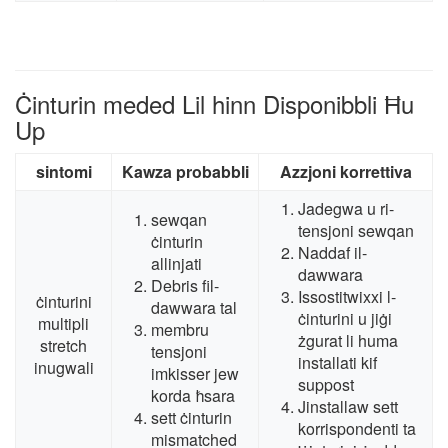
Ċinturin meded Lil hinn Disponibbli Ħu
Up
sintomi
Kawza probabbli
Azzjoni korrettiva
Jadegwa u ri-
sewqan
tensjoni sewqan
ċinturin
Naddaf il-
allinjati
dawwara
Debris fil-
Issostitwixxi l-
ċinturini
dawwara tal
ċinturini u jiġi
multipli
membru
żgurat li huma
stretch
tensjoni
installati kif
inugwali
imkisser jew
suppost
korda ħsara
Jinstallaw sett
sett ċinturin
korrispondenti ta
mismatched