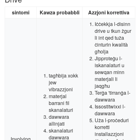
sintomi
Kawza probabbli
Azzjoni korrettiva
Iċċekkja l-disinn
drive u tkun żgur
li int qed tuża
ċinturin kwalità
għolja
Jipproteġu l-
iskanalaturi u
sewqan minn
tagħbija xokk
materjali li
jew
jaqgħu
vibrazzjoni
Terġa 'tirranġa l-
materjal
dawwara
barrani fil
Issostitwixxi l-
skanalaturi
dawwara
dawwara
Uża l-proċeduri
allinjati
korretti
skanalaturi
installazzjoni
dawwara
Involving