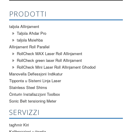
PRODOTTI
taljola Allinjament
Taljola Aħdar Pro
taljola Msieħba
Allinjament Roll Parallel
RollCheck MAX Laser Roll Allinjament
RollCheck green laser Roll Allinjament
RollCheck Mini Laser Roll Allinjament Għodod
Manovella Deflessjoni Indikatur
Tipponta u Sistemi Linja Laser
Stainless Steel Shims
Ċinturin Installazzjoni Toolbox
Sonic Belt tensioning Meter
SERVIZZI
tagħmir Kiri
Kalibrazzjoni u tiswija