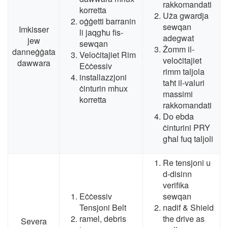
rakkomandati
korretta
Uża gwardja
oġġetti barranin
sewqan
Imkisser
li jaqgħu fis-
adegwat
jew
sewqan
Żomm il-
danneġġata
Veloċitajiet Rim
veloċitajiet
dawwara
Eċċessiv
rimm taljola
installazzjoni
taħt il-valuri
ċinturin mhux
massimi
korretta
rakkomandati
Do ebda
ċinturini PRY
għal fuq taljoli
Re tensjoni u
d-disinn
verifika
Eċċessiv
sewqan
Tensjoni Belt
nadif &
Shield
ramel, debris
the drive as
Severa