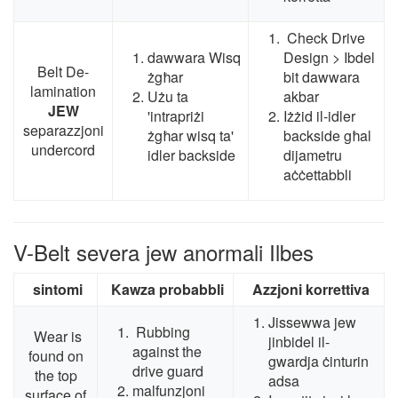
Check Drive
dawwara Wisq
Design
> Ibdel
Belt De-
żgħar
bit dawwara
lamination
Użu ta
akbar
JEW
'intrapriżi
Iżżid il-idler
separazzjoni
żgħar wisq ta'
backside għal
undercord
idler backside
dijametru
aċċettabbli
V-Belt severa jew anormali Ilbes
sintomi
Kawza probabbli
Azzjoni korrettiva
Jissewwa jew
Rubbing
Wear is
jinbidel il-
against the
found on
gwardja ċinturin
drive guard
the top
adsa
malfunzjoni
surface of