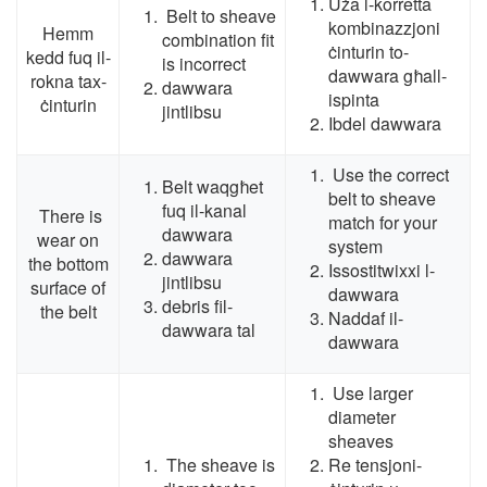
Uża l-korretta
Belt to sheave
kombinazzjoni
Hemm
combination fit
ċinturin to-
kedd fuq il-
is incorrect
dawwara għall-
rokna tax-
dawwara
ispinta
ċinturin
jintlibsu
Ibdel dawwara
Use the correct
Belt waqgħet
belt to sheave
fuq il-kanal
There is
match for your
dawwara
wear on
system
dawwara
the bottom
Issostitwixxi l-
jintlibsu
surface of
dawwara
debris fil-
the belt
Naddaf il-
dawwara tal
dawwara
Use larger
diameter
sheaves
The sheave is
Re tensjoni-