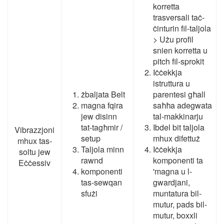
korretta
trasversali taċ-
ċinturin fil-taljola
> Użu profil
snien korretta u
pitch fil-sprokit
Iċċekkja
istruttura u
żbaljata Belt
parentesi għall
magna fqira
saħħa adegwata
jew disinn
tal-makkinarju
tat-tagħmir /
Ibdel bit taljola
Vibrazzjoni
setup
mhux difettuż
mhux tas-
Taljola minn
Iċċekkja
soltu jew
rawnd
komponenti ta
Eċċessiv
komponenti
'magna u l-
tas-sewqan
gwardjani,
sfużi
muntatura bil-
mutur, pads bil-
mutur, boxxli