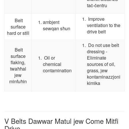
taċ-ċentru
Improve
Belt
ambjent
ventilation to the
surface
sewqan sħun
drive belt
hard or still
Do not use belt
Belt
dressing -
surface
Oil or
Eliminate
flaking
,
chemical
sources of oil
,
twaħħal
contamination
grass, jew
jew
kontaminazzjoni
minfuħin
kimika
V Belts Dawwar Matul jew Come Mitfi
Drive