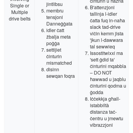
ċinturin u ħażna
jintlibsu
Single or
B'attenzjoni
membru
Multiple
tallinja l-idler
tensjoni
drive belts
ċatta fuq in-naħa
Danneġġata
slack tad-drive
idler ċatt
viċin kemm jista
żbalja meta
'jkun l-dawwara
poġġa
tal sewwieq
settijiet
Issostitwixxi ma
ċinturin
'sett ġdid ta'
mismatched
ċinturini mqabbla
disinn
– DO NOT
sewqan foqra
ħawwad u jaqblu
ċinturini qodma u
ġodda
Iċċekkja għall-
istabbiltà
distanza taċ-
ċentru u jmewtu
vibrazzjoni