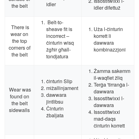
Issostitwixxi l-
idler
the belt
idler difettuż
Belt-to-
There is
sheave fit is
Uża l-ċinturin
wear on
incorrect
–
korrett li
the top
ċinturin wisq
dawwara
corners of
żgħir għall-
kombinazzjoni
the belt
tondjatura
Żamma sakemm
il-waqfiet żliq
ċinturin Slip
Terġa 'tirranġa l-
miżallinjament
Wear was
dawwara
dawwara
found on
Issostitwixxi l-
jintlibsu
the belt
dawwara
Ċinturin
sidewalls
Issostitwixxi
żbaljata
mad-daqs
ċinturin korrett