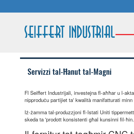
Servizzi tal-Ħanut tal-Magni
Fl Seiffert Industrijali, investejna fl-aħħar u l-
nipproduċu partijiet ta' kwalità manifatturati min
Iż-żamma tal-produzzjoni fl-Istati Uniti tipperme
skeda ta 'prodott konsistenti għal kunsinni fil-ħin
Il-fornitur tat-tagħmir CN