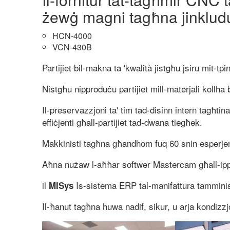
żewġ magni tagħna jinklud
HCN-4000
VCN-430B
Partijiet bil-makna ta 'kwalità jistgħu jsiru mit-tpi
Nistgħu nipproduċu partijiet mill-materjali kollha
Il-preservazzjoni ta' tim tad-disinn intern tagħtina
effiċjenti għall-partijiet tad-dwana tiegħek.
Makkinisti tagħna għandhom fuq 60 snin esperjenz
Aħna nużaw l-aħħar softwer Mastercam għall-ip
il
Is-sistema ERP tal-manifattura tamminist
MISys
Il-ħanut tagħna huwa nadif, sikur, u arja kondizzj