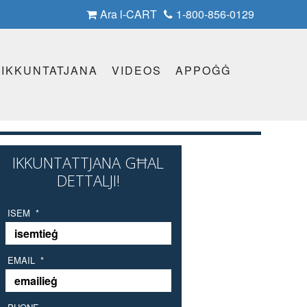
Ara l-CART
1-800-856-0129
IKKUNTATJANA
VIDEOS
APPOĠĠ
IKKUNTATTJANA GĦAL
DETTALJI!
ISEM
*
EMAIL
*