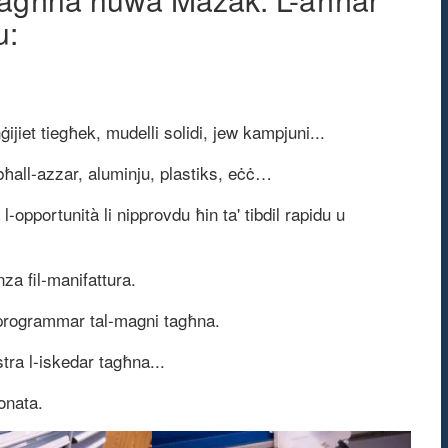
u:
nġijiet tiegħek, mudelli solidi, jew kampjuni...
 bħall-azzar, aluminju, plastiks, eċċ…
 l-opportunità li nipprovdu ħin ta' tibdil rapidu u
a fil-manifattura.
programmar tal-magni tagħna.
ra l-iskedar tagħna...
onata.