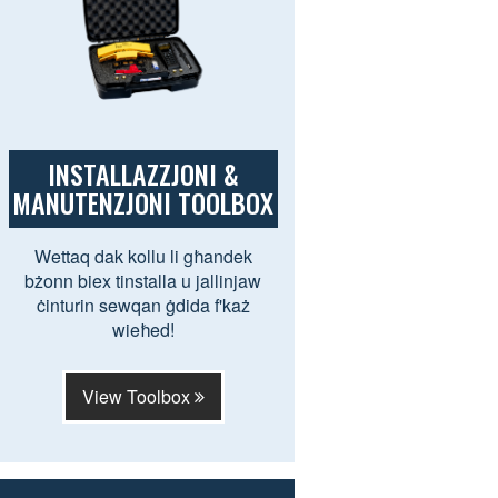
INSTALLAZZJONI &
MANUTENZJONI TOOLBOX
Wettaq dak kollu li għandek
bżonn biex tinstalla u jallinjaw
ċinturin sewqan ġdida f'każ
wieħed!
View Toolbox