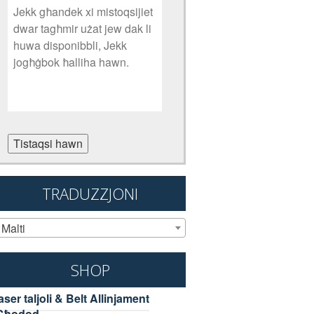
Tistaqsi hawn
TRADUZZJONI
Malti
SHOP
aser taljoli & Belt Allinjament
Għodod