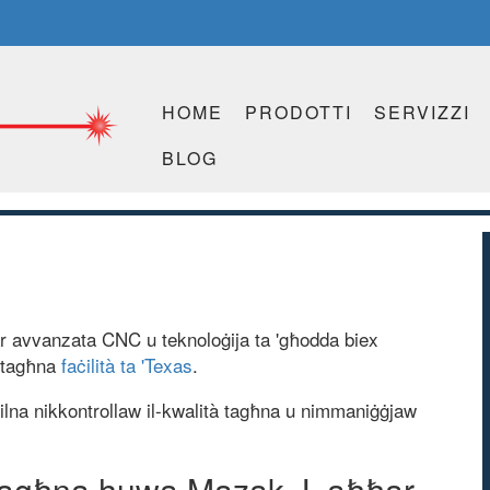
HOME
PRODOTTI
SERVIZZI
BLOG
aktar avvanzata CNC u teknoloġija ta 'għodda biex
n tagħna
faċilità ta 'Texas
.
ttilna nikkontrollaw il-kwalità tagħna u nimmaniġġjaw
.
C tagħna huwa Mazak. L-aħħar