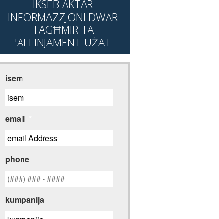
IKSEB AKTAR
INFORMAZZJONI DWAR
TAGĦMIR TA
'ALLINJAMENT UŻAT
isem
email
*
phone
kumpanija