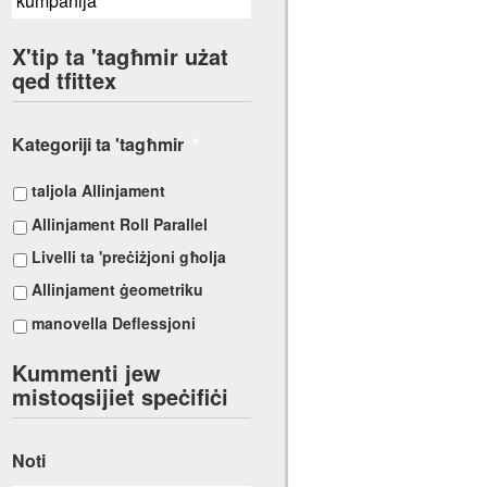
X'tip ta 'tagħmir użat
qed tfittex
Kategoriji ta 'tagħmir
*
taljola Allinjament
Allinjament Roll Parallel
Livelli ta 'preċiżjoni għolja
Allinjament ġeometriku
manovella Deflessjoni
Kummenti jew
mistoqsijiet speċifiċi
Noti