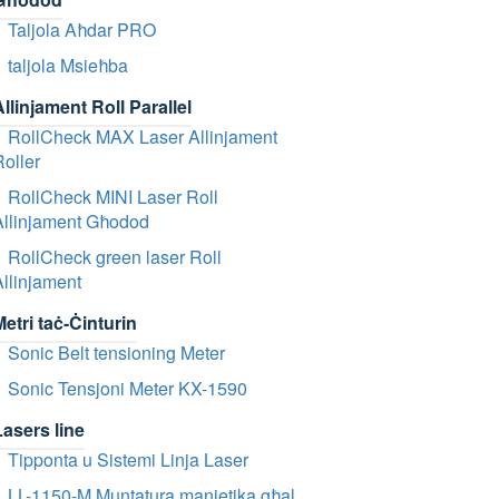
Taljola Aħdar PRO
taljola Msieħba
llinjament Roll Parallel
RollCheck MAX Laser Allinjament
oller
RollCheck MINI Laser Roll
Allinjament Għodod
RollCheck green laser Roll
llinjament
etri taċ-Ċinturin
Sonic Belt tensioning Meter
Sonic Tensjoni Meter KX-1590
Lasers line
Tipponta u Sistemi Linja Laser
LL-1150-M Muntatura manjetika għal