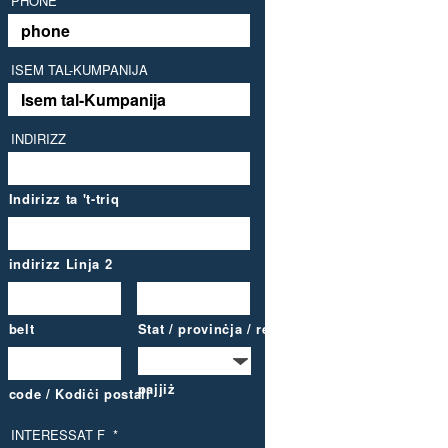
PHONE
ISEM TAL-KUMPANIJA
INDIRIZZ
Indirizz ta 't-triq
indirizz Linja 2
belt
Stat / provinċja / reġjun
pajjiż
code / Kodiċi postali
INTERESSAT F
*