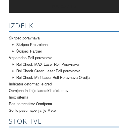
NAROČITE
IZDELKI
Škripec poravnava
Škripec Pro zelena
Škripec Partner
Vzporedno Roll poravnava
RollCheck MAX Laser Roll Poravnava
RollCheck Green Laser Roll poravnava
RollCheck Mini Laser Roll Poravnava Orodja
Indikator deformacije gredi
Obrnjena in linijo laserskih sistemov
Inox sitema
Pas namestitev Orodjarna
Sonic pasu napenjanje Meter
STORITVE