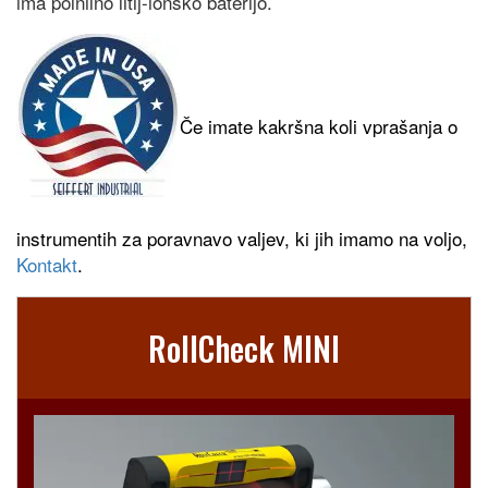
ima polnilno litij-ionsko baterijo.
Če imate kakršna koli vprašanja o
instrumentih za poravnavo valjev, ki jih imamo na voljo
,
Kontakt
.
RollCheck MINI