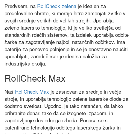
Predvsem, na
RollCheck zelena
je idealen za
predelovalne obrate, ki morajo hitro zamenjati zvitke v
svojih srednje velikih do velikih strojih. Uporablja
zeleno lasersko tehnologijo, ki je veliko svetlejša od
standardnih rdečih sistemov, ta izdelek uporablja odbite
žarke za zagotavljanje najbolj natančnih odčitkov. Ima
baterijo za ponovno polnjenje in se je enostavno naučiti
uporabljati, zaradi česar je idealna naložba za
industrijska okolja.
RollCheck Max
Naš
RollCheck Max
je zasnovan za srednje in večje
stroje, in uporablja tehnologijo zelene laserske diode za
dodatno svetlost. Ugodno, je tako natančen, da lahko
prihranite denar, tako da se izognete izpadom, in
zagotavljanje doslednega izhoda. Ponaša se s
patentirano tehnologijo odbitega laserskega žarka in