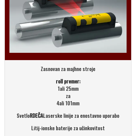
Zasnovan za majhne stroje
roll premer:
1ali 25mm
za
4ali 101mm
Svetlo
RDEČA
Laserske linije za enostavno uporabo
Litij-ionske baterije za učinkovitost