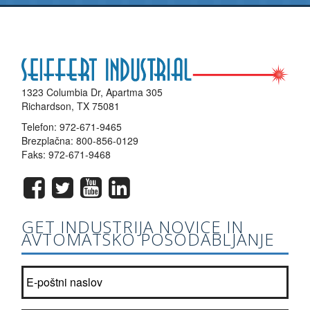
1323 Columbia Dr, Apartma 305
Richardson, TX 75081
Telefon:
972-671-9465
Brezplačna:
800-856-0129
Faks: 972-671-9468
GET INDUSTRIJA NOVICE IN
AVTOMATSKO POSODABLJANJE
Pridružite se našem seznamu glasila?
*