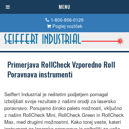
MENU
1-800-856-0129
Poglej voziček
Primerjava RollCheck Vzporedno Roll
Poravnava instrumenti
Seiffert Industrial je neštetim podjetjem pomagal
izboljšati svoje rezultate z našimi orodji za lasersko
poravnavo. Ponujamo široko paleto možnosti, vključno
z našim RollCheck Mini, RollCheck Green in RollCheck
Max, med drugimi možnostmi. Kako torej veste, kateri
instrument za lasersko poravnavo je najboljši za vaše