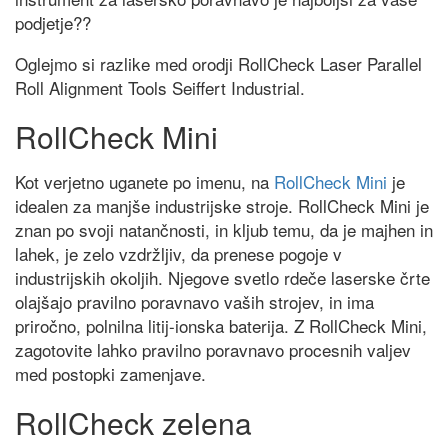
podjetje??
Oglejmo si razlike med orodji RollCheck Laser Parallel
Roll Alignment Tools Seiffert Industrial.
RollCheck Mini
Kot verjetno uganete po imenu, na
RollCheck Mini
je
idealen za manjše industrijske stroje. RollCheck Mini je
znan po svoji natančnosti, in kljub temu, da je majhen in
lahek, je zelo vzdržljiv, da prenese pogoje v
industrijskih okoljih. Njegove svetlo rdeče laserske črte
olajšajo pravilno poravnavo vaših strojev, in ima
priročno, polnilna litij-ionska baterija. Z RollCheck Mini,
zagotovite lahko pravilno poravnavo procesnih valjev
med postopki zamenjave.
RollCheck zelena