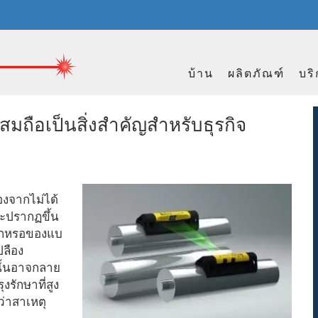
บ้าน
ผลิตภัณฑ์
บร
มถือเป็นสิ่งสำคัญสำหรับธุรกิจ
่องจากไม่ได้
จะปรากฏขึ้น
ึกหรอของแบ
ปลือง
านั้นอาจกลาย
รักษาที่สูง
ว่าสาเหตุ