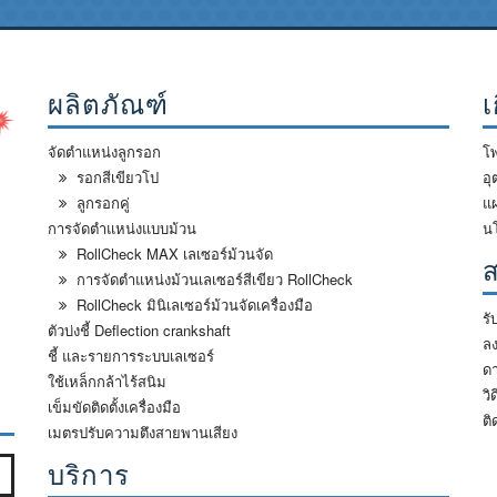
ผลิตภัณฑ์
เ
จัดตำแหน่งลูกรอก
โพ
รอกสีเขียวโป
อ
ลูกรอกคู่
แผ
การจัดตำแหน่งแบบม้วน
น
RollCheck MAX เลเซอร์ม้วนจัด
ส
การจัดตำแหน่งม้วนเลเซอร์สีเขียว RollCheck
RollCheck มินิเลเซอร์ม้วนจัดเครื่องมือ
รั
ตัวบ่งชี้ Deflection crankshaft
ล
ชี้ และรายการระบบเลเซอร์
ด
ใช้เหล็กกล้าไร้สนิม
ง
วิ
เข็มขัดติดตั้งเครื่องมือ
ติ
เมตรปรับความตึงสายพานเสียง
บริการ