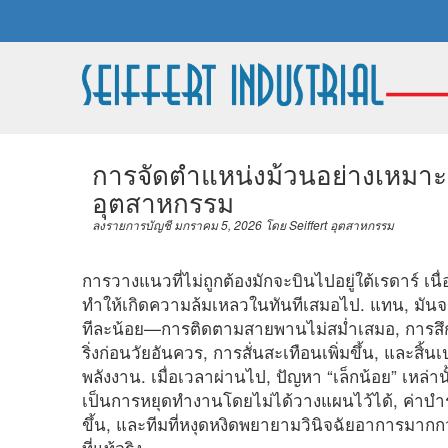
การจัดตำแหน่งม้วนอย่างเหมาะส
อุตสาหกรรม
ลงรายการบัญชี
มกราคม 5, 2026
โดย
Seiffert อุตสาหกรรม
การวางแนวที่ไม่ถูกต้องมักจะบินไปอยู่ใต้เรดาร์ เนื
ทำให้เกิดความล้มเหลวในทันทีเสมอไป. แทน, มัน
ทีละน้อย—การติดตามสายพานไม่สม่ำเสมอ, การส
ริ่งก่อนวัยอันควร, การสั่นสะเทือนเพิ่มขึ้น, และสิ้นเ
พลังงาน. เมื่อเวลาผ่านไป, ปัญหา “เล็กน้อย” เหล่
เป็นการหยุดทำงานโดยไม่ได้วางแผนไว้ได้, ค่าบำรุง
ขึ้น, และทีมที่หงุดหงิดพยายามวินิจฉัยอาการมากก
ที่แท้จริง.