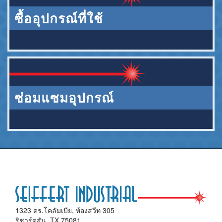
ซื้ออุปกรณ์ที่ใช้
ซ่อมแซมอุปกรณ์
1323 ดร.โคลัมเบีย, ห้องสวีท 305
ริชาร์ดสัน, TX 75081