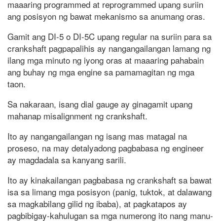
maaaring programmed at reprogrammed upang suriin
ang posisyon ng bawat mekanismo sa anumang oras.
Gamit ang DI-5 o DI-5C upang regular na suriin para sa
crankshaft pagpapalihis ay nangangailangan lamang ng
ilang mga minuto ng iyong oras at maaaring pahabain
ang buhay ng mga engine sa pamamagitan ng mga
taon.
Sa nakaraan, isang dial gauge ay ginagamit upang
mahanap misalignment ng crankshaft.
Ito ay nangangailangan ng isang mas matagal na
proseso, na may detalyadong pagbabasa ng engineer
ay magdadala sa kanyang sarili.
Ito ay kinakailangan pagbabasa ng crankshaft sa bawat
isa sa limang mga posisyon (panig, tuktok, at dalawang
sa magkabilang gilid ng ibaba), at pagkatapos ay
pagbibigay-kahulugan sa mga numerong ito nang manu-