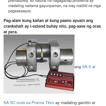
prematurely. Ito natural na nagaganap problema ay
madaling naitama gayunpaman, na may maliliit na mga
pagsasaayos.
Pag-alam kung kailan at kung paano ayusin ang
crankshaft ay i-extend buhay nito, pag-save ng oras
at pera.
ang
SA-5 at
SA-5C mula sa Prisma Tibro
ay madaling gamitin at