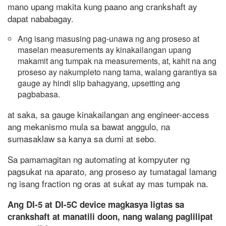
mano upang makita kung paano ang crankshaft ay
dapat nababagay.
Ang isang masusing pag-unawa ng ang proseso at
maselan measurements ay kinakailangan upang
makamit ang tumpak na measurements, at, kahit na ang
proseso ay nakumpleto nang tama, walang garantiya sa
gauge ay hindi slip bahagyang, upsetting ang
pagbabasa.
at saka, sa gauge kinakailangan ang engineer-access
ang mekanismo mula sa bawat anggulo, na
sumasaklaw sa kanya sa dumi at sebo.
Sa pamamagitan ng automating at kompyuter ng
pagsukat na aparato, ang proseso ay tumatagal lamang
ng isang fraction ng oras at sukat ay mas tumpak na.
Ang DI-5 at DI-5C device magkasya ligtas sa
crankshaft at manatili doon, nang walang paglilipat