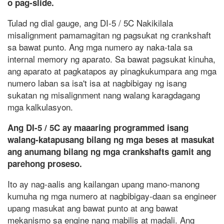
o pag-slide.
Tulad ng dial gauge, ang DI-5 / 5C Nakikilala
misalignment pamamagitan ng pagsukat ng crankshaft
sa bawat punto. Ang mga numero ay naka-tala sa
internal memory ng aparato. Sa bawat pagsukat kinuha,
ang aparato at pagkatapos ay pinagkukumpara ang mga
numero laban sa isa't isa at nagbibigay ng isang
sukatan ng misalignment nang walang karagdagang
mga kalkulasyon.
Ang DI-5 / 5C ay maaaring programmed isang
walang-katapusang bilang ng mga beses at masukat
ang anumang bilang ng mga crankshafts gamit ang
parehong proseso.
Ito ay nag-aalis ang kailangan upang mano-manong
kumuha ng mga numero at nagbibigay-daan sa engineer
upang masukat ang bawat punto at ang bawat
mekanismo sa engine nang mabilis at madali. Ang