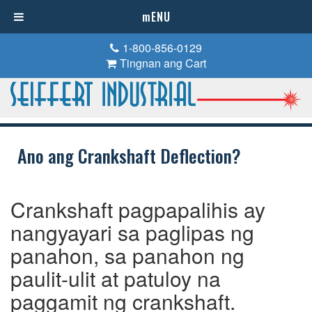
mENU
1-800-856-0129
Tingnan ang Cart
Ano ang Crankshaft Deflection?
Crankshaft pagpapalihis ay
nangyayari sa paglipas ng
panahon, sa panahon ng
paulit-ulit at patuloy na
paggamit ng crankshaft.