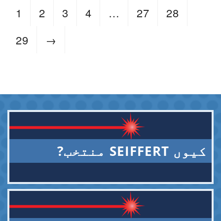
1
2
3
4
…
27
28
29
→
کیوں SEIFFERT منتخب?