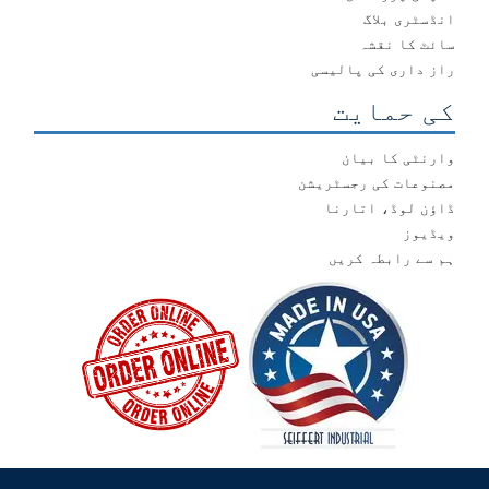
انڈسٹری بلاگ
سائٹ کا نقشہ
راز داری کی پالیسی
کی حمایت
وارنٹی کا بیان
مصنوعات کی رجسٹریشن
ڈاؤن لوڈ، اتارنا
ویڈیوز
ہم سے رابطہ کریں