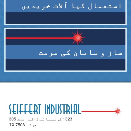
استعمال کیا آلات خریدیں
ساز و سامان کی مرمت
1323 کولمبیا کے ڈاکٹر, سوٹ 305
رچرڈ, TX 75081