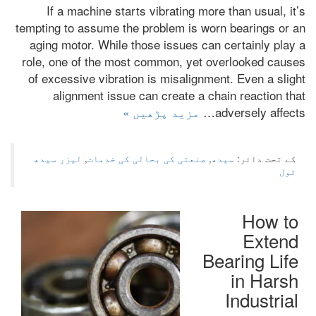
If a machine starts vibrating more than usual
,
it’s
tempting to assume the problem is worn bearings or an
aging motor
.
While those issues can certainly play a
role
,
one of the most common
,
yet overlooked causes
of excessive vibration is misalignment
.
Even a slight
alignment issue can create a chain reaction that
adversely affects
…
مزید پڑھیں »
کے تحت دائر:
سیدھ
,
صنعتی کی بحالی کی خدمات
,
لیزر سیدھ
ٹول
How to
Extend
Bearing Life
in Harsh
Industrial