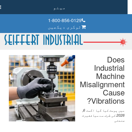
مینو
1-800-856-0129
ٹوکری دیکھیں
Does
Industrial
Machine
Misalignment
Cause
?
Vibrations
میں پوسٹ کیا گیا
اگست 6,
2026
کی طرف سے
سیاففیرٹ
صنعتی