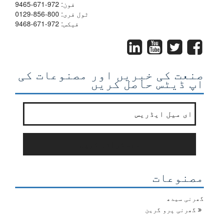
فون:
972-671-9465
ٹول فری:
800-856-0129
فیکس: 972-671-9468
صنعت کی خبریں اور مصنوعات کی
اپ ڈیٹس حاصل کریں
ہماری نیوز لیٹر کی فہرست میں شامل ہوں?
*
سبسکرائب کریں
مصنوعات
گھرنی سیدھ
گھرنی پرو گرین