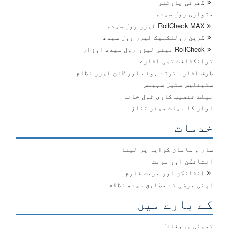
گھرنی پارٹنر
متوازی رول سیدھ
RollCheck MAX لیزر رول سیدھ
گرین روللکہیک لیزر رول سیدھ
RollCheck مینی لیزر رول سیدھ اوزار
کرانکشافٹ کجی اشارے
طرف اشارہ کرتے ہوئے اور لائن لیزر نظام
سٹینلیس سٹیل سہیمس
بیلٹ تنصیب کاری ٹول خانہ
آواز کا بیلٹ میٹر تناؤ
خدمات
ساز و سامان کرایہ پر لینا
انشانکن اور مرمت
انشانکن اور مرمت فارم
اپنی مرضی کے مطابق سیدھ نظام
کے بارے میں
کمپنی پروفائل