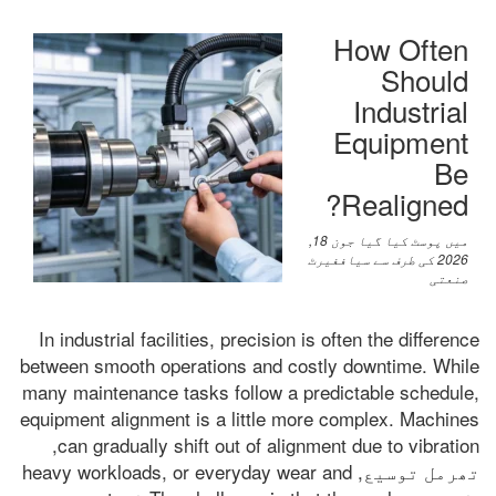
How Often
Should
Industrial
Equipment
Be
?
Realigned
میں پوسٹ کیا گیا
جون 18,
2026
کی طرف سے
سیاففیرٹ
صنعتی
In industrial facilities
,
precision is often the difference
between smooth operations and costly downtime
.
While
many maintenance tasks follow a predictable schedule
,
equipment alignment is a little more complex
.
Machines
,
can gradually shift out of alignment due to vibration
تھرمل توسیع,
or everyday wear and
,
heavy workloads