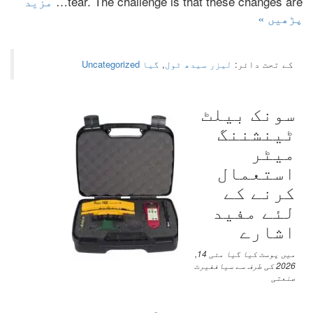
The challenge is that these changes are
.
tear
…
مزید
پڑھیں »
کے تحت دائر:
لیزر سیدھ ٹول
,
گیا Uncategorized
سونک بیلٹ
ٹینشننگ
میٹر
استعمال
کرنے کے
لئے مفید
اشارے
میں پوسٹ کیا گیا
مئی 14,
2026
کی طرف سے
سیاففیرٹ
صنعتی