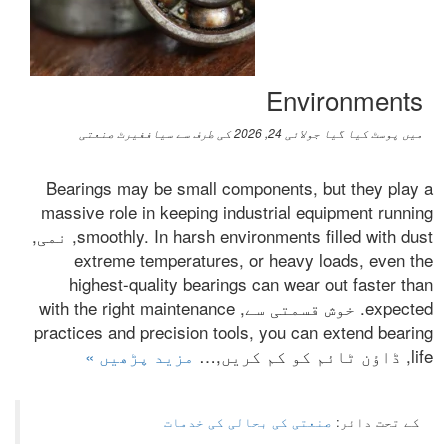
Environments
میں پوسٹ کیا گیا
جولائی 24, 2026
کی طرف سے
سیاففیرٹ صنعتی
Bearings may be small components
,
but they play a
massive role in keeping industrial equipment running
In harsh environments filled with dust
.
smoothly
, نمی,
extreme temperatures
,
or heavy loads
,
even the
highest-quality bearings can wear out faster than
expected
. خوش قسمتی سے,
with the right maintenance
practices and precision tools
,
you can extend bearing
life
, ڈاؤن ٹائم کو کم کریں,…
مزید پڑھیں »
کے تحت دائر:
صنعتی کی بحالی کی خدمات