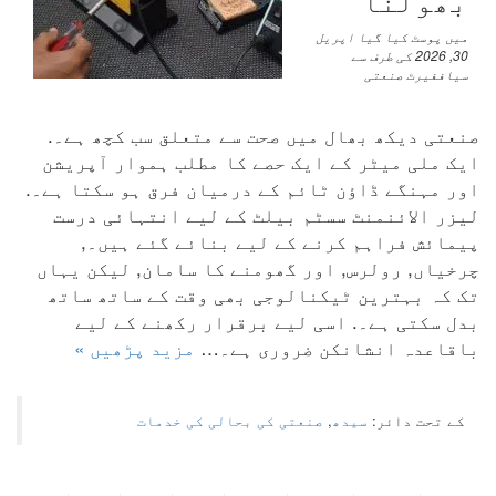
میں پوسٹ کیا گیا
اپریل
30, 2026
کی طرف سے
سیاففیرٹ صنعتی
صنعتی دیکھ بھال میں صحت سے متعلق سب کچھ ہے۔.
ایک ملی میٹر کے ایک حصے کا مطلب ہموار آپریشن
اور مہنگے ڈاؤن ٹائم کے درمیان فرق ہو سکتا ہے۔.
لیزر الائنمنٹ سسٹم بیلٹ کے لیے انتہائی درست
پیمائش فراہم کرنے کے لیے بنائے گئے ہیں۔,
چرخیاں, رولرس, اور گھومنے کا سامان, لیکن یہاں
تک کہ بہترین ٹیکنالوجی بھی وقت کے ساتھ ساتھ
بدل سکتی ہے۔. اسی لیے برقرار رکھنے کے لیے
باقاعدہ انشانکن ضروری ہے۔…
مزید پڑھیں »
کے تحت دائر:
سیدھ
,
صنعتی کی بحالی کی خدمات