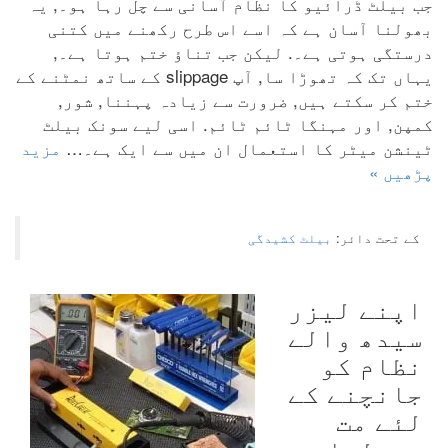
جب بیلٹ ڈرائیو کا نظام آسانی سے چل رہا ہو۔, یہ
بھولنا آسان ہے کہ اسے اس طرح رکھنے میں کتنی
درستگی ہوتی ہے۔. لیکن جب تناؤ ختم ہوتا ہے۔,
یہاں تک کہ تھوڑا سا, آپ slippage کے ساتھ نمٹنے کے
ختم کر سکتے ہیں, ضرورت سے زیادہ پہننا, شور,
کمپن, اور مہنگا ٹائم ٹائم. اسی لیے سونک بیلٹ
ٹینشن میٹر کا استعمال ان میں سے ایک ہے۔…
مزید
پڑھیں »
کے تحت دائر:
بیلٹ کشیدگی
اپنے لیزر
سیدھ والے
نظام کو
جانچنے کے
لئے مت
بھولنا