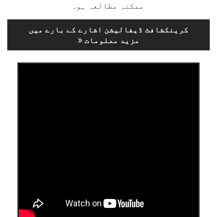
ممکنہ مطالعہ ہو.
کرینکشافٹ ڈیفالیشن اشارے کے بارے میں
مزید معلومات