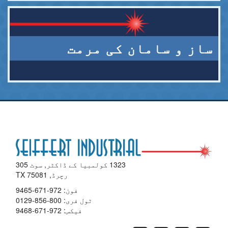
ساز و سامان کی مرمت
1323 کولمبیا کے ڈاکٹر, سوٹ 305
رچرڈ, TX 75081
فون:
972-671-9465
ٹول فری:
800-856-0129
فیکس: 972-671-9468