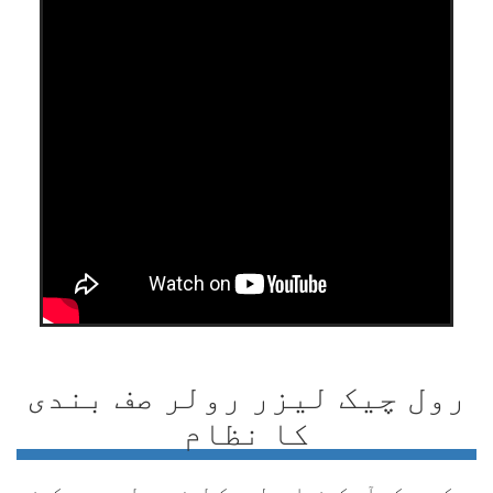
رول چیک لیزر رولر صف بندی
کا نظام
دیکھیں کہ آج کونسا رول چیک لیزر رولر سیدھ کرنے