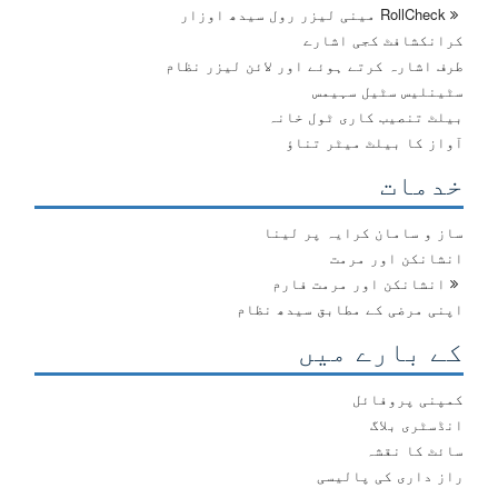
RollCheck مینی لیزر رول سیدھ اوزار
کرانکشافٹ کجی اشارے
طرف اشارہ کرتے ہوئے اور لائن لیزر نظام
سٹینلیس سٹیل سہیمس
بیلٹ تنصیب کاری ٹول خانہ
آواز کا بیلٹ میٹر تناؤ
خدمات
ساز و سامان کرایہ پر لینا
انشانکن اور مرمت
انشانکن اور مرمت فارم
اپنی مرضی کے مطابق سیدھ نظام
کے بارے میں
کمپنی پروفائل
انڈسٹری بلاگ
سائٹ کا نقشہ
راز داری کی پالیسی