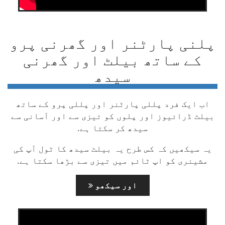
پلنی پارٹنر اور گھرنی پرو
کے ساتھ بیلٹ اور گھرنی
سیدھ
اب ایک فرد پللی پارٹنر اور پللی پرو کے ساتھ
بیلٹ ڈرائیوز اور پلوں کو تیزی سے اور آسانی سے
سیدھ کر سکتا ہے.
یہ سیکھیں کہ کس طرح یہ بیلٹ سیدھ کا ٹول آپ کی
مشینری کو اپ ٹائم میں تیزی سے بڑھا سکتا ہے.
اور سيکھو