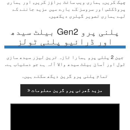
چیک کریں, ہماری ویب سائٹ براؤز کریں, اور ہماری
پروڈکٹس اور سروسز کے بارے میں مزید جاننے کے
لیے ہماری تصویر گیلری دیکھیں.
پلنی پرو Gen2 بیلٹ سیدھ
اور ڈرائیو پلنی ٹولز
جین 2 پللی پرو ہمارا تازہ ترین لیزر سیدھ سازی
ٹول اور آسان بیلٹ سیدھ والا آلہ ہے جو دستیاب ہے.
تمام پلنی پرو گرین دیکھ سکتے ہیں.
مزید گھرنی پرو گرین معلومات