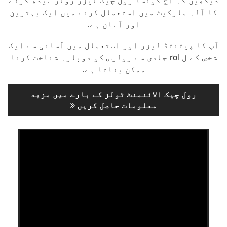
کا آلہ مارکیٹ میں استعمال کرنے میں ایک بہترین
اور آسان ہے.
آپ کا پیٹنٹڈ لیزر اور استعمال میں آسانی سے ایک
شخص کے ل rol جلدی سے رولرس کو دوبارہ شناخت کرنا
ممکن بناتا ہے.
رول چیک الائنمنٹ ٹولز کے بارے میں مزید
معلومات حاصل کریں