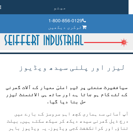
مینو
1-800-856-0129
ٹوکری دیکھیں
لیزر اور پلنی سیدھ ویڈیوز
سیاففیرٹ صنعتی پر ٹیم اعلیٰ معیار کے آلات گھرنی
کے لئے کام ہو جاتا ہے اور ساتھ ہی الائنمنٹ لیزر
حل بنا دیا گیا.
آپ آسانی سے ہماری کچھ اہم سروسز کے بارے میں
درج ذیل گھرنی سیدھ دیکھ کر سیکھ سکتے ہیں, بیلٹ
تناؤ, اور کرانکشفٹ کجی ویڈیوز. یہ ویڈیوز باہر