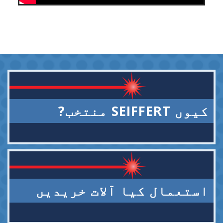
کیوں SEIFFERT منتخب?
استعمال کیا آلات خریدیں