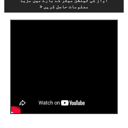
آواز کی ٹینشن میٹر کے بارے میں مزید
معلومات حاصل کریں