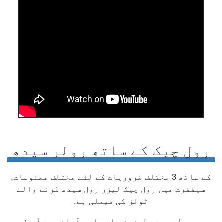
رول چیک کے ساتھ رولر سیدھ
کے ساتھ 3 مختلف ضروریات کے لئے مختلف مصنوعات,
سیففرٹ میں رول چیک لیزر رول سیدھ کرنے والے
ٹولز کی فیملی ہے.
یہ رولر سیدھ لیزرز جلدی اور آسانی سے آپ کی