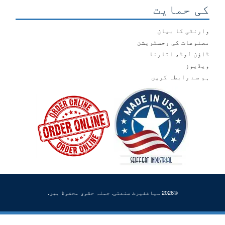
کی حمایت
وارنٹی کا بیان
مصنوعات کی رجسٹریشن
ڈاؤن لوڈ، اتارنا
ویڈیوز
ہم سے رابطہ کریں
©2026 سیاففیرٹ صنعتی. جملہ حقوق محفوظ ہیں.