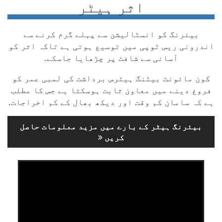
اثر ہیٹر
بیئرنگ کو انسٹالیشن سے پہلے گرم کرنے سے
اندرونی ریس ٹوپی میں توسیع ہوتی ہے تاکہ اثر کو
آسانی سے شافٹ پر چڑھایا جاسکے.
کون مائونٹ بیٹنگ ہیٹرس برداشت کی لمبی عمر کو
فروغ دینے میں معاون ثابت ہوسکتا ہے جس کا مطلب
ہے کہ سامان کم وقت اور دیکھ بھال کے کم اخراجات.
بیئرنگ ہیٹر کے بارے میں مزید معلومات حاصل
کریں