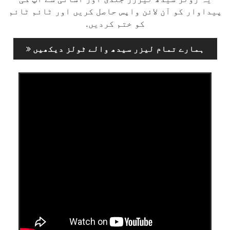
پیداوار کو آن لائن واپس حاصل کریں اور ٹائم ٹائم
کو ختم کردیں.
ہمارے تمام لیزر سیدھ والے ٹولز دیکھیں