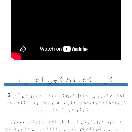
کرانکشافٹ کجی اشارے
اشارے گھڑی یا ڈائل گیج کے مقابلے میں ڈی آئی 5
کرینکشاٹ ڈیفیکشن اشارے اشارے کا پتہ لگانے کے
عمل کو تیز کرتا ہے۔.
نہ صرف تیز, لیکن انحطاطی اشارے زیادہ معتبر
ذریعہ ہے, اس بات کو یقینی بنانا کہ آپ کا بہترین