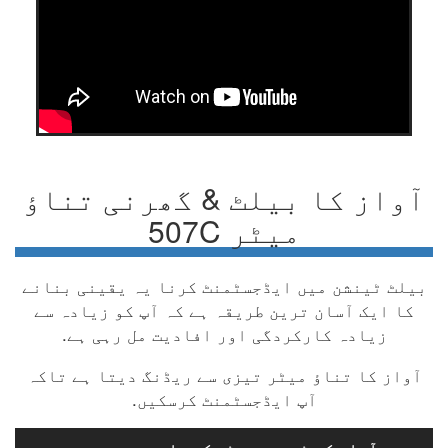
آواز کا بیلٹ & گھرنی تناؤ
میٹر 507C
بیلٹ ٹینشن میں ایڈجسٹمنٹ کرنا یہ یقینی بنانے
کا ایک آسان ترین طریقہ ہے کہ آپ کو زیادہ سے
زیادہ کارکردگی اور افادیت مل رہی ہے.
آواز کا تناؤ میٹر تیزی سے ریڈنگ دیتا ہے تاکہ
آپ ایڈجسٹمنٹ کرسکیں.