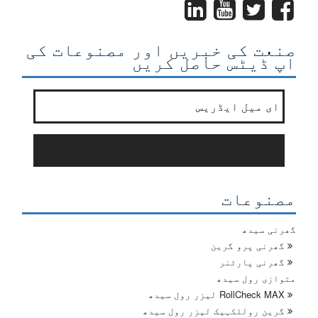
صنعت کی خبریں اور مصنوعات کی
اپ ڈیٹس حاصل کریں
ہماری نیوز لیٹر کی فہرست میں شامل ہوں?
*
سبسکرائب کریں
مصنوعات
گھرنی سیدھ
گھرنی پرو گرین
گھرنی پارٹنر
متوازی رول سیدھ
RollCheck MAX لیزر رول سیدھ
گرین روللکہیک لیزر رول سیدھ