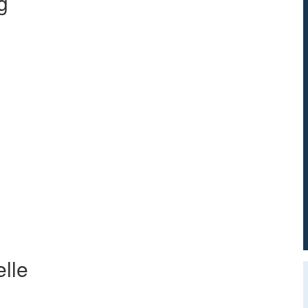
g
lle