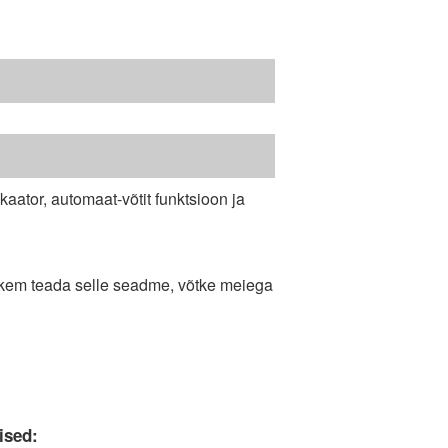
kaator, automaat-võtit funktsioon ja
ohkem teada selle seadme, võtke meiega
ised: