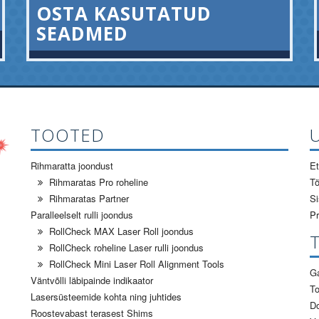
OSTA KASUTATUD
SEADMED
TOOTED
Rihmaratta joondust
Et
Rihmaratas Pro roheline
Tö
Rihmaratas Partner
Si
Paralleelselt rulli joondus
Pr
RollCheck MAX Laser Roll joondus
RollCheck roheline Laser rulli joondus
RollCheck Mini Laser Roll Alignment Tools
Ga
Väntvõlli läbipainde indikaator
To
Lasersüsteemide kohta ning juhtides
D
Roostevabast terasest Shims