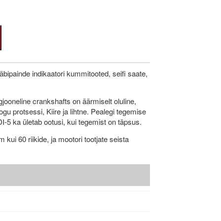
 läbipainde indikaatori kummitooted, seifi saate,
rgjooneline crankshafts on äärmiselt oluline,
gu protsessi, Kiire ja lihtne. Pealegi tegemise
DI-5 ka ületab ootusi, kui tegemist on täpsus.
kui 60 riikide, ja mootori tootjate seista