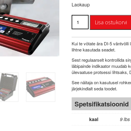
Laokaup
Väntvõlli
Lisa ostukorvi
läbipainde
indikaatori
kogus
Kui te võtate ära DI-5 väntvõlli
lihtne kasutada seadet.
Sest regulaarselt kontrollida si
läbipainde indikaator muudab ko
ülevaatuse protsessi lihtsaks, 
See näitaja on kasutusel rohkem 
järjekindlalt seda toodet.
Spetsifikatsioonid
kaal
9 lbs