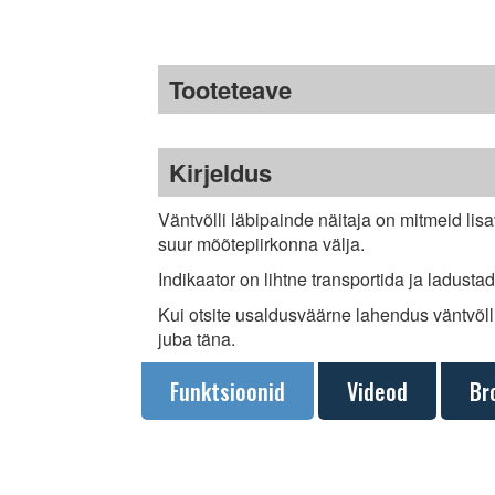
Tooteteave
Kirjeldus
Väntvõlli läbipainde näitaja on mitmeid lisa
suur mõõtepiirkonna välja.
Indikaator on lihtne transportida ja ladustad
Kui otsite usaldusväärne lahendus väntvõl
juba täna.
Funktsioonid
Videod
Br