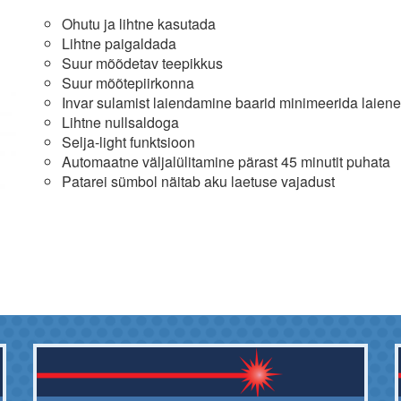
Ohutu ja lihtne kasutada
Lihtne paigaldada
Suur mõõdetav teepikkus
Suur mõõtepiirkonna
Invar sulamist laiendamine baarid minimeerida laien
Lihtne nullsaldoga
Selja-light funktsioon
Automaatne väljalülitamine pärast 45 minutit puhata
Patarei sümbol näitab aku laetuse vajadust