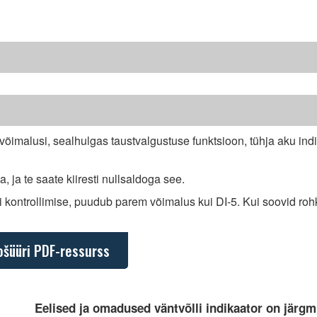
võimalusi, sealhulgas taustvalgustuse funktsioon, tühja aku indi
a, ja te saate kiiresti nullsaldoga see.
li kontrollimise, puudub parem võimalus kui DI-5. Kui soovid r
ošüüri PDF-ressurss
Eelised ja omadused väntvõlli indikaator on järgm