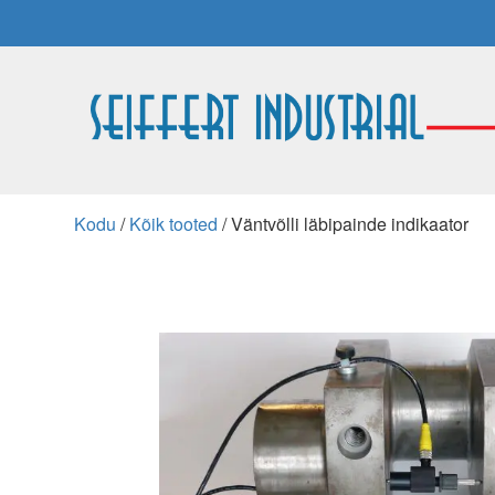
Kodu
/
Kõik tooted
/ Väntvõlli läbipainde indikaator