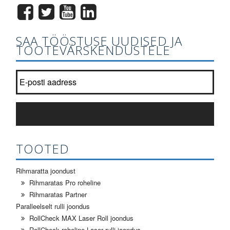
SAA TÖÖSTUSE UUDISED JA
TOOTEVÄRSKENDUSTELE
Liitu uudiskirjaga nimekirja?
*
TELLI
TOOTED
Rihmaratta joondust
Rihmaratas Pro roheline
Rihmaratas Partner
Paralleelselt rulli joondus
RollCheck MAX Laser Roll joondus
RollCheck roheline Laser rulli joondus