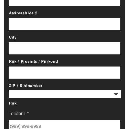
Aadressirida 2
City
Riik / Provints / Piirkond
ZIP / Sihtnumber
Riik
Telefoni
*