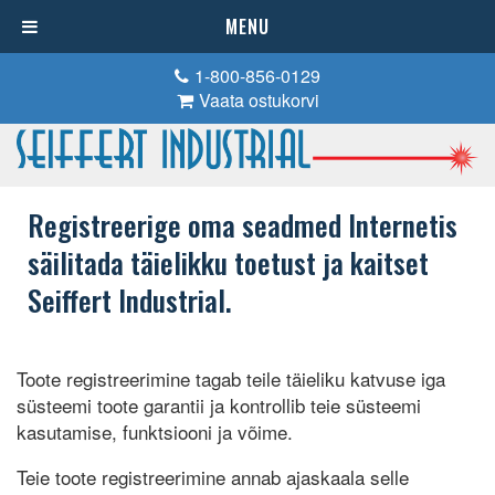
MENU
1-800-856-0129
Vaata ostukorvi
Registreerige oma seadmed Internetis
säilitada täielikku toetust ja kaitset
Seiffert Industrial.
Toote registreerimine tagab teile täieliku katvuse iga
süsteemi toote garantii ja kontrollib teie süsteemi
kasutamise, funktsiooni ja võime.
Teie toote registreerimine annab ajaskaala selle