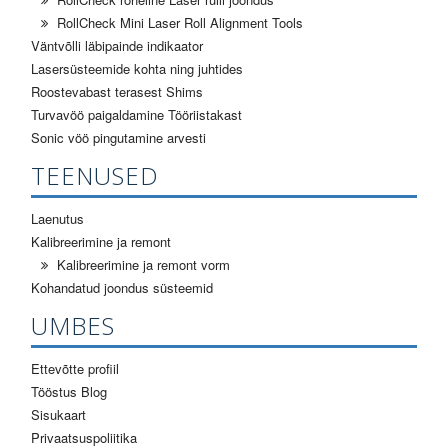
RollCheck Mini Laser Roll Alignment Tools
Väntvõlli läbipainde indikaator
Lasersüsteemide kohta ning juhtides
Roostevabast terasest Shims
Turvavöö paigaldamine Tööriistakast
Sonic vöö pingutamine arvesti
TEENUSED
Laenutus
Kalibreerimine ja remont
Kalibreerimine ja remont vorm
Kohandatud joondus süsteemid
UMBES
Ettevõtte profiil
Tööstus Blog
Sisukaart
Privaatsuspoliitika