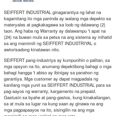
SEIFFERT INDUSTRIAL ginagarantiya ng lahat na
kagamitang ito mga paninda ay walang mga depekto sa
materyales at pagkakagawa sa loob ng dalawang (2)
taon. Ang haba ng Warranty ay dalawampu 't apat na
(24) na buwan mula sa petsa na ang sistema ay inihatid
sa ang mamimili ng SEIFFERT INDUSTRIYAL o
awtorisadong kinatawan nito.
SEIFFERT pang-industriya ay kumpunihin o palitan, sa
mga opsyon na ito, anumang depektibong bahagi o mga
bahagi hangga 't abiso ay ibinigay sa panahon ng
garantiya. Mga customer ay dapat magpadala ng
kanilang mga yunit sa SEIFFERT INDUSTRIAL para sa
pag-aayos ng warranty, kargamento na prepaid.
Gastusin sa byahe at pang-gastos, kung kinakailangan,
sa at mula sa lugar na kung saan ay ginawa na ang
mga pagpapaayos na ito, sisingilin na ang mga
mamimili sa mga umiiral na mga rate.