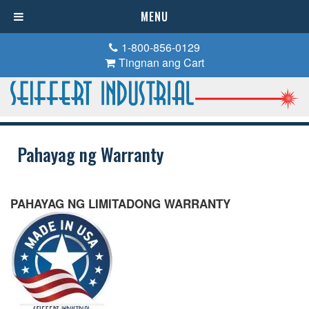
MENU
1-800-856-0129
Tingnan ang Cart
Pahayag ng Warranty
PAHAYAG NG LIMITADONG WARRANTY