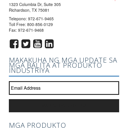
1323 Columbia Dr, Suite 305
Richardson, TX 75081
Telepono:
972-671-9465
Toll Free:
800-856-0129
Fax: 972-671-9468
MAKAKUHA NG MGA UPDATE SA
MGA BALITA AT PRODUKTO
INDUSTRIYA
Sumali sa aming newsletter listahan?
*
MAG-SUBSCRIBE SA
MGA PRODUKTO