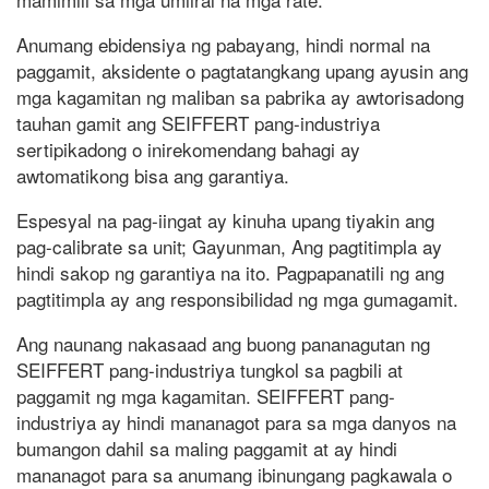
Anumang ebidensiya ng pabayang, hindi normal na
paggamit, aksidente o pagtatangkang upang ayusin ang
mga kagamitan ng maliban sa pabrika ay awtorisadong
tauhan gamit ang SEIFFERT pang-industriya
sertipikadong o inirekomendang bahagi ay
awtomatikong bisa ang garantiya.
Espesyal na pag-iingat ay kinuha upang tiyakin ang
pag-calibrate sa unit; Gayunman, Ang pagtitimpla ay
hindi sakop ng garantiya na ito. Pagpapanatili ng ang
pagtitimpla ay ang responsibilidad ng mga gumagamit.
Ang naunang nakasaad ang buong pananagutan ng
SEIFFERT pang-industriya tungkol sa pagbili at
paggamit ng mga kagamitan. SEIFFERT pang-
industriya ay hindi mananagot para sa mga danyos na
bumangon dahil sa maling paggamit at ay hindi
mananagot para sa anumang ibinungang pagkawala o