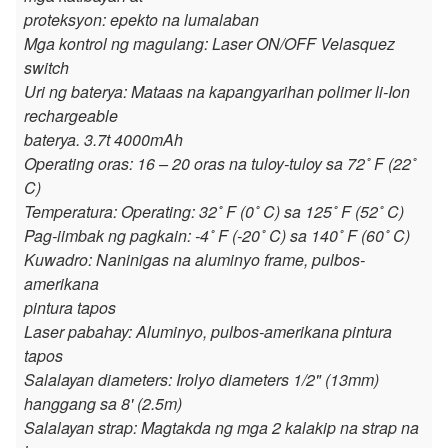
proteksyon: epekto na lumalaban
Mga kontrol ng magulang: Laser ON/OFF Velasquez
switch
Uri ng baterya: Mataas na kapangyarihan polimer li-Ion
rechargeable
baterya. 3.7t 4000mAh
Operating oras: 16 – 20 oras na tuloy-tuloy sa 72˚ F (22˚
C)
Temperatura: Operating: 32˚ F (0˚ C) sa 125˚ F (52˚ C)
Pag-iimbak ng pagkain: -4˚ F (-20˚ C) sa 140˚ F (60˚ C)
Kuwadro: Naninigas na aluminyo frame, pulbos-
amerikana
pintura tapos
Laser pabahay: Aluminyo, pulbos-amerikana pintura
tapos
Salalayan diameters: Irolyo diameters 1/2" (13mm)
hanggang sa 8' (2.5m)
Salalayan strap: Magtakda ng mga 2 kalakip na strap na