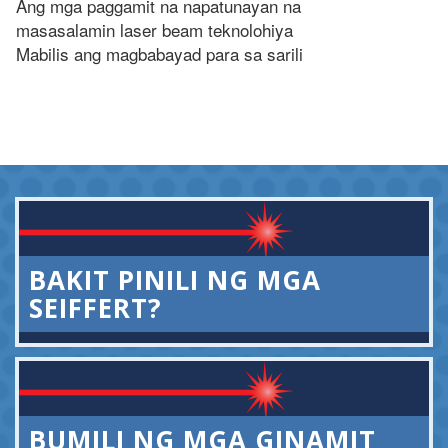
Ang mga paggamit na napatunayan na
masasalamin laser beam teknolohiya
Mabilis ang magbabayad para sa sarili
BAKIT PINILI NG MGA
SEIFFERT?
BUMILI NG MGA GINAMIT