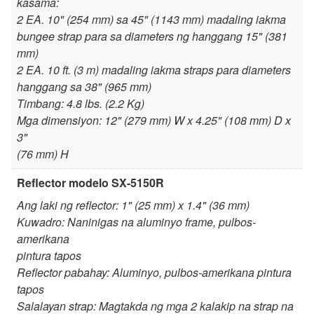
kasama:
2 EA. 10" (254 mm) sa 45" (1143 mm) madaling iakma
bungee strap para sa diameters ng hanggang 15" (381
mm)
2 EA. 10 ft. (3 m) madaling iakma straps para diameters
hanggang sa 38" (965 mm)
Timbang: 4.8 lbs. (2.2 Kg)
Mga dimensiyon: 12" (279 mm) W x 4.25" (108 mm) D x
3"
(76 mm) H
Reflector modelo SX-5150R
Ang laki ng reflector: 1" (25 mm) x 1.4" (36 mm)
Kuwadro: Naninigas na aluminyo frame, pulbos-
amerikana
pintura tapos
Reflector pabahay: Aluminyo, pulbos-amerikana pintura
tapos
Salalayan strap: Magtakda ng mga 2 kalakip na strap na