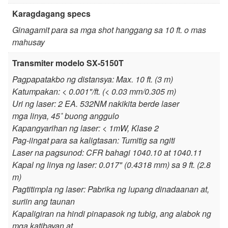
Karagdagang specs
Ginagamit para sa mga shot hanggang sa 10 ft. o mas
mahusay
Transmiter modelo SX-5150T
Pagpapatakbo ng distansya: Max. 10 ft. (3 m)
Katumpakan: < 0.001"/ft. (< 0.03 mm/0.305 m)
Uri ng laser: 2 EA. 532NM nakikita berde laser
mga linya, 45˚ buong anggulo
Kapangyarihan ng laser: < 1mW, Klase 2
Pag-iingat para sa kaligtasan: Tumitig sa ngiti
Laser na pagsunod: CFR bahagi 1040.10 at 1040.11
Kapal ng linya ng laser: 0.017" (0.4318 mm) sa 9 ft. (2.8
m)
Pagtitimpla ng laser: Pabrika ng lupang dinadaanan at,
suriin ang taunan
Kapaligiran na hindi pinapasok ng tubig, ang alabok ng
mga katibayan at