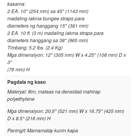
kasama:
2 EA. 10" (254 mm) sa 45" (1143 mm)
madaling iakma bungee straps para
diameters ng hanggang 15" (381 mm)
2 EA. 10 ft. (3 m) madaling iakma straps para
diameters hanggang sa 38" (965 mm)
Timbang: 5.2 lbs. (2.4 Kg)
Mga dimensiyon: 12" (305 mm) W x 4.25" (108 mm) D x
3"
(76 mm) H
Pagdala ng kaso
Materyal: Itim, mataas na densidad mahirap
polyethylene
Mga dimensiyon: 20.5" (521 mm) W x 16.75" (425 mm)
D x 8.5" (216 mm) H
Paningit: Mamamatay kunin kapa