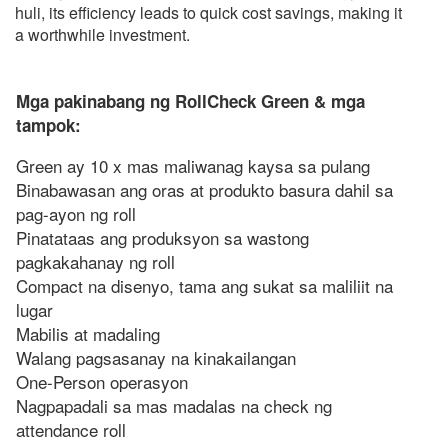
huli,
its efficiency leads to quick cost savings
,
making it
a worthwhile investment
.
Mga pakinabang ng RollCheck Green & mga
tampok:
Green ay 10 x mas maliwanag kaysa sa pulang
Binabawasan ang oras at produkto basura dahil sa
pag-ayon ng roll
Pinatataas ang produksyon sa wastong
pagkakahanay ng roll
Compact na disenyo, tama ang sukat sa maliliit na
lugar
Mabilis at madaling
Walang pagsasanay na kinakailangan
One-Person operasyon
Nagpapadali sa mas madalas na check ng
attendance roll