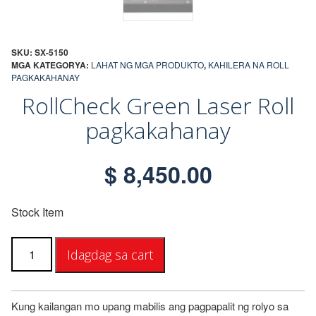
SKU:
SX-5150
MGA KATEGORYA:
LAHAT NG MGA PRODUKTO
,
KAHILERA NA ROLL
PAGKAKAHANAY
RollCheck Green Laser Roll
pagkakahanay
$
8,450.00
Stock Item
RollCheck
Idagdag sa cart
Green
Laser
Roll
Alignment
Kung kailangan mo upang mabilis ang pagpapalit ng rolyo sa