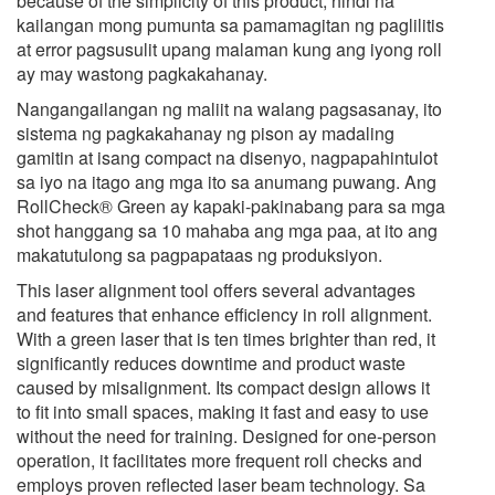
because of the simplicity of this product
, hindi na
kailangan mong pumunta sa pamamagitan ng paglilitis
at error pagsusulit upang malaman kung ang iyong roll
ay may wastong pagkakahanay.
Nangangailangan ng maliit na walang pagsasanay, ito
sistema ng pagkakahanay ng pison ay madaling
gamitin at isang compact na disenyo, nagpapahintulot
sa iyo na itago ang mga ito sa anumang puwang. Ang
RollCheck® Green ay kapaki-pakinabang para sa mga
shot hanggang sa 10 mahaba ang mga paa, at ito ang
makatutulong sa pagpapataas ng produksiyon.
This laser alignment tool offers several advantages
and features that enhance efficiency in roll alignment
.
With a green laser that is ten times brighter than red
,
it
significantly reduces downtime and product waste
caused by misalignment
.
Its compact design allows it
to fit into small spaces
,
making it fast and easy to use
without the need for training
.
Designed for one-person
operation
,
it facilitates more frequent roll checks and
employs proven reflected laser beam technology
. Sa