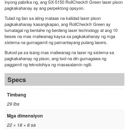
quantity
inyong pabrika ng, ang SX-5150 RollCheck® Green laser pison
pagkakahanay ay ang perpektong opsyon.
Tulad ng ilan sa ating mataas na kalidad laser pison
pagkakahanay kasangkapan, ang RollCheck® Green ay
tumatagal ng bentahe ng berdeng laser technology at ang 10
beses na mas maliwanag kaysa sa pagkakahanay ng mga
sistema na gumagamit ng pamantayang pulang lasers.
Bukod pa sa isang mas maliwanag na laser ng sistema sa
pagkakahanay ng pison, ang tool na din gumagawa ng
paggamit ng teknolohiya ng masasalamin ngiti.
Specs
Timbang
29 lbs
Mga dimensiyon
22 × 18 × 8 sa