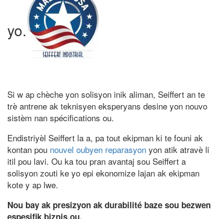
yo.
Si w ap chèche yon solisyon inik aliman, Seiffert an te
trè antrene ak teknisyen eksperyans desine yon nouvo
sistèm nan spécifications ou.
Endistriyèl Seiffert la a, pa tout ekipman ki te founi ak
kontan pou
nouvel oubyen reparasyon
yon atik atravè li
itil pou lavi. Ou ka tou pran avantaj sou Seiffert a
solisyon zouti ke yo epi ekonomize lajan ak ekipman
kote y ap lwe.
Nou bay ak presizyon ak durabilité baze sou bezwen
espesifik biznis ou.