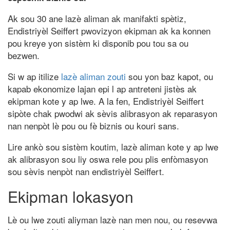
Ak sou 30 ane lazè aliman ak manifakti spètiz,
Endistriyèl Seiffert pwovizyon ekipman ak ka konnen
pou kreye yon sistèm ki disponib pou tou sa ou
bezwen.
Si w ap itilize
lazè aliman zouti
sou yon baz kapot, ou
kapab ekonomize lajan epi l ap antreteni jistès ak
ekipman kote y ap lwe. A la fen, Endistriyèl Seiffert
sipòte chak pwodwi ak sèvis alibrasyon ak reparasyon
nan nenpòt lè pou ou fè biznis ou kouri sans.
Lire ankò sou sistèm koutim, lazè aliman kote y ap lwe
ak alibrasyon sou liy oswa rele pou plis enfòmasyon
sou sèvis nenpòt nan endistriyèl Seiffert.
Ekipman lokasyon
Lè ou lwe zouti aliyman lazè nan men nou, ou resevwa