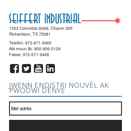
1323 Columbia doktè, Chanm 305
Richardson, TX 75081
Telefòn:
972-671-9465
Alè moun lib:
800-856-0129
Fakse: 972-671-9468
JWENN ENDISTRI NOUVÈL AK
PWODWI DÈNYE
Jwenn ak lis bilten nou an?
*
SOUSKRI