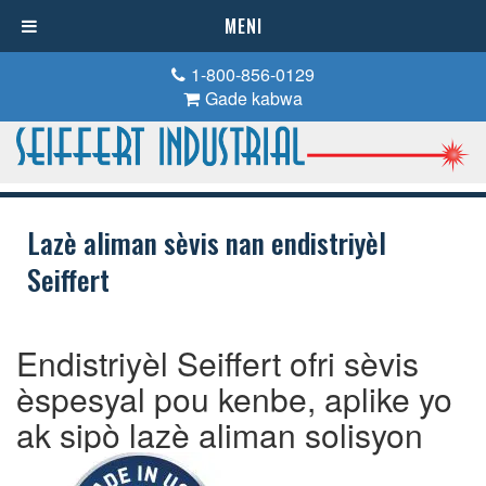
MENI
1-800-856-0129
Gade kabwa
Lazè aliman sèvis nan endistriyèl
Seiffert
Endistriyèl Seiffert ofri sèvis
èspesyal pou kenbe, aplike yo
ak sipò lazè aliman solisyon