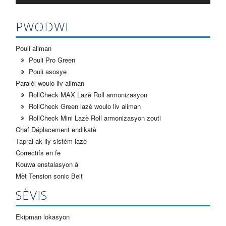
PWODWI
Pouli aliman
Pouli Pro Green
Pouli asosye
Paralèl woulo liv aliman
RollCheck MAX Lazè Roll armonizasyon
RollCheck Green lazè woulo liv aliman
RollCheck Mini Lazè Roll armonizasyon zouti
Chaf Déplacement endikatè
Tapral ak liy sistèm lazè
Correctifs en fe
Kouwa enstalasyon à
Mèt Tension sonic Belt
SÈVIS
Ekipman lokasyon