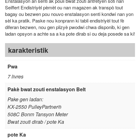
senti
Enstalasyon an senti ak pouli bwat zouti antretyen soti nan
&
Seiffert Endistriyèl pèmèt ou nan magazen ak transpò tout
bagay ou bezwen pou nouvo enstalasyon senti kondwi nan yon
Kantite
sèl ka pratik. Paske nou konprann ki tabli endistriyèl tout fè
bwat
diferan bezwen, nou gen plizyè pwodwi chwa disponib, ki gen
zouti
ladan opsyon a achte sa a ka pote dirab si ou deja posede sa ki!
antretyen
karakteristik
Pwa
7 livres
Pakè bwat zouti enstalasyon Belt
Pake gen ladan:
KX-2550 PulleyPartner®
508C Bonm Tansyon Meter
Bwat zouti dirab / pote Ka
pote Ka