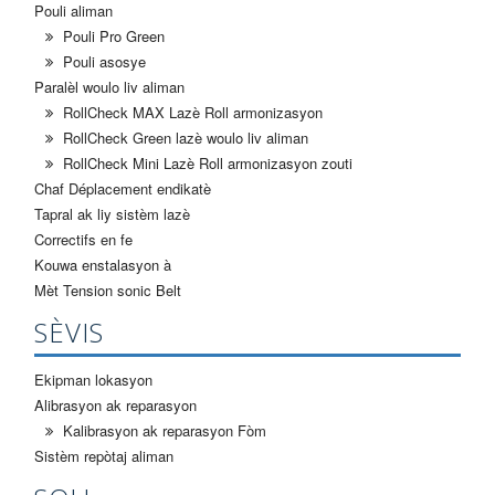
Pouli aliman
Pouli Pro Green
Pouli asosye
Paralèl woulo liv aliman
RollCheck MAX Lazè Roll armonizasyon
RollCheck Green lazè woulo liv aliman
RollCheck Mini Lazè Roll armonizasyon zouti
Chaf Déplacement endikatè
Tapral ak liy sistèm lazè
Correctifs en fe
Kouwa enstalasyon à
Mèt Tension sonic Belt
SÈVIS
Ekipman lokasyon
Alibrasyon ak reparasyon
Kalibrasyon ak reparasyon Fòm
Sistèm repòtaj aliman