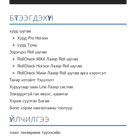
БҮТЭЭГДЭХҮҮН
хурд шугам
Хурд Pro Ногоон
хурд Түнш
Зэрэгцээ Roll шугам
RollCheck MAX Лазер Roll шугам
RollCheck Ногоон Лазер Roll шугам
RollCheck Мини Лазер Roll шугам арга хэрэгсэл
Тахир хотойлт Үзүүлэлт
Хуруугаар заан Line Лазер систем
Зэвэрдэггүй ган ивээс, шаантаг
Хэрэм суулгах Багаж
Sonic хэрэм чангалгааны тоолуур
ҮЙЛЧИЛГЭЭ
тоног төхөөрөмж түрээсийн