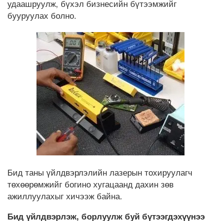
удаашруулж, бүхэл бизнесийн бүтээмжийг
бууруулах болно.
Бид таны үйлдвэрлэлийн лазерын тохируулагч
төхөөрөмжийг богино хугацаанд дахин зөв
ажиллуулахыг хичээж байна.
Бид үйлдвэрлэж, борлуулж буй бүтээгдэхүүнээ