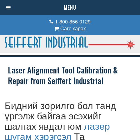
MENU
1-800-856-0129
Сагс харах
Laser Alignment Tool Calibration &
Repair from Seiffert Industrial
Бидний зорилго бол танд
үргэлж байгаа эсэхийг
шалгах явдал юм
лазер
шугам хэрэгсэл
Та