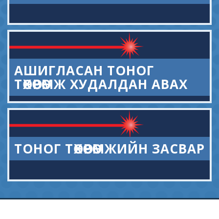
АШИГЛАСАН ТОНОГ
ТӨХӨӨРӨМЖ ХУДАЛДАН АВАХ
ТОНОГ ТӨХӨӨРӨМЖИЙН ЗАСВАР