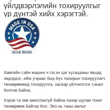
үйлдвэрлэлийн тохируулгыг
үр дүнтэй хийх хэрэгтэй.
Хамгийн сайн машин ч гэсэн цаг хугацааны явцад
эвдэрдэг, ийм учраас бид бүх лазерын тохируулагч
төхөөрөмжид тохируулга, засвар үйлчилгээг санал
болгож байна.
Хэрэв та зөв ажиллахгүй байна лазер шугам тоног
төхөөрөмж байгаа бол, Энэ нь таны ажлыг