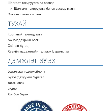
Шалгалт тохируулга ба засвар
Шалгалт тохируулга болон засвар маягт
Custom шугам систем
ТУХАЙ
Компаний танилцуулга
Аж үйлдвэрийн блог
Сайтын бүтэц
Хувийн мэдээллийн талаарх Баримтлал
ДЭМЖЛЭГ ҮЗҮҮЛЭХ
Баталгаат тодорхойлолт
Бүтээгдэхүүний бүртгэл
татаж авах
видео
Холбоо барих