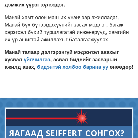
дэмжих үүрэг хүлээдэг.
Манай хамт олон маш их үнэнчээр ажилладаг,
Манай бүх бүтээгдэхүүнийг засах мэдлэг, багаж
хэрэгсэл бүхий туршлагатай инженерүүд, хамгийн
их үр ашигтай ажиллахыг баталгаажуулах.
Манай талаар дэлгэрэнгүй мэдээлэл авахыг
хүсвэл
үйлчилгээ
, эсвэл биднийг засварын
ажилд авах,
бидэнтэй холбоо барина уу
өнөөдөр!
ЯАГААД SEIFFERT СОНГОХ?