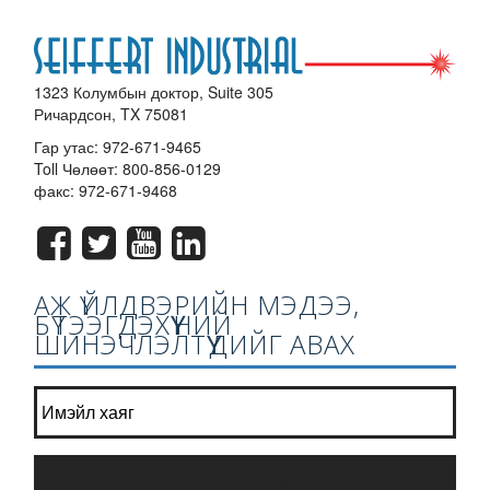
1323 Колумбын доктор, Suite 305
Ричардсон, TX 75081
Гар утас:
972-671-9465
Toll Чөлөөт:
800-856-0129
факс: 972-671-9468
АЖ ҮЙЛДВЭРИЙН МЭДЭЭ,
БҮТЭЭГДЭХҮҮНИЙ
ШИНЭЧЛЭЛТҮҮДИЙГ АВАХ
Манай сонин жагсаалт нэгдээрэй?
*
БҮРТГҮҮЛЭХ