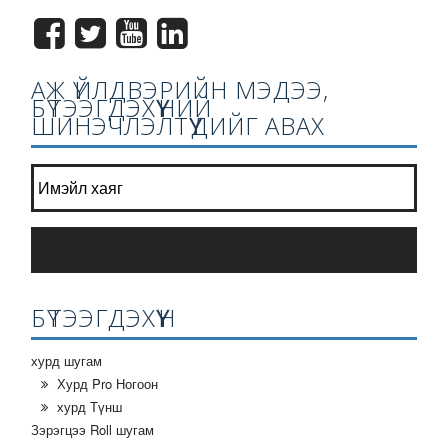
АЖ ҮЙЛДВЭРИЙН МЭДЭЭ,
БҮТЭЭГДЭХҮҮНИЙ
ШИНЭЧЛЭЛТҮҮДИЙГ АВАХ
Манай сонин жагсаалт нэгдээрэй?
*
БҮРТГҮҮЛЭХ
БҮТЭЭГДЭХҮҮН
хурд шугам
Хурд Pro Ногоон
хурд Түнш
Зэрэгцээ Roll шугам