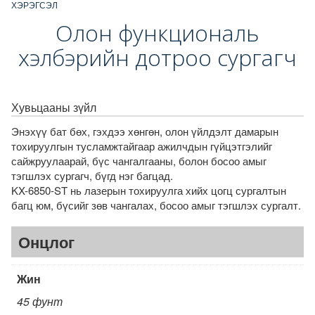
ХЭРЭГСЭЛ
Олон функциональ
хэлбэрийн дотроо сургагч
Хувьцааны зүйл
Энэхүү бат бөх, гэхдээ хөнгөн, олон үйлдэлт дамарын
тохируулгын тусламжтайгаар ажилчдын гүйцэтгэлийг
сайжруулаарай, бүс чангалгааны, болон босоо амыг
тэгшлэх сургагч, бүгд нэг багцад.
KX-6850-ST нь лазерын тохируулга хийх цогц сургалтын
багц юм, бүсийг зөв чангалах, босоо амыг тэгшлэх сургалт.
Онцлог
Жин
45 фунт