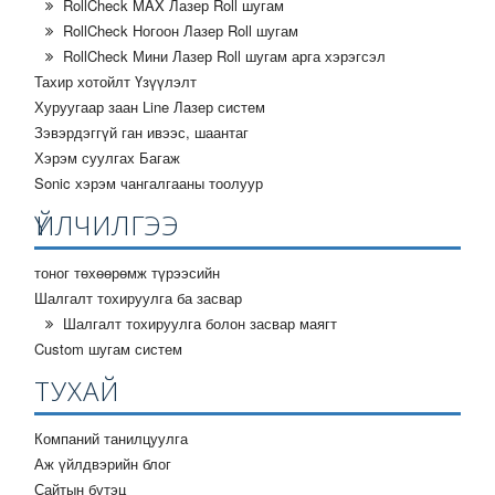
RollCheck MAX Лазер Roll шугам
RollCheck Ногоон Лазер Roll шугам
RollCheck Мини Лазер Roll шугам арга хэрэгсэл
Тахир хотойлт Үзүүлэлт
Хуруугаар заан Line Лазер систем
Зэвэрдэггүй ган ивээс, шаантаг
Хэрэм суулгах Багаж
Sonic хэрэм чангалгааны тоолуур
ҮЙЛЧИЛГЭЭ
тоног төхөөрөмж түрээсийн
Шалгалт тохируулга ба засвар
Шалгалт тохируулга болон засвар маягт
Custom шугам систем
ТУХАЙ
Компаний танилцуулга
Аж үйлдвэрийн блог
Сайтын бүтэц