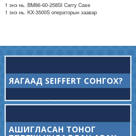
1 энэ нь. BM86-60-258SI Carry Case
1 энэ нь. KX-3500S операторын заавар
ЯАГААД SEIFFERT СОНГОХ?
АШИГЛАСАН ТОНОГ