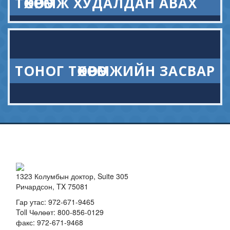
ТӨХӨӨРӨМЖ ХУДАЛДАН АВАХ
ТОНОГ ТӨХӨӨРӨМЖИЙН ЗАСВАР
1323 Колумбын доктор, Suite 305
Ричардсон, TX 75081
Гар утас:
972-671-9465
Toll Чөлөөт:
800-856-0129
факс: 972-671-9468