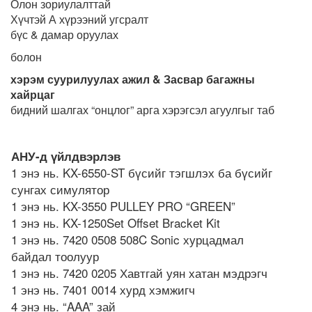
Олон зориулалттай
Хүчтэй А хүрээний угсралт
бүс & дамар оруулах
болон
хэрэм суурилуулах ажил & Засвар багажны
хайрцаг
бидний шалгах “онцлог” арга хэрэгсэл агуулгыг таб
АНУ-д үйлдвэрлэв
1 энэ нь. KX-6550-ST бүсийг тэгшлэх ба бүсийг
сунгах симулятор
1 энэ нь. KX-3550 PULLEY PRO “GREEN”
1 энэ нь. KX-1250Set Offset Bracket Kit
1 энэ нь. 7420 0508 508C Sonic хурцадмал
байдал тоолуур
1 энэ нь. 7420 0205 Хавтгай уян хатан мэдрэгч
1 энэ нь. 7401 0014 хурд хэмжигч
4 энэ нь. “AAA” зай