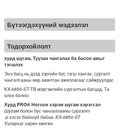
Бүтээгдэхүүний мэдээлэл
Тодорхойлолт
хурд шугам, Туузан чангалах ба босоо амыг
тэгшлэх
Энэ багц нь дээд зэргийн бүс тэгш хангах, сургалт
чангалгааны өөр ажилтан ажиллагааг сайжруулдаг.
KX-6850-ST-TB мэргэжлийн сургалтын багцад, Та
олох болно:
Хурд PRO® Ногоон хэрэм шугам хэрэгсэл
Шугам болон бүс чангалгааны сургалт
-р хэсэг байхгүй байна. KX-6850-ST
Уулархаг харин хөнгөн