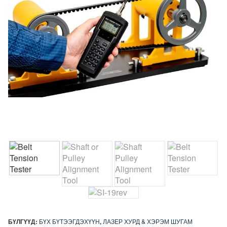
БҮЛГҮҮД:
БҮХ БҮТЭЭГДЭХҮҮН
,
ЛАЗЕР ХУРД & ХЭРЭМ ШУГАМ