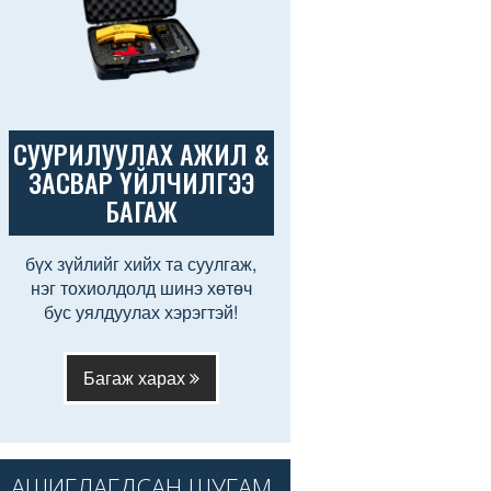
СУУРИЛУУЛАХ АЖИЛ &
ЗАСВАР ҮЙЛЧИЛГЭЭ
БАГАЖ
бүх зүйлийг хийх та суулгаж,
нэг тохиолдолд шинэ хөтөч
бус уялдуулах хэрэгтэй!
Багаж харах
АШИГЛАГДСАН ШУГАМ