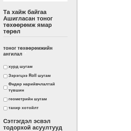
Та хайж байгаа
Ашигласан тоног
төхөөрөмж ямар
төрөл
тоног төхөөрөмжийн
ангилал
*
хурд шугам
Зэрэгцээ Roll шугам
Өндөр нарийвчлалтай
түвшин
геометрийн шугам
тахир хотойлт
Сэтгэгдэл эсвэл
тодорхой асуултууд