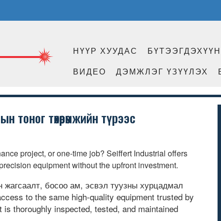
НҮҮР ХУУДАС
БҮТЭЭГДЭХҮҮ
ВИДЕО
ДЭМЖЛЭГ ҮЗҮҮЛЭХ
ын тоног төхөөрөмжийн түрээс
ance project
,
or one-time job
?
Seiffert Industrial offers
 precision equipment without the upfront investment
.
н жагсаалт, босоо ам, эсвэл туузны хурцадмал
access to the same high-quality equipment trusted by
t is thoroughly inspected
,
tested
,
and maintained