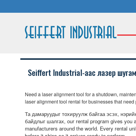
Seiffert Industrial-аас лазер шугам
Need a laser alignment tool for a shutdown
,
mainten
laser alignment tool rental for businesses that need
Та дамаруудыг тохируулж байгаа эсэх, нэрий
байдлыг шалгах,
our rental program gives you 
manufacturers around the world
.
Every rental uni
before it ships so it arrives ready to perform
.