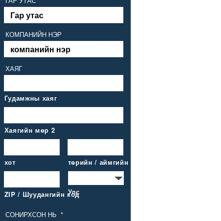
ГАР УТАС
КОМПАНИЙН НЭР
ХАЯГ
Гудамжны хаяг
Хаягийн мөр 2
хот
төрийн / аймгийн / бүс нутаг
Улс
ZIP / Шуудангийн код
СОНИРХСОН НЬ
*