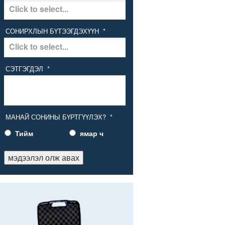
СОНИРХЛЫН БҮТЭЭГДЭХҮҮН
*
СЭТГЭГДЭЛ
*
МАНАЙ СОНИНЫ БҮРТГҮҮЛЭХ?
*
Тийм
ямар ч
мэдээлэл олж авах