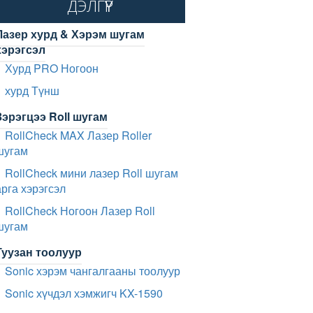
ДЭЛГҮҮР
Лазер хурд & Хэрэм шугам
хэрэгсэл
Хурд PRO Ногоон
хурд Түнш
Зэрэгцээ Roll шугам
RollCheck MAX Лазер Roller
шугам
RollCheck мини лазер Roll шугам
арга хэрэгсэл
RollCheck Ногоон Лазер Roll
шугам
Туузан тоолуур
Sonic хэрэм чангалгааны тоолуур
Sonic хүчдэл хэмжигч KX-1590