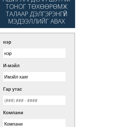
ТОНОГ ТӨХӨӨРӨМЖ
ТАЛААР ДЭЛГЭРЭНГҮЙ
МЭДЭЭЛЛИЙГ АВАХ
нэр
И-мэйл
*
Гар утас
Компани