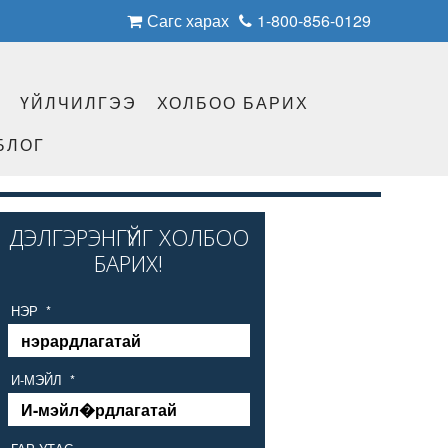
Сагс харах
1-800-856-0129
Н
ҮЙЛЧИЛГЭЭ
ХОЛБОО БАРИХ
БЛОГ
ДЭЛГЭРЭНГҮЙГ ХОЛБОО
БАРИХ!
НЭР
*
И-МЭЙЛ
*