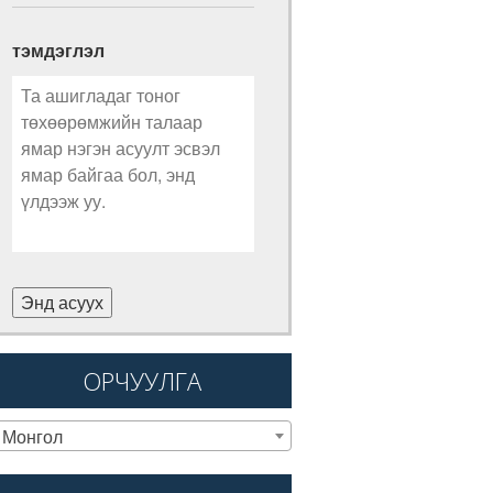
тэмдэглэл
Энд асуух
ОРЧУУЛГА
Монгол