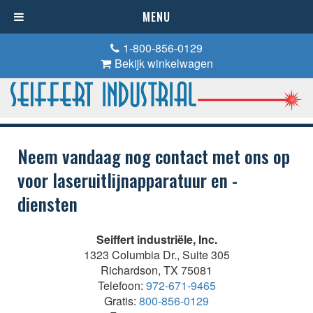
MENU
1-800-856-0129
Bekijk winkelwagen
Neem vandaag nog contact met ons op
voor laseruitlijnapparatuur en -
diensten
Seiffert industriële, Inc.
1323 Columbia Dr., Suite 305
Richardson, TX 75081
Telefoon:
972-671-9465
Gratis:
800-856-0129