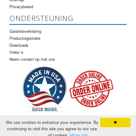
Privacybeleid
ONDERSTEUNING
Garantieverklaring
Productregistratie
Downloads
Video 's
Neem contact op met ons
We use cookies to enhance your experience. By
✖
continuing to visit this site you agree to our use
©2026 Seiffert industriële. Alle rechten voorbehouden.
of cookies.
More info