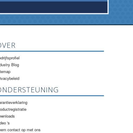
OVER
drijfsprofiel
dustry Blog
itemap
ivacybeleid
ONDERSTEUNING
rantieverklaring
oductregistratie
ownloads
deo 's
eem contact op met ons