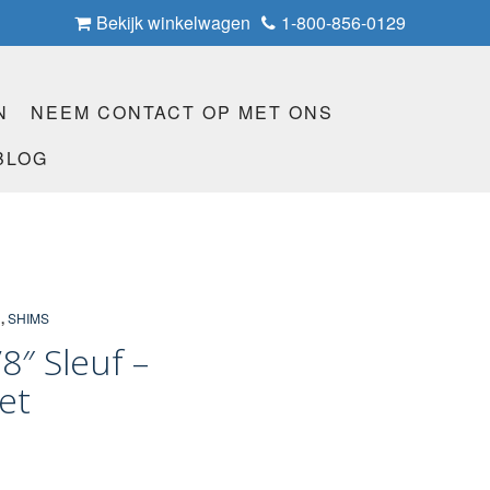
Bekijk winkelwagen
1-800-856-0129
N
NEEM CONTACT OP MET ONS
BLOG
N
,
SHIMS
8″ Sleuf –
et