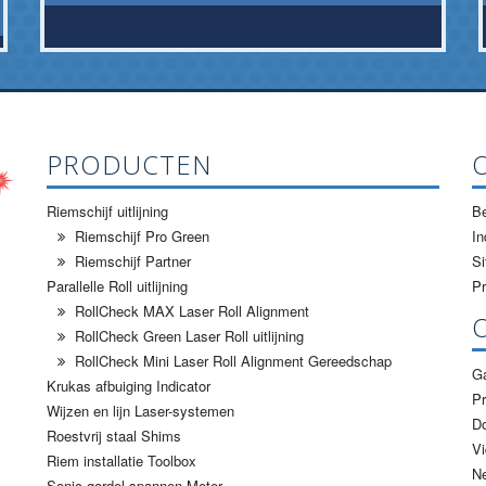
PRODUCTEN
Riemschijf uitlijning
Be
Riemschijf Pro Green
In
Riemschijf Partner
S
Parallelle Roll uitlijning
Pr
RollCheck MAX Laser Roll Alignment
RollCheck Green Laser Roll uitlijning
RollCheck Mini Laser Roll Alignment Gereedschap
Ga
Krukas afbuiging Indicator
Pr
Wijzen en lijn Laser-systemen
D
Roestvrij staal Shims
Vi
Riem installatie Toolbox
N
Sonic gordel spannen Meter