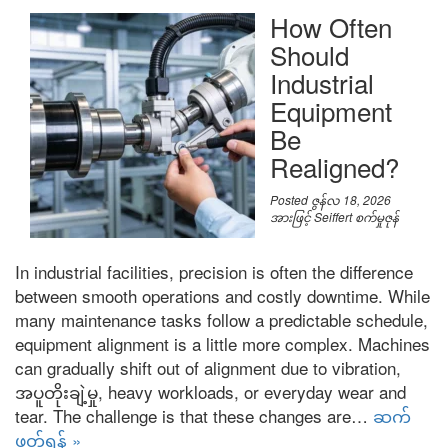
How Often
Should
Industrial
Equipment
Be
Realigned
?
Posted
ဇွန်လ 18, 2026
အားဖြင့်
Seiffert စက်မှုဇုန်
In industrial facilities
,
precision is often the difference
between smooth operations and costly downtime
.
While
many maintenance tasks follow a predictable schedule
,
equipment alignment is a little more complex
.
Machines
can gradually shift out of alignment due to vibration
,
အပူတိုးချဲ့မှု,
heavy workloads
,
or everyday wear and
tear
.
The challenge is that these changes are
…
ဆက်
ဖတ်ရန် »