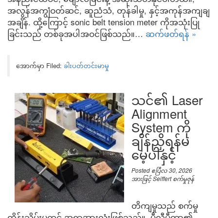
အလွန်အကျွံဝတ်ဆင်, ဆူညံသံ, တုန်ခါမှု, နှင့်အကုန်အကျချ
အချိန်. ထို့ကြောင့် sonic belt tension meter ကိုအသုံးပြု
ခြင်းသည် တစ်ခုအပါအဝင်ဖြစ်သည်။…
ဆက်ဖတ်ရန် »
အောက်မှာ Filed:
ခါးပတ်တင်းမာမှု
သင်၏ Laser
Alignment
System ကို
ချိန်ညှိရန်မ
မေ့ပါနှင့်
Posted
ဧပြီလ 30, 2026
အားဖြင့်
Seiffert စက်မှုဇုန်
တိကျမှုသည် စက်မှု
ထိန်းသိမ်းမှုတွင် အရာအားလုံးဖြစ်သည်။. မီလီမီတာ၏