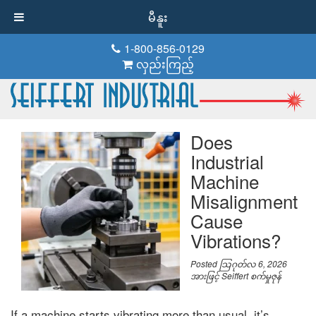
မီနူး
1-800-856-0129
လှည်းကြည့်
Does
Industrial
Machine
Misalignment
Cause
Vibrations
?
Posted
သြဂုတ်လ 6, 2026
အားဖြင့်
Seiffert စက်မှုဇုန်
If a machine starts vibrating more than usual
,
it’s