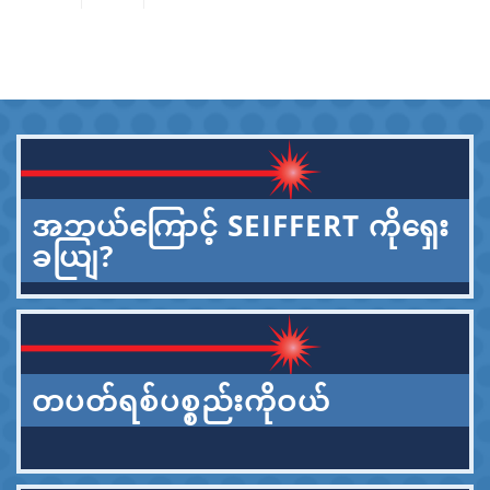
အဘယ်ကြောင့် SEIFFERT ကိုရှေး
ခယျြ?
တပတ်ရစ်ပစ္စည်းကိုဝယ်