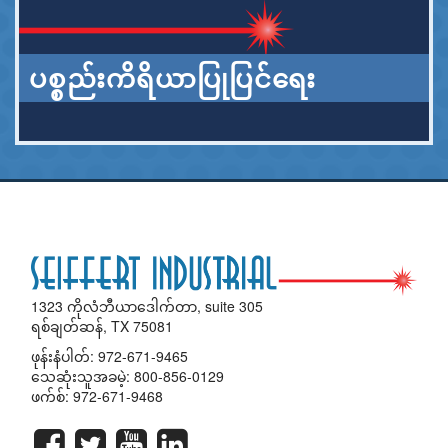
ပစ္စည်းကိရိယာပြုပြင်ရေး
1323 ကိုလံဘီယာဒေါက်တာ, suite 305
ရစ်ချတ်ဆန်, TX 75081
ဖုန်းနံပါတ်:
972-671-9465
သေဆုံးသူအခမဲ့:
800-856-0129
ဖက်စ်: 972-671-9468