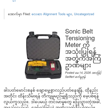
အောက်မှာ Filed:
လေဆာ Alignment Tools များ
,
Uncategorized
Sonic Belt
Tensioning
Meter ကို
အသုံးပြုရန်
အတွက်အကြံ
ဥာဏ်များ
Posted
မေ 14, 2026
အားဖြင့်
Seiffert စက်မှုဇုန်
ခါးပတ်မောင်းစနစ် ချောမွေ့စွာလည်ပတ်နေချိန်, ထိုနည်း
အတိုင်း ထိန်းသိမ်းရန် တိကျမှုမည်မျှရှိသည်ကို မေ့ပစ်ရန်
လွယ်ကူသည်။. ဒါပေမယ့် တင်းမာမှုတွေ ပြေသွားတဲ့အခါ,
အနည်းငယ်ပင်, ချော်လဲခြင်းနဲ့ အဆုံးသတ်နိုင်ပါတယ်။,