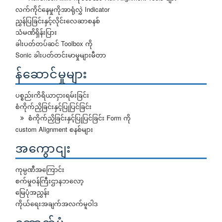
လက်ကိုင်နေမှုကိုအာရုံလွှဲ Indicator
ညွှန်ပြခြင်းနှင့်လိုင်းလေဆာစနစ်
သံမဏိရှိန်းပြား
ခါးပတ်တပ်ဆင် Toolbox ကို
Sonic ခါးပတ်တင်းမာမှုများမီတာ
န်ဆောင်မှုများ
ပစ္စည်းကိရိယာငှားရမ်းခြင်း
စံကိုက်ညှိခြင်းနှင့်ပြုပြင်ခြင်း
စံကိုက်ညှိခြင်းနှင့်ပြုပြင်ခြင်း Form ကို
custom Alignment စနစ်များ
အကွောငျး
ကုမ္ပဏီအကြောင်း
စက်မှုဝန်ကြီးဌာနဘလော့
မြေပုံအညွှန်း
ကိုယ်ရေးအချက်အလက်မူဝါဒ