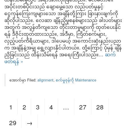
အပိုင်းတစ်ပိုင်းသည် ချောမွေ့သော လည်ပတ်မှုနှင့်
ငွေကုန်ကြေးကျများသော အချိန်တို့ကြား ခြားနားချက်ကို
ဆိုလိုပါသည်။. လေဆာ ချိန်ညှိမှုစနစ်များသည် ခါးပတ်များ
အတွက် အလွန်တိကျသော တိုင်းတာမှုများကို ထုတ်ပေးနိုင်
ရန် ဒီဇိုင်းထုတ်ထားသည်။, အဲဒီမှာ, ကြိတ်စက်များ,
လှည့်ပတ်ကိရိယာများ, ဒါပေမယ့် အကောင်းဆုံးနည်းပညာ
က အချိန်နဲ့အမျှ ရွေ့လျားနိုင်ပါတယ်။. ထို့ကြောင့် ပုံမှန် ချိန်
ညှိခြင်းသည် ထိန်းသိမ်းရန် အရေးကြီးပါသည်။…
ဆက်
ဖတ်ရန် »
အောက်မှာ Filed:
alignment
,
စက်မှုဇုန်ကို Maintenance
1
2
3
4
…
27
28
29
→