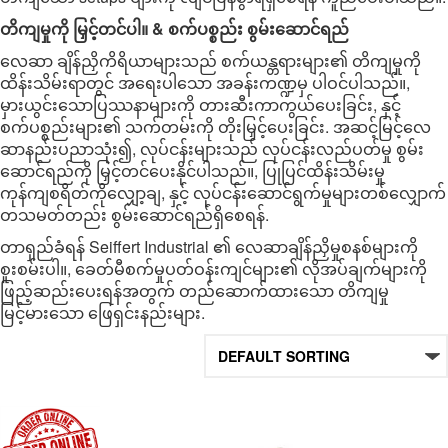
တိကျမှုကို မြှင့်တင်ပါ။ & စက်ပစ္စည်း စွမ်းဆောင်ရည်
လေဆာ ချိန်ညှိကိရိယာများသည် စက်ယန္တရားများ၏ တိကျမှုကို
ထိန်းသိမ်းရာတွင် အရေးပါသော အခန်းကဏ္ဍမှ ပါဝင်ပါသည်။,
မှားယွင်းသောပြဿနာများကို တားဆီးကာကွယ်ပေးခြင်း, နှင့်
စက်ပစ္စည်းများ၏ သက်တမ်းကို တိုးမြှင့်ပေးခြင်း. အဆင့်မြင့်လေ
ဆာနည်းပညာသုံး၍, လုပ်ငန်းများသည် လုပ်ငန်းလည်ပတ်မှု စွမ်း
ဆောင်ရည်ကို မြှင့်တင်ပေးနိုင်ပါသည်။, ပြုပြင်ထိန်းသိမ်းမှု
ကုန်ကျစရိတ်ကိုလျှော့ချ, နှင့် လုပ်ငန်းဆောင်ရွက်မှုများတစ်လျှောက်
တသမတ်တည်း စွမ်းဆောင်ရည်ရှိစေရန်.
တာရှည်ခံရန် Seiffert Industrial ၏ လေဆာချိန်ညှိမှုစနစ်များကို
စူးစမ်းပါ။, ခေတ်မီစက်မှုပတ်ဝန်းကျင်များ၏ လိုအပ်ချက်များကို
ဖြည့်ဆည်းပေးရန်အတွက် တည်ဆောက်ထားသော တိကျမှု
မြင့်မားသော ဖြေရှင်းနည်းများ.