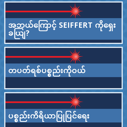
အဘယ်ကြောင့် SEIFFERT ကိုရှေး
ခယျြ?
တပတ်ရစ်ပစ္စည်းကိုဝယ်
ပစ္စည်းကိရိယာပြုပြင်ရေး