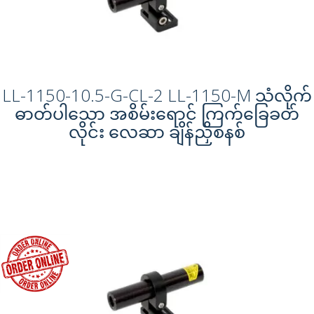
LL-1150-10.5-G-CL-2 LL-1150-M သံလိုက်
ဓာတ်ပါသော အစိမ်းရောင် ကြက်ခြေခတ်
လိုင်း လေဆာ ချိန်ညှိစနစ်