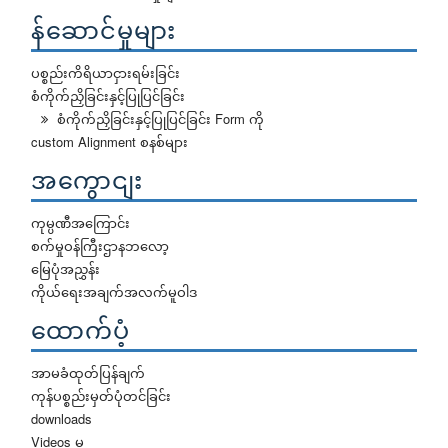
န်ဆောင်မှုများ
ပစ္စည်းကိရိယာငှားရမ်းခြင်း
စံကိုက်ညှိခြင်းနှင့်ပြုပြင်ခြင်း
စံကိုက်ညှိခြင်းနှင့်ပြုပြင်ခြင်း Form ကို
custom Alignment စနစ်များ
အကွောငျး
ကုမ္ပဏီအကြောင်း
စက်မှုဝန်ကြီးဌာနဘလော့
မြေပုံအညွှန်း
ကိုယ်ရေးအချက်အလက်မူဝါဒ
ထောက်ပံ့
အာမခံထုတ်ပြန်ချက်
ကုန်ပစ္စည်းမှတ်ပုံတင်ခြင်း
downloads
Videos မ