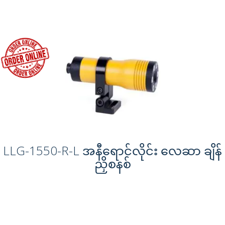
LLG-1550-R-L အနီရောင်လိုင်း လေဆာ ချိန်
ညှိစနစ်