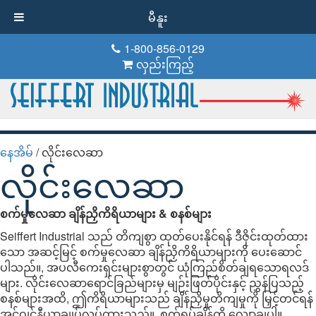
မီနူး
1-800-856-0129
လှည်းကြည့်
နေအိမ်
/ လိုင်းလေဆာ
လိုင်းလေဆာ
စက်မှုလေဆာ ချိန်ညှိကိရိယာများ & စနစ်များ
Seiffert Industrial သည် တိကျစွာ ထုတ်ပေးနိုင်ရန် ဒီဇိုင်းထုတ်ထား
သော အဆင့်မြင့် စက်မှုလေဆာ ချိန်ညှိကိရိယာများကို ပေးဆောင်
ပါသည်။, အပလီကေးရှင်းများစွာတွင် ယုံကြည်စိတ်ချရသောရလဒ်
များ. လိုင်းလေဆာရောင်ခြည်များမှ မျဉ်းဖြတ်ပိုင်းနှင့် ညွှန်ပြသည့်
စနစ်များအထိ, ဤကိရိယာများသည် ချိန်ညှိမှုတိကျမှုကို မြှင့်တင်ရန်
အင်ဂျင်နီယာချုပ်လုပ်ထားသည်။, စက်ရပ်ချိန်ကို လျှော့ချပါ။,