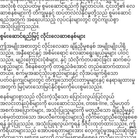
အလုံးစုံ လည်ပတ်မှု စွမ်းဆောင်ရည်ကို မြှင့်တင်ပါ။. ၎င်းတို့၏ လေ
ဆာစနစ်များကို တိကျမှုနှင့် ထပ်တလဲလဲနိုင်မှုတို့သည် စွမ်းဆောင်
ရည်အတွက် အရေးပါသည့် လုပ်ငန်းများတွင် တွင်ကျယ်စွာ
အသုံးပြုကြသည်။.
စွမ်းဆောင်ရည်မြင့် လိုင်းလေဆာစနစ်များ
ဤအမျိုးအစားတွင် လိုင်းလေဆာ ချိန်ညှိမှုစနစ် အမျိုးမျိုးပါရှိ
သည်။, အနီရောင်နှင့် အစိမ်းရောင် လေဆာရွေးချယ်မှုများ ပါဝင်
သည်။, မျဉ်းကြောင်းပုံစံများ, နှင့် သံလိုက်တပ်ဆင်ခြင်း ဆက်စပ်
ပစ္စည်းများ. ဒီစနစ်တွေကို တာရှည်ခံအောင် တည်ဆောက်ထားပါ
တယ်။, စက်မှုအဆင့်သုံးပစ္စည်းများနှင့် လိုအပ်ချက်ရှိသော
ပတ်ဝန်းကျင်များတွင် တိကျသောတိုင်းတာမှုများနှင့် နေရာချထားမှု
အတွက် မြင့်မားသောမြင်နိုင်စွမ်းကိုပေးစွမ်းသည်။.
စနစ်များစွာသည် လိုင်းကဲ့သို့သော ပြောင်းလွယ်ပြင်လွယ်
အလင်းတန်းပုံစံများကို ပေးဆောင်သည်။, cross-line, သို့မဟုတ်
အစက်အပြောက်များ, အသုံးပြုသူများကို မတူညီသော ချိန်ညှိမှုနှင့်
ပစ်မှတ်ထားသော အပလီကေးရှင်းများသို့ လိုက်လျောညီထွေဖြစ်စေ
ရန် ခွင့်ပြုသည်။. အသုံးပြုရလွယ်ကူရန် ဒီဇိုင်းထုတ်ထားသည်။, ဤ
ကိရိယာများသည် အော်ပရေတာများအား လေ့ကျင့်မှုအနည်းဆုံးဖြင့်
တိကျသော setups များကို လျင်မြန်စွာရရှိစေရန် ကူညီပေးပါသည်။.