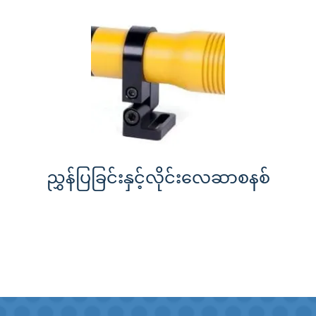
ညွှန်ပြခြင်းနှင့်လိုင်းလေဆာစနစ်