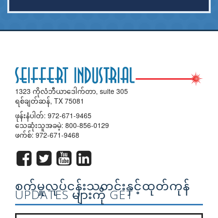
1323 ကိုလံဘီယာဒေါက်တာ, suite 305
ရစ်ချတ်ဆန်, TX 75081
ဖုန်းနံပါတ်:
972-671-9465
သေဆုံးသူအခမဲ့:
800-856-0129
ဖက်စ်: 972-671-9468
စက်မှုလုပ်ငန်းသတင်းနှင့်ထုတ်ကုန်
UPDATES များကို GET
ကျွန်တော်တို့ရဲ့သတင်းလွှာစာရင်း join?
*