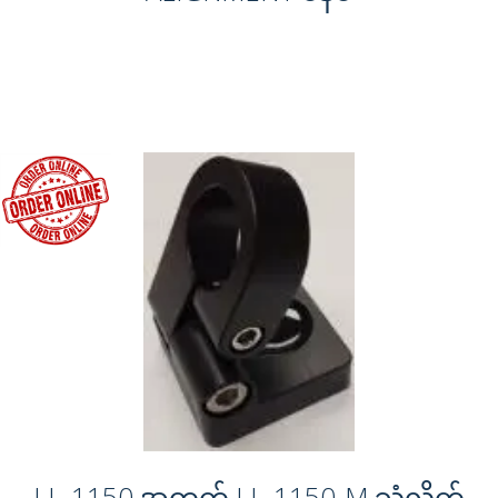
LL-1150 အတွက် LL-1150-M သံလိုက်