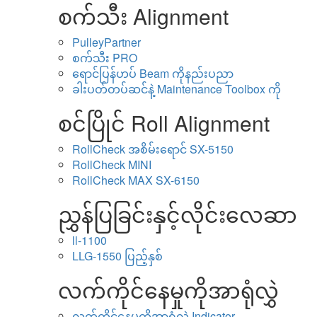
စက်သီး Alignment
PulleyPartner
စက်သီး PRO
ရောင်ပြန်ဟပ် Beam ကိုနည်းပညာ
ခါးပတ်တပ်ဆင်နဲ့ Maintenance Toolbox ကို
စင်ပြိုင် Roll Alignment
RollCheck အစိမ်းရောင် SX-5150
RollCheck MINI
RollCheck MAX SX-6150
ညွှန်ပြခြင်းနှင့်လိုင်းလေဆာ
ll-1100
LLG-1550 ပြည့်နှစ်
လက်ကိုင်နေမှုကိုအာရုံလွှဲ
လက်ကိုင်နေမှုကိုအာရုံလွှဲ Indicator