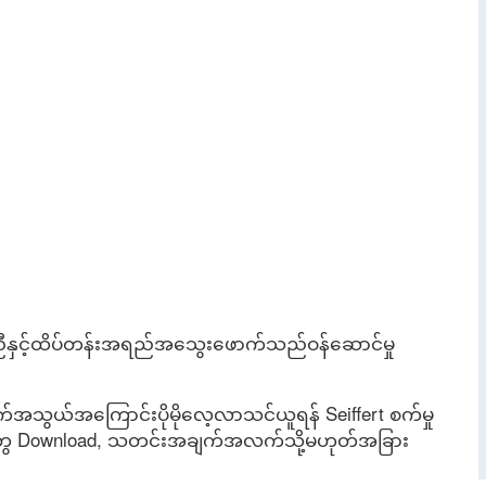
အညီနှင့်ထိပ်တန်းအရည်အသွေးဖောက်သည်ဝန်ဆောင်မှု
အဆက်အသွယ်အကြောင်းပိုမိုလေ့လာသင်ယူရန် Seiffert စက်မှု
တွေ Download, သတင်းအချက်အလက်သို့မဟုတ်အခြား