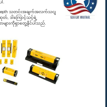
ပါ.
 In-depth သတင်းအချက်အလက်သငျ
်, ဒါကြောင့်သင့်ရဲ့
ာများကိုရှာတွေ့နိုင်ပါသည်.