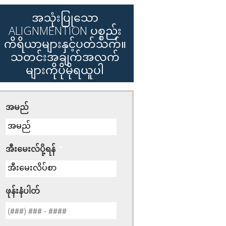
အသုံးပြုသော
ALIGNMENTION ပစ္စည်း
ကိရိယာများနှင့်ပတ်သက်။
သတင်းအချက်အလက်
များကိုပိုမိုရယူပါ
အမည်
အီးမေးလ်ပို့ရန်
*
ဖုန်းနံပါတ်