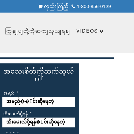
လှည်းကြည့်
1-800-856-0129
ကြှနျုပျတို့ကိုဆကျသှယျရနျ
VIDEOS မ
အသေးစိတ်ကိုဆက်သွယ်
ပါ!
အမည်
*
အီးမေးလ်ပို့ရန်
*