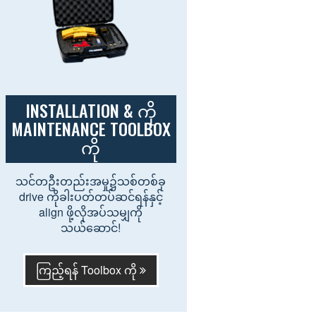
INSTALLATION & ကို
MAINTENANCE TOOLBOX
ကို
သင်တဦးတည်းအမှု၌သစ်တစ်ခု
drive ကိုခါးပတ်တပ်ဆင်ရန်နှင့်
align ဖို့လိုအပ်သမျှကို
သယ်ဆောင်!
ကြည့်ရန် Toolbox ကို