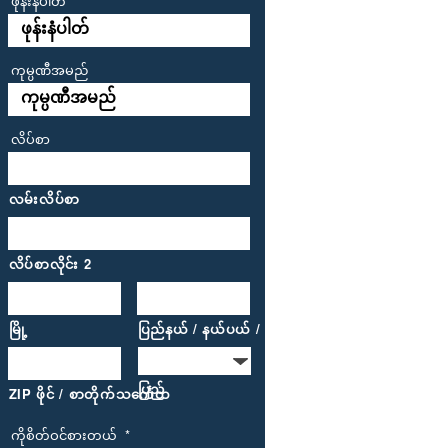
ဖုန်းနံပါတ်
ကုမ္ပဏီအမည်
လိပ်စာ
လမ်းလိပ်စာ
လိပ်စာလိုင်း 2
မြို့
ပြည်နယ် / နယ်ပယ် / ဒေသ
ပြည်
ZIP ဖိုင် / စာတိုက်သင်္ကေတ
ကိုစိတ်ဝင်စားတယ်
*