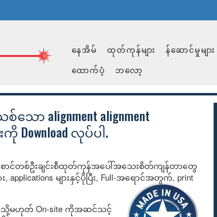
နေအိမ်
ထုတ်ကုန်များ
န်ဆောင်မှုများ
ထောက်ပံ့
ဘလော့
းသစ်သော alignment alignment
ားကို Download လုပ်ပါ.
ောင်တစ်ဦးချင်းစီထုတ်ကုန်အပေါ်အသေးစိတ်ကျန်တာတွေ
 applications များနှင့်ပိုပြီး, Full-အရောင်အတွက်, print
ူသို့မဟုတ် On-site ကိုအဆင်သင့်