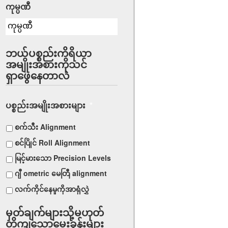
ကုမ္ပဏီ
ဘယ်ပစ္စည်းကိရိယာ
အမျိုးအစားကိုသင်
ရှာဖွေနေတာလဲ
ပစ္စည်းအမျိုးအစားများ
*
စက်သီး Alignment
စင်ပြိုင် Roll Alignment
မြင့်မားသော Precision Levels
ဂျီ ometric မေတြီ alignment
လက်ကိုင်နေမှုကိုအာရုံလွှဲ
မှတ်ချက်များသို့မဟုတ်
တိကျသောမေးခွန်းများ