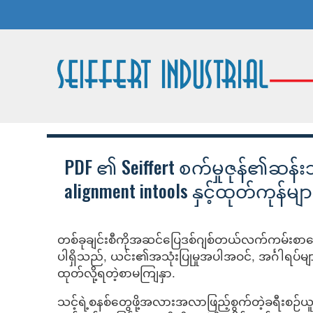
PDF ၏ Seiffert စက်မှုဇုန်၏ဆန်
alignment intools နှင့်ထုတ်ကုန်မျ
တစ်ခုချင်းစီကိုအဆင်ပြေဒစ်ဂျစ်တယ်လက်ကမ်းစာစ
ပါရှိသည်, ယင်း၏အသုံးပြုမှုအပါအဝင်, အင်္ဂါရပ်များ,
ထုတ်လို့ရတဲ့စာမကျြနှာ.
သင့်ရဲ့စနစ်တွေဖို့အလားအလာဖြည့်စွက်တဲ့ခရီးစဉ်ယ