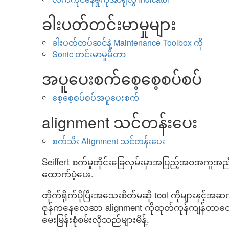
ခါးပတ်တင်းမာမှုများ
ခါးပတ်တပ်ဆင်နဲ့ Maintenance Toolbox ကို
Sonic တင်းမာမှုမီတာ
အပူပေးစက်စေ့စေ့စပ်စပ်
စေ့စေ့စပ်စပ်အပူပေးစက်
alignment သင်တန်းပေး
စက်သီး Alignment သင်တန်းပေး
Seiffert စက်မှုတိုင်းခြေလှမ်းမှာအပြည့်အဝအကူ
ထောက်ပံ့ပေး.
တိုက်ရိုက်ပိုပြီးအသေးစိတ်မဆို tool ကိုများနှင့်
ဇုန်ကနေလေဆာ alignment ကိုထုတ်ကုန်ကျန်တာ
မေးမြန်းစုံစမ်းလိုသည်များမိန့်.