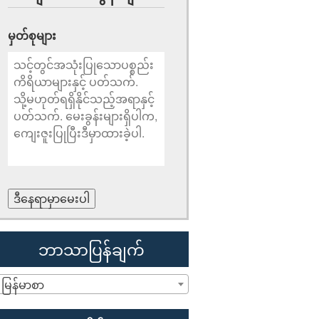
မှတ်စုများ
ဒီနေရာမှာမေးပါ
ဘာသာပြန်ချက်
မြန်မာစာ