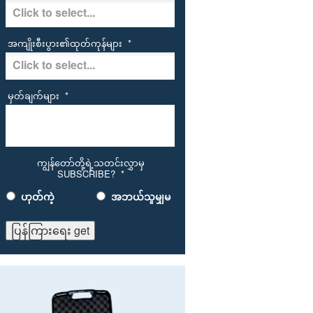
အကျိုးစီးပွား၏ထုတ်ကုန်များ
*
မှတ်ချက်များ
*
ကျွန်တော်တို့ရဲ့သတင်းလွှာမှ
SUBSCRIBE?
*
ဟုတ်ကဲ့
အဘယ်သူမျှမ
ပြန်ကြားရေး get