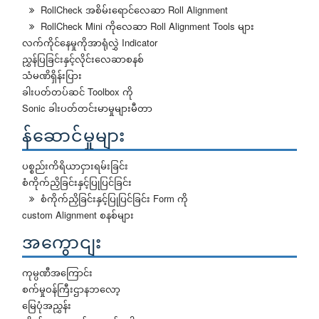
RollCheck အစိမ်းရောင်လေဆာ Roll Alignment
RollCheck Mini ကိုလေဆာ Roll Alignment Tools များ
လက်ကိုင်နေမှုကိုအာရုံလွှဲ Indicator
ညွှန်ပြခြင်းနှင့်လိုင်းလေဆာစနစ်
သံမဏိရှိန်းပြား
ခါးပတ်တပ်ဆင် Toolbox ကို
Sonic ခါးပတ်တင်းမာမှုများမီတာ
န်ဆောင်မှုများ
ပစ္စည်းကိရိယာငှားရမ်းခြင်း
စံကိုက်ညှိခြင်းနှင့်ပြုပြင်ခြင်း
စံကိုက်ညှိခြင်းနှင့်ပြုပြင်ခြင်း Form ကို
custom Alignment စနစ်များ
အကွောငျး
ကုမ္ပဏီအကြောင်း
စက်မှုဝန်ကြီးဌာနဘလော့
မြေပုံအညွှန်း