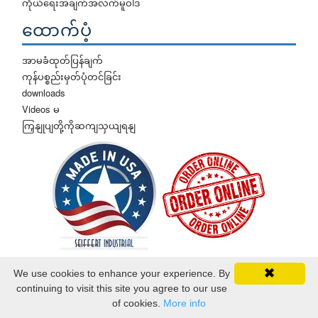
ကိုယ်ရေးအချက်အလက်မူဝါဒ
ထောက်ပံ့
အာမခံထုတ်ပြန်ချက်
ကုန်ပစ္စည်းမှတ်ပုံတင်ခြင်း
downloads
Videos မ
ကြှနျုပျတို့ကိုဆကျသှယျရနျ
We use cookies to enhance your experience. By
✖
continuing to visit this site you agree to our use
©2026 Seiffert စက်မှုဇုန်. မူပိုင်ခွင့်များရယူပြီး.
of cookies.
More info