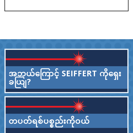
အဘယ်ကြောင့် SEIFFERT ကိုရှေး
ခယျြ?
တပတ်ရစ်ပစ္စည်းကိုဝယ်