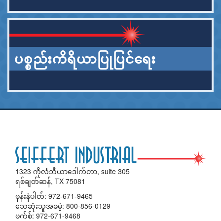
ပစ္စည်းကိရိယာပြုပြင်ရေး
1323 ကိုလံဘီယာဒေါက်တာ, suite 305
ရစ်ချတ်ဆန်, TX 75081
ဖုန်းနံပါတ်:
972-671-9465
သေဆုံးသူအခမဲ့:
800-856-0129
ဖက်စ်: 972-671-9468