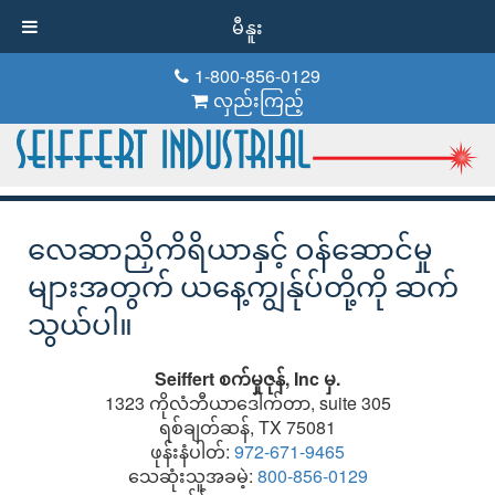
မီနူး
1-800-856-0129
လှည်းကြည့်
လေဆာညှိကိရိယာနှင့် ဝန်ဆောင်မှု
များအတွက် ယနေ့ကျွန်ုပ်တို့ကို ဆက်
သွယ်ပါ။
Seiffert စက်မှုဇုန်, Inc မှ.
1323 ကိုလံဘီယာဒေါက်တာ, suite 305
ရစ်ချတ်ဆန်, TX 75081
ဖုန်းနံပါတ်:
972-671-9465
သေဆုံးသူအခမဲ့:
800-856-0129