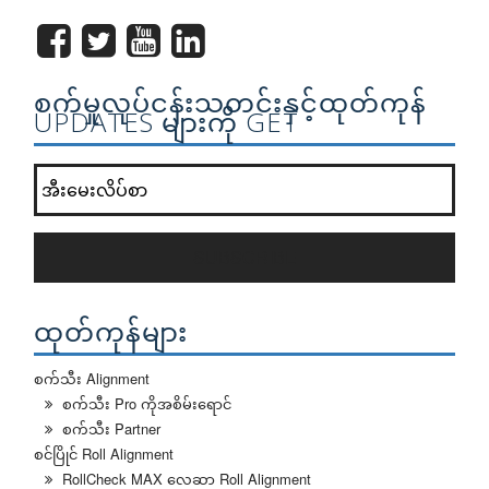
စက်မှုလုပ်ငန်းသတင်းနှင့်ထုတ်ကုန်
UPDATES များကို GET
ကျွန်တော်တို့ရဲ့သတင်းလွှာစာရင်း join?
*
SUBSCRIBE
ထုတ်ကုန်များ
စက်သီး Alignment
စက်သီး Pro ကိုအစိမ်းရောင်
စက်သီး Partner
စင်ပြိုင် Roll Alignment
RollCheck MAX လေဆာ Roll Alignment