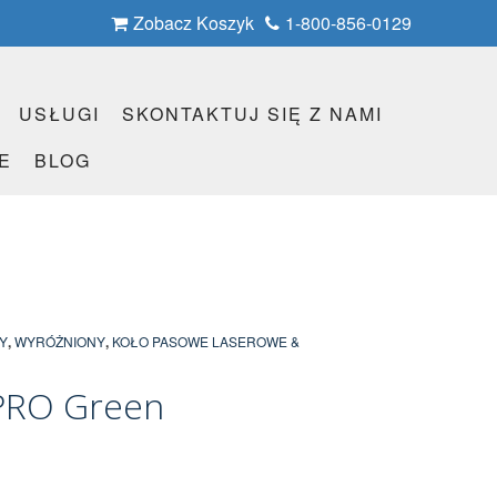
Zobacz Koszyk
1-800-856-0129
USŁUGI
SKONTAKTUJ SIĘ Z NAMI
E
BLOG
Y
,
WYRÓŻNIONY
,
KOŁO PASOWE LASEROWE &
PRO Green