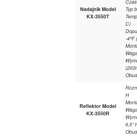
Czas 
Nadajnik Model
Typ b
KX-3550T
Tempe
C)
Dopu
-4ºF 
Mont
Waga:
Wymia
(203
Obud
Rozmi
H
Mont
Reflektor Model
Waga:
KX-3550R
Wymia
6,5”
Obud