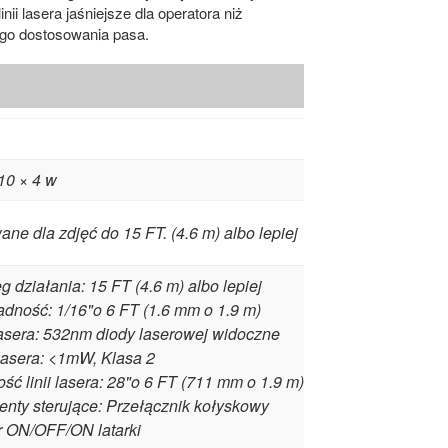
inii lasera jaśniejsze dla operatora niż
zego dostosowania pasa.
10 × 4 w
ne dla zdjęć do 15 FT. (4.6 m) albo lepiej
g działania: 15 FT (4.6 m) albo lepiej
dność: 1/16"o 6 FT (1.6 mm o 1.9 m)
asera: 532nm diody laserowej widoczne
lasera: <1mW, Klasa 2
ść linii lasera: 28"o 6 FT (711 mm o 1.9 m)
nty sterujące: Przełącznik kołyskowy
r ON/OFF/ON latarki