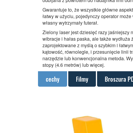
odbijana z powrotem do nadajnika linii od
Gwarantuje to, że wszystkie główne aspek
łatwy w użyciu, pojedynczy operator moż
własny wytrzymały futerał.
Zielony laser jest dziesięć razy jaśniejsz
wibracje i hałas paska, ale także wydłuża 
zaprojektowane z myślą o szybkim i łatwym
kątowość, równolegle, i przesunięcie linii 
narzędzie lub konwencjonalna metoda. Wyko
stopy (4.6 metrów) lub więcej.
cechy
Filmy
Broszura P