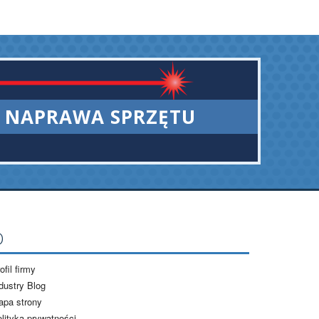
NAPRAWA SPRZĘTU
O
ofil firmy
dustry Blog
apa strony
lityka prywatności