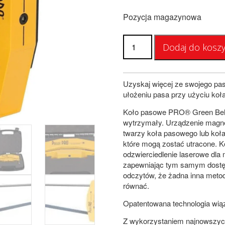
Pozycja magazynowa
ilość
Dodaj do kosz
Bloczek
PRO
Zielony
Uzyskaj więcej ze swojego p
ułożeniu pasa przy użyciu ko
Koło pasowe PRO® Green Belt A
wytrzymały. Urządzenie magne
twarzy koła pasowego lub koła
które mogą zostać utracone. K
odzwierciedlenie laserowe dla
zapewniając tym samym dostęp
odczytów, że żadna inna meto
równać.
Opatentowana technologia wiązk
Z wykorzystaniem najnowszych 