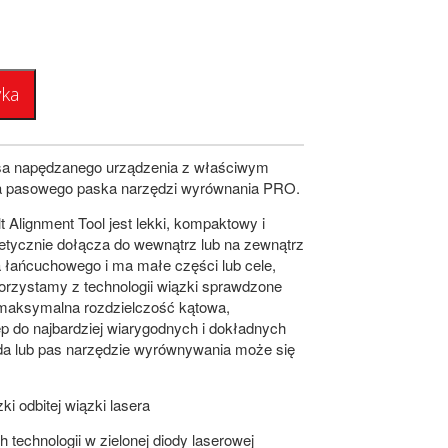
yka
asa napędzanego urządzenia z właściwym
ła pasowego paska narzędzi wyrównania PRO.
lignment Tool jest lekki, kompaktowy i
tycznie dołącza do wewnątrz lub na zewnątrz
 łańcuchowego i ma małe części lub cele,
orzystamy z technologii wiązki sprawdzone
 maksymalna rozdzielczość kątowa,
 do najbardziej wiarygodnych i dokładnych
da lub pas narzędzie wyrównywania może się
i odbitej wiązki lasera
technologii w zielonej diody laserowej