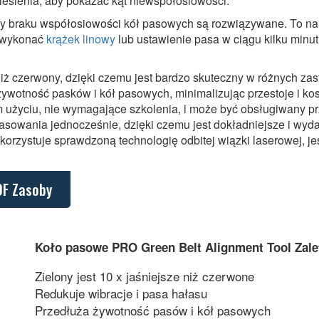
niesienia, aby pokazać kąt niewspółosiowości.
ty braku współosiowości kół pasowych są rozwiązywane. To na
e wykonać
krążek linowy
lub ustawienie pasa w ciągu kilku minut
y niż czerwony, dzięki czemu jest bardzo skuteczny w różnych za
żywotność pasków i kół pasowych, minimalizując przestoje i kos
 użyciu, nie wymagające szkolenia, i może być obsługiwany pr
trasowania jednocześnie, dzięki czemu jest dokładniejsze i wyda
rzystuje sprawdzoną technologię odbitej wiązki laserowej, je
DF Zasoby
Koło pasowe PRO Green Belt Alignment Tool Zale
Zielony jest 10 x jaśniejsze niż czerwone
Redukuje wibracje i pasa hałasu
Przedłuża żywotność pasów i kół pasowych