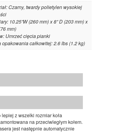
iał: Czarny, twardy polietylen wysokiej
ści
ary: 10.25”W (260 mm) x 8” D (203 mm) x
 (76 mm)
: Umrzeć cięcia pianki
opakowania całkowitej: 2.6 lbs (1.2 kg)
epiej z wszelki rozmiar koła
a zamontowana na przeciwległym kołem.
lasera jest następnie automatycznie