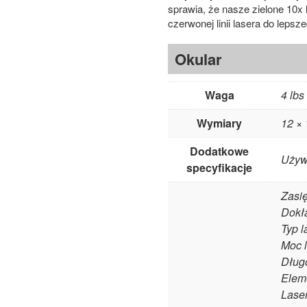
sprawia, że ​​nasze zielone 10x l
czerwonej linii lasera do leps
Okular
Waga
4 lbs
Wymiary
12 × 
Dodatkowe
Używa
specyfikacje
Zasię
Dokła
Typ l
Moc 
Długo
Eleme
Lase