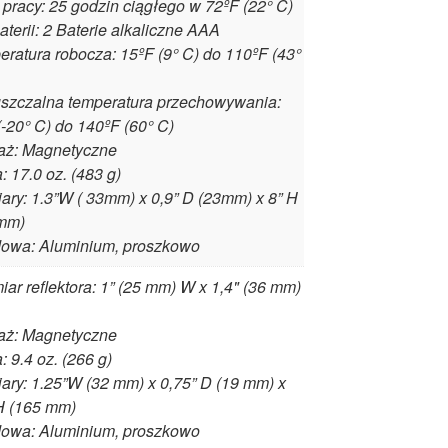
pracy: 25 godzin ciągłego w 72ºF (22° C)
aterii: 2 Baterie alkaliczne AAA
ratura robocza: 15ºF (9° C) do 110ºF (43°
szczalna temperatura przechowywania:
(-20° C) do 140ºF (60° C)
aż: Magnetyczne
 17.0 oz. (483 g)
ry: 1.3”W ( 33mm) x 0,9” D (23mm) x 8” H
mm)
owa: Aluminium, proszkowo
ar reflektora: 1” (25 mm) W x 1,4" (36 mm)
aż: Magnetyczne
 9.4 oz. (266 g)
ry: 1.25”W (32 mm) x 0,75” D (19 mm) x
 H (165 mm)
owa: Aluminium, proszkowo