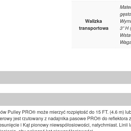
Mater
gęsto
Walizka
Wymi
transportowa
3” H
Wstaw
Waga 
 Pulley PRO® może mierzyć rozpiętość do 15 FT. (4.6 m) lub l
aserowy jest rzutowany z nadajnika pasowe PRO® do reflektor
zesunięcie i Kąt pionowy niewspółosiowości, natychmiast. Linii 