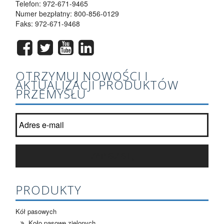
Telefon:
972-671-9465
Numer bezpłatny:
800-856-0129
Faks: 972-671-9468
OTRZYMUJ NOWOŚCI I
AKTUALIZACJI PRODUKTÓW
PRZEMYSŁU
Dołącz do naszej listy newslettera?
*
ZAPISZ SIĘ
PRODUKTY
Kół pasowych
Koło pasowe zielonych