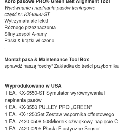
Koło pasowe PRO® Green Belt Alignment Tool
Wyrównanie i napinania pasów treningowe
część nr. KX-6850-ST
Wytrzymała ale lekki
Różnego przeznaczenia
Silny zespół A-ramy
Paski & krążki wliczone
i
Montaż pasa & Maintenance Tool Box
sprawdź naszą “cechy” Zakładka do treści przybornika
Wyprodukowano w USA
1 EA. KX-6550-ST Symulator wyrównywania i
napinania pasów
1 EA. KX-3550 PULLEY PRO „GREEN”
1 EA. KX-1250Set Zestaw wspornika offsetowego
1 EA. 7420 0508 508Miernik dźwiękowy napięcie C
1 EA. 7420 0205 Płaski Elastyczne Sensor