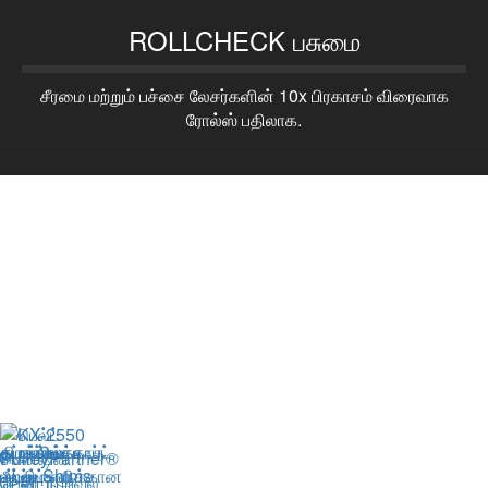
ROLLCHECK பசுமை
சீரமை மற்றும் பச்சை லேசர்களின் 10x பிரகாசம் விரைவாக
ரோல்ஸ் பதிலாக.