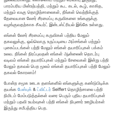
பாரம்பரிய மின்உற்பத்தி, மற்றும் கூட கடல், கூழ், காகித,
மற்றும் எஃகு தொழிற்சாலைகள், நீங்கள் வெற்றிக்குத்
தேவையான லேசர் சீரமைப்பு கருவிகளை உங்களுக்கு
வழங்குவதற்காக சீஃபர்ட் இன்டஸ்ட்ரியல் இங்கே உள்ளது.
எங்கள் லேசர் சீரமைப்பு கருவிகள் பற்றிய மேலும்
தகவலுக்கு, ஒவ்வொரு உருப்படியை அம்சங்கள் மற்றும்
புகைப்படங்கள் பற்றி மேலும் எங்கள் தயாரிப்புகள் பக்கம்
உலவ. நீங்கள் நிரப்புவதன் எங்கள் ஆன்லைன் தொடர்பு
வடிவம் எங்கள் தயாரிப்புகள் மற்றும் சேவைகள் இன்று பற்றி
மேலும் தகவல் பெற மூலம் எங்கள் தயாரிப்புகள் பற்றி மேலும்
தகவல் கோரலாம்!
போன்ற சமூக ஊடக தளங்களில் எங்களுக்கு கண்டுபிடிக்க
தயங்க
பேஸ்புக்
&
ட்விட்டர்
Seiffert தொழிற்சாலை பற்றி
நிமிடம் மேம்படுத்தல்கள் வரை பெரும் புதிய தயாரிப்புகள்
மற்றும் பதவி உயர்வுகள் பற்றி எங்கள் நிபுணர் ஊழியர்கள்
இருந்து சமீபத்திய பெற.