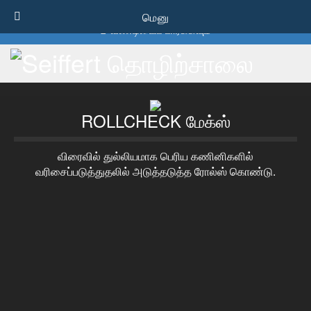
1-800-856-0129
மெனு
வண்டியைப் பார்க்கவும்
ROLLCHECK மேக்ஸ்
விரைவில் துல்லியமாக பெரிய கணினிகளில்
வரிசைப்படுத்துதலில் அடுத்தடுத்த ரோல்ஸ் கொண்டு.