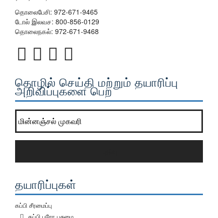
தொலைபேசி:
972-671-9465
டோல் இலவச:
800-856-0129
தொலைநகல்: 972-671-9468
தொழில் செய்தி மற்றும் தயாரிப்பு
அறிவிப்புகளை பெற
எங்கள் செய்திமடல் பட்டியலில் சேர?
*
பதிவு
தயாரிப்புகள்
கப்பி சீரமைப்பு
கப்பி புரோ பசுமை