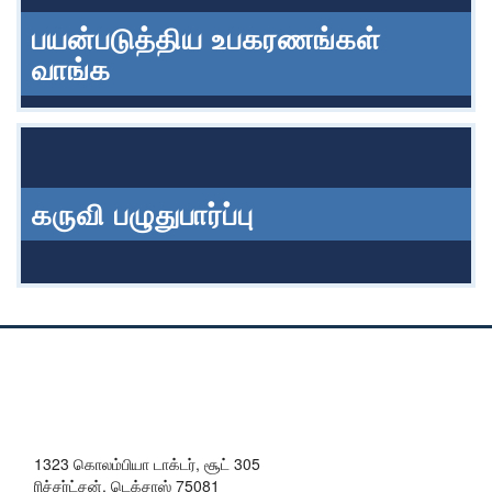
பயன்படுத்திய உபகரணங்கள்
வாங்க
கருவி பழுதுபார்ப்பு
1323 கொலம்பியா டாக்டர், சூட் 305
ரிச்சர்ட்சன், டெக்சாஸ் 75081