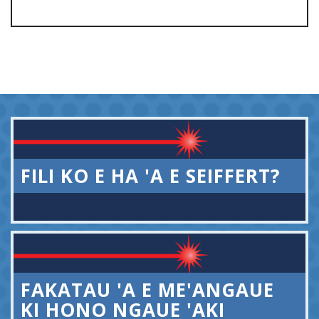
FILI KO E HA 'A E SEIFFERT?
FAKATAU 'A E ME'ANGAUE
KI HONO NGAUE 'AKI