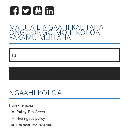
MA'U 'A E NGAAHI KAUTAHA
ONGOONGO MO E KOLOA
FAKAMUIMUITAHA
Kau ki he'etau lisi ongoongo?
*
TOTONGI
NGAAHI KOLOA
Pulley fenapasi
Pulley Pro Green
Hoa ngaue pulley
Taliui faitatau mo fenapasi