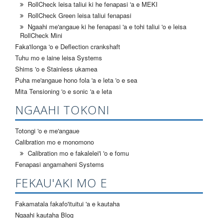
RollCheck leisa taliui ki he fenapasi 'a e MEKI
RollCheck Green leisa taliui fenapasi
Ngaahi me'angaue ki he fenapasi 'a e tohi taliui 'o e leisa
RollCheck Mini
Faka'ilonga 'o e Deflection crankshaft
Tuhu mo e laine leisa Systems
Shims 'o e Stainless ukamea
Puha me'angaue hono fola 'a e leta 'o e sea
Mita Tensioning 'o e sonic 'a e leta
NGAAHI TOKONI
Totongi 'o e me'angaue
Calibration mo e monomono
Calibration mo e fakalelei'i 'o e fomu
Fenapasi angamaheni Systems
FEKAU'AKI MO E
Fakamatala fakafo'ituitui 'a e kautaha
Ngaahi kautaha Blog