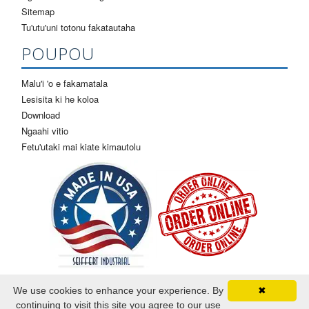
Sitemap
Tu'utu'uni totonu fakatautaha
POUPOU
Malu'i 'o e fakamatala
Lesisita ki he koloa
Download
Ngaahi vitio
Fetu'utaki mai kiate kimautolu
We use cookies to enhance your experience. By
✖
continuing to visit this site you agree to our use
©2026 Seiffert Industrial. Ma'u 'a e totonu fakalao kotoa pe.