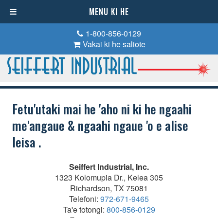
MENU KI HE
1-800-856-0129
Vakai ki he saliote
Fetu'utaki mai he 'aho ni ki he ngaahi
me'angaue & ngaahi ngaue 'o e alise
leisa .
Seiffert Industrial, Inc.
1323 Kolomupia Dr., Kelea 305
Richardson, TX 75081
Telefoni:
972-671-9465
Ta'e totongi:
800-856-0129