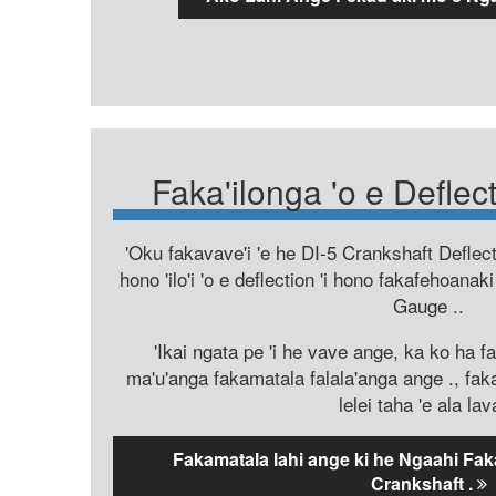
Faka'ilonga 'o e Deflec
'Oku fakavave'i 'e he DI-5 Crankshaft Deflect
hono 'ilo'i 'o e deflection 'i hono fakafehoanak
Gauge ..
'Ikai ngata pe 'i he vave ange, ka ko ha f
ma'u'anga fakamatala falala'anga ange ., faka
lelei taha 'e ala lav
Fakamatala lahi ange ki he Ngaahi Faka
Crankshaft .