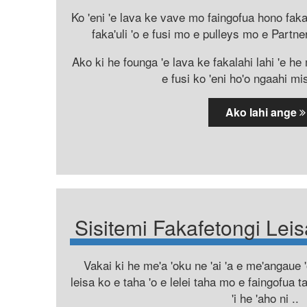
Ko 'eni 'e lava ke vave mo faingofua hono fakaf
faka'uli 'o e fusi mo e pulleys mo e Partne
Ako ki he founga 'e lava ke fakalahi lahi 'e he 
e fusi ko 'eni ho'o ngaahi mis
Ako lahi ange
Sisitemi Fakafetongi Lei
Vakai ki he me'a 'oku ne 'ai 'a e me'angaue 'o
leisa ko e taha 'o e lelei taha mo e faingofua t
'i he 'aho ni ..