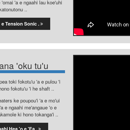
 'omai 'a e ngaahi lau koe'uhi
akatonutonu ..
'o e Tension Sonic .
ana 'oku tu'u
ea toki fokotu'u 'a e pulou 'i
ono fokotu'u 'i he shaft ..
aters ke poupou'i 'a e mo'ui
ge 'a e ngaahi me'angaue 'o e
kamole ki hono tokanga'i ..
hi Hea 'o e 'Ea .