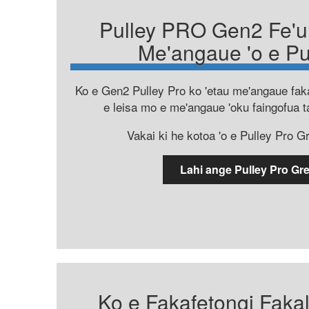
Pulley PRO Gen2 Fe'u
Me'angaue 'o e Pu
Ko e Gen2 Pulley Pro ko 'etau me'angaue fak
e leisa mo e me'angaue 'oku faingofua ta
Vakai ki he kotoa 'o e Pulley Pro Gre
Lahi ange Pulley Pro Gr
Ko e Fakafetongi Faka