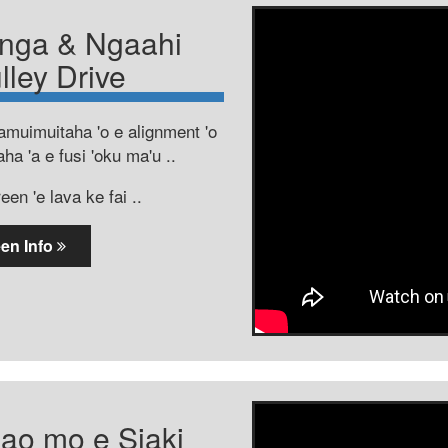
nga & Ngaahi
lley Drive
amuimuitaha 'o e alignment 'o
ha 'a e fusi 'oku ma'u ..
en 'e lava ke fai ..
een Info
lao mo e Siaki