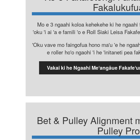
Fakalukufu
Mo e 3 ngaahi koloa kehekehe ki he ngaahi f
'oku 'i ai 'a e famili 'o e Roll Siaki Leisa Faka
'Oku vave mo faingofua hono ma'u 'e he ngaahi 
e roller ho'o ngaohi 'i he 'initaneti pea 
Vakai ki he Ngaahi Meʻangāue Fakafeʻun
Bet & Pulley Alignment 
Pulley Pro