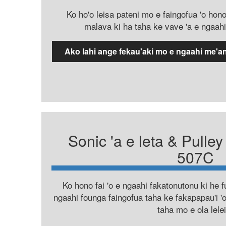
Ko ho'o leisa pateni mo e faingofua 'o hono
malava ki ha taha ke vave 'a e ngaahi 
Ako lahi ange fekau'aki mo e ngaahi me'ang
Sonic 'a e leta & Pulle
507C
Ko hono fai 'o e ngaahi fakatonutonu ki he fus
ngaahi founga faingofua taha ke fakapapau'i 'o
taha mo e ola lelei