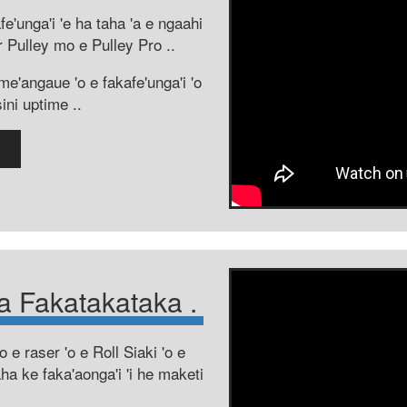
e'unga'i 'e ha taha 'a e ngaahi
r Pulley mo e Pulley Pro ..
me'angaue 'o e fakafe'unga'i 'o
ini uptime ..
sa Fakatakataka .
 e raser 'o e Roll Siaki 'o e
aha ke faka'aonga'i 'i he maketi