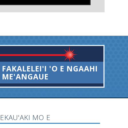
FAKALELEI'I 'O E NGAAHI
ME'ANGAUE
FEKAU'AKI MO E