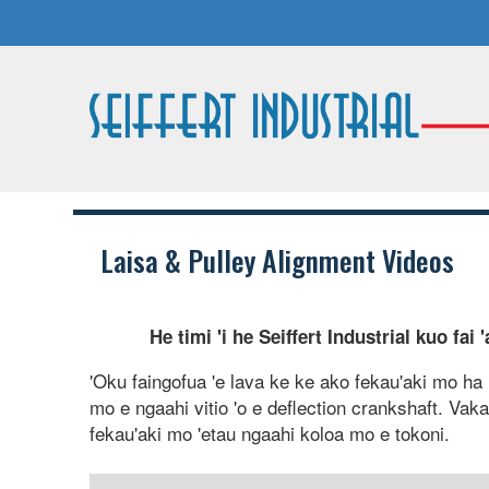
Laisa & Pulley Alignment Videos
He timi 'i he Seiffert Industrial kuo fai
'Oku faingofua 'e lava ke ke ako fekau'aki mo ha ni'
mo e ngaahi vitio 'o e deflection crankshaft. Vakai
fekau'aki mo 'etau ngaahi koloa mo e tokoni.