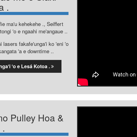
a .
ie ma'u kehekehe ., Seiffert
fetongi 'o e ngaahi me'angaue ..
lasers fakafe'unga'i ko 'eni 'o
fakangata 'a e downtime ..
gaʻi ʻo e Lesá Kotoa .
mo Pulley Hoa &
 .