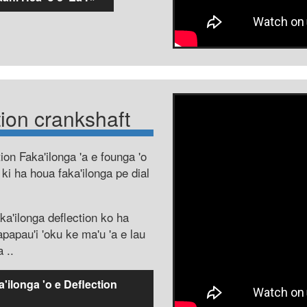
tion crankshaft
ion Faka'ilonga 'a e founga 'o
i ki ha houa faka'ilonga pe dial
aka'ilonga deflection ko ha
papau'i 'oku ke ma'u 'a e lau
a ..
'ilonga 'o e Deflection