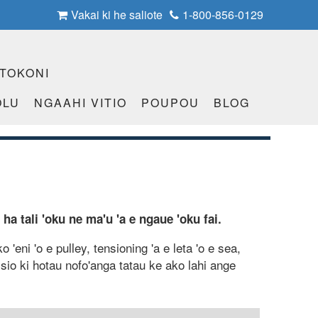
Vakai ki he saliote
1-800-856-0129
 TOKONI
OLU
NGAAHI VITIO
POUPOU
BLOG
 ha tali 'oku ne ma'u 'a e ngaue 'oku fai.
 'eni 'o e pulley, tensioning 'a e leta 'o e sea,
a sio ki hotau nofo'anga tatau ke ako lahi ange