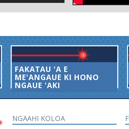
FAKATAU 'A E
ME'ANGAUE KI HONO
NGAUE 'AKI
NGAAHI KOLOA