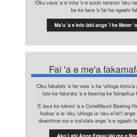
'Oku vave 'a e mita 'o e sonic tension 'oku ne
ke ke lava 'o fai ha ngaahi f
Ma'u 'a e Info lahi ange 'i he Meter 
Fai 'a e me'a fakamaf
'Oku fakalahi 'e he vela 'o ha 'uhinga kimu'a p
loto ke faka'ata 'a e bearing ke faingofua h
'E lava ke tokoni 'a e ConeMaunt Beating He
fuoloa 'a ia 'oku 'uhinga ia 'oku si'isi'i an
downtime mo e ma'ulalo ange 'a e ngaahi fa
Ako Lahi Ange Fekau'aki mo e Ngaa