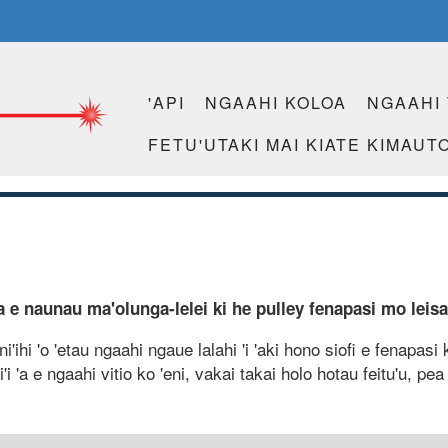
'API
NGAAHI KOLOA
NGAAHI
FETU'UTAKI MAI KIATE KIMAUT
 'a e naunau ma'olunga-lelei ki he pulley fenapasi mo leisa
ihi 'o 'etau ngaahi ngaue lalahi 'i 'aki hono siofi e fenapasi ko
'i 'a e ngaahi vitio ko 'eni, vakai takai holo hotau feitu'u, pe