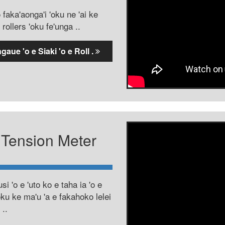
 faka'aonga'i 'oku ne 'ai ke
rollers 'oku fe'unga ..
aue 'o e Siaki 'o e Roll .
y Tension Meter
i 'o e 'uto ko e taha ia 'o e
ku ke ma'u 'a e fakahoko lelei
 ..