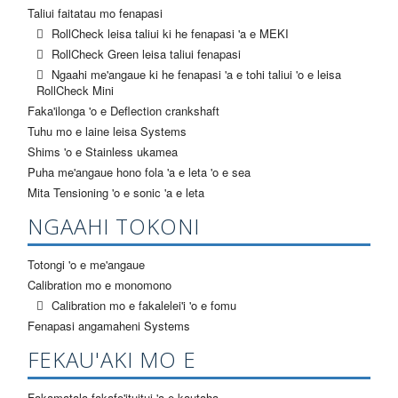
Taliui faitatau mo fenapasi
RollCheck leisa taliui ki he fenapasi 'a e MEKI
RollCheck Green leisa taliui fenapasi
Ngaahi me'angaue ki he fenapasi 'a e tohi taliui 'o e leisa
RollCheck Mini
Faka'ilonga 'o e Deflection crankshaft
Tuhu mo e laine leisa Systems
Shims 'o e Stainless ukamea
Puha me'angaue hono fola 'a e leta 'o e sea
Mita Tensioning 'o e sonic 'a e leta
NGAAHI TOKONI
Totongi 'o e me'angaue
Calibration mo e monomono
Calibration mo e fakalelei'i 'o e fomu
Fenapasi angamaheni Systems
FEKAU'AKI MO E
Fakamatala fakafo'ituitui 'a e kautaha