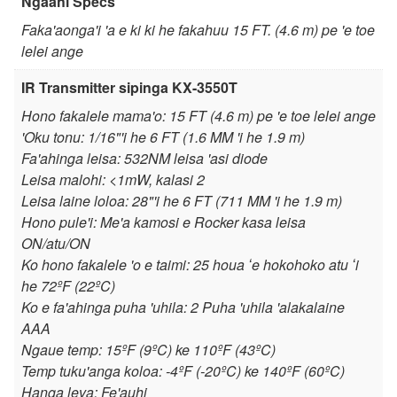
Ngaahi Specs
Faka'aonga'i 'a e ki ki he fakahuu 15 FT. (4.6 m) pe 'e toe
lelei ange
IR Transmitter sipinga KX-3550T
Hono fakalele mama'o: 15 FT (4.6 m) pe 'e toe lelei ange
'Oku tonu: 1/16"'i he 6 FT (1.6 MM 'i he 1.9 m)
Fa'ahinga leisa: 532NM leisa 'asi diode
Leisa malohi: <1mW, kalasi 2
Leisa laine loloa: 28"'i he 6 FT (711 MM 'i he 1.9 m)
Hono pule'i: Me'a kamosi e Rocker kasa leisa
ON/atu/ON
Ko hono fakalele 'o e taimi: 25 houa ʻe hokohoko atu ʻi
he 72ºF (22ºC)
Ko e fa'ahinga puha 'uhila: 2 Puha 'uhila 'alakalaine
AAA
Ngaue temp: 15ºF (9ºC) ke 110ºF (43ºC)
Temp tuku'anga koloa: -4ºF (-20ºC) ke 140ºF (60ºC)
Hanga leva: Fe'auhi