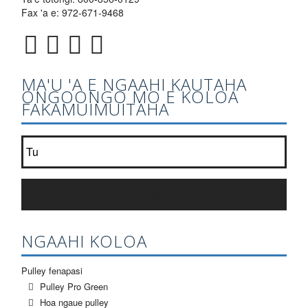
Fax 'a e: 972-671-9468
MA'U 'A E NGAAHI KAUTAHA
ONGOONGO MO E KOLOA
FAKAMUIMUITAHA
Kau ki he'etau lisi ongoongo?
*
TOTONGI
NGAAHI KOLOA
Pulley fenapasi
Pulley Pro Green
Hoa ngaue pulley