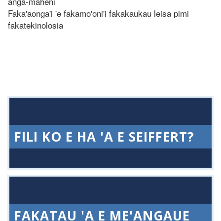
anga-maheni
Faka'aonga'i 'e fakamo'oni'i fakakaukau leisa pimi
fakatekinolosia
FILI KO E HA 'A E SEIFFERT?
FAKATAU 'A E ME'ANGAUE