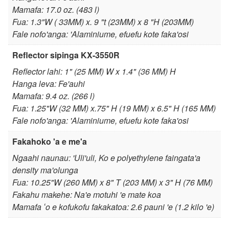
Mamafa: 17.0 oz. (483 l)
Fua: 1.3"W ( 33MM) x. 9 "t (23MM) x 8 "H (203MM)
Fale nofo'anga: 'Alaminiume, efuefu kote faka'osi
Reflector sipinga KX-3550R
Reflector lahi: 1" (25 MM) W x 1.4" (36 MM) H
Hanga leva: Fe'auhi
Mamafa: 9.4 oz. (266 l)
Fua: 1.25"W (32 MM) x.75" H (19 MM) x 6.5" H (165 MM)
Fale nofo'anga: 'Alaminiume, efuefu kote faka'osi
Fakahoko 'a e me'a
Ngaahi naunau: 'Uli'uli, Ko e polyethylene faingata'a
density ma'olunga
Fua: 10.25"W (260 MM) x 8" T (203 MM) x 3" H (76 MM)
Fakahu makehe: Na'e motuhi 'e mate koa
Mamafa ʻo e kofukofu fakakatoa: 2.6 pauni 'e (1.2 kilo 'e)