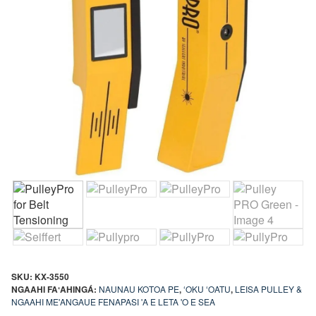
SKU:
KX-3550
NGAAHI FAʻAHINGÁ:
NAUNAU KOTOA PE
,
ʻOKU ʻOATU
,
LEISA PULLEY &
NGAAHI ME'ANGAUE FENAPASI 'A E LETA 'O E SEA