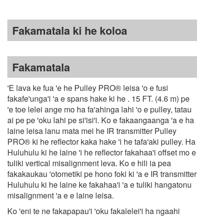
Fakamatala ki he koloa
Fakamatala
'E lava ke fua 'e he Pulley PRO® leisa 'o e fusi
fakafe'unga'i 'a e spans hake ki he . 15 FT. (4.6 m) pe
'e toe lelei ange mo ha fa'ahinga lahi 'o e pulley, tatau
ai pe pe 'oku lahi pe si'isi'i. Ko e fakaangaanga 'a e ha
laine leisa lanu mata mei he IR transmitter Pulley
PRO® ki he reflector kaka hake 'i he tafa'aki pulley. Ha
Huluhulu ki he laine 'i he reflector fakahaa'i offset mo e
tuliki vertical misalignment leva. Ko e hili ia pea
fakakaukau 'otometiki pe hono foki ki 'a e IR transmitter
Huluhulu ki he laine ke fakahaa'i 'a e tuliki hangatonu
misalignment 'a e e laine leisa.
Ko 'eni te ne fakapapau'i 'oku fakalelei'i ha ngaahi