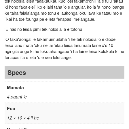
tekinolosia leisa fakakaukau kuo 'osi fakamo'oni'i 'a e fu'u 'akau
ki hono fakalelei'i ko e lahi taha 'o e angular, ko ia 'a hono 'oange
ke taha falala'anga mo tonu e laukonga 'oku lava ke tatau mo e
'ikai ha toe founga pe e leta fenapasi me'angaue.
'E hasino leisa pimi tekinolosia 'a e totonu
'O faka'aonga'i e fakamuimuitaha 'i he tekinolosia 'o e diode
leisa lanu mata 'oku ne 'ai 'etau leisa lanumata laine x's 10
ngingila ange ki he tokotaha ngaue 'i ha laine leisa kulokula ki he
fenapasi 'a e leta 'o e sea lelei ange.
Specs
Mamafa
4 pauni 'e
Fua
12 × 10 × 4 'i he