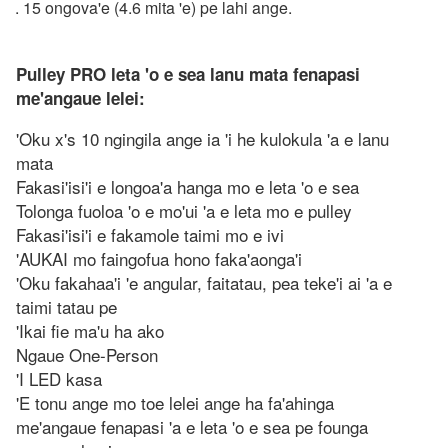
. 15 ongova'e (4.6 mita 'e) pe lahi ange.
Pulley PRO leta 'o e sea lanu mata fenapasi
me'angaue lelei:
'Oku x's 10 ngingila ange ia 'i he kulokula 'a e lanu
mata
Fakasi'isi'i e longoa'a hanga mo e leta 'o e sea
Tolonga fuoloa 'o e mo'ui 'a e leta mo e pulley
Fakasi'isi'i e fakamole taimi mo e ivi
'AUKAI mo faingofua hono faka'aonga'i
'Oku fakahaa'i 'e angular, faitatau, pea teke'i ai 'a e
taimi tatau pe
'Ikai fie ma'u ha ako
Ngaue One-Person
'I LED kasa
'E tonu ange mo toe lelei ange ha fa'ahinga
me'angaue fenapasi 'a e leta 'o e sea pe founga