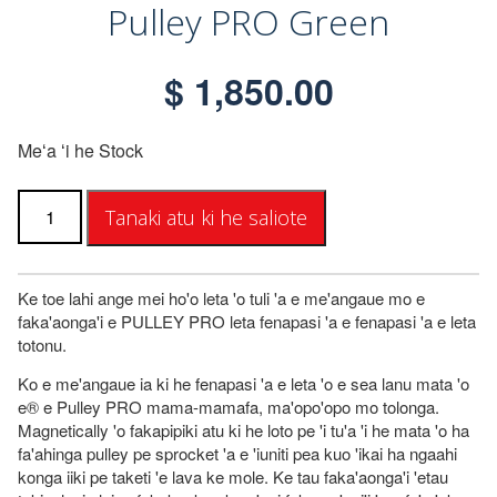
Pulley PRO Green
$
1,850.00
Meʻa ʻi he Stock
Pulley
Tanaki atu ki he saliote
PRO
lahi
Ke toe lahi ange mei ho'o leta 'o tuli 'a e me'angaue mo e
faka'aonga'i e PULLEY PRO leta fenapasi 'a e fenapasi 'a e leta
totonu.
Ko e me'angaue ia ki he fenapasi 'a e leta 'o e sea lanu mata 'o
e® e Pulley PRO mama-mamafa, ma'opo'opo mo tolonga.
Magnetically 'o fakapipiki atu ki he loto pe 'i tu'a 'i he mata 'o ha
fa'ahinga pulley pe sprocket 'a e 'iuniti pea kuo 'ikai ha ngaahi
konga iiki pe taketi 'e lava ke mole. Ke tau faka'aonga'i 'etau