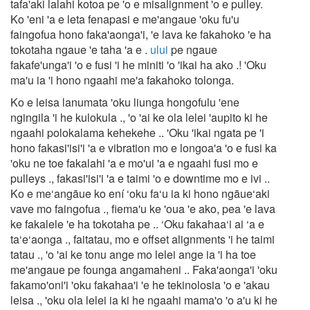
tafa'aki lalahi kotoa pe 'o e misalignment 'o e pulley.
Ko 'eni 'a e leta fenapasi e me'angaue 'oku fu'u
faingofua hono faka'aonga'i, 'e lava ke fakahoko 'e ha
tokotaha ngaue 'e taha 'a e .
ului
pe ngaue
fakafe'unga'i 'o e fusi 'i he miniti 'o 'ikai ha ako .! 'Oku
ma'u ia 'i hono ngaahi me'a fakahoko tolonga.
Ko e leisa lanumata 'oku liunga hongofulu 'ene
ngingila 'i he kulokula ., 'o 'ai ke ola lelei 'aupito ki he
ngaahi polokalama kehekehe .. 'Oku 'ikai ngata pe 'i
hono fakasi'isi'i 'a e vibration mo e longoa'a 'o e fusi ka
'oku ne toe fakalahi 'a e mo'ui 'a e ngaahi fusi mo e
pulleys ., fakasi'isi'i 'a e taimi 'o e downtime mo e ivi ..
Ko e me‘angāue ko ení ‘oku fa‘u ia ki hono ngāue‘aki
vave mo faingofua ., fiema'u ke 'oua 'e ako, pea 'e lava
ke fakalele 'e ha tokotaha pe .. ‘Oku fakahaa‘i ai ‘a e
ta‘e‘aonga ., faitatau, mo e offset alignments 'i he taimi
tatau ., 'o 'ai ke tonu ange mo lelei ange ia 'i ha toe
me'angaue pe founga angamaheni .. Faka'aonga'i 'oku
fakamo'oni'i 'oku fakahaa'i 'e he tekinolosia 'o e 'akau
leisa ., 'oku ola lelei ia ki he ngaahi mama'o 'o a'u ki he