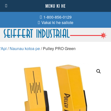
MENU KI HE
1-800-856-0129
Vakai ki he saliote
'Api
/
Naunau kotoa pe
/ Pulley PRO Green