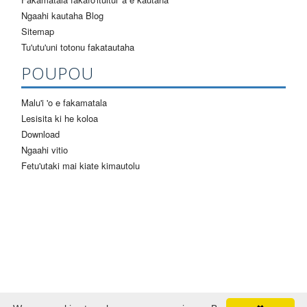
Ngaahi kautaha Blog
Sitemap
Tu'utu'uni totonu fakatautaha
POUPOU
Malu'i 'o e fakamatala
Lesisita ki he koloa
Download
Ngaahi vitio
Fetu'utaki mai kiate kimautolu