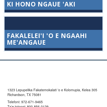
KI HONO NGAUE 'AKI
FAKALELEI'I 'O E NGAAHI
ME'ANGAUE
1323 Lepupelika Fakatemokalati 'o e Kolomupia, Kelea 305
Richardson, TX 75081
Telefoni:
972-671-9465
Ta'e totongi:
800-856-0129