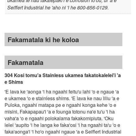
ukamea te nau fakafepaki'i e corrosion fo'ou, ui 'a e
1
Seiffert Industrial he 'aho ni 'i he 800-856-0129.
,
6
Fakamatala ki he koloa
2
1
Fakamatala
.
304 Kosi tomu'a Stainless ukamea fakatokalelei'i 'a
e Shims
7
'E lava ke 'aonga 'i ha ngaahi feitu'u lahi 'o e ngaue 'a
e ukamea 'o e stainless shims. 'E lava ke nau liliu 'a e
5
Puloka, ngaahi matapa pe e ngaahi konga kehe 'o e
misini, Fakapapau'i 'a e founga totonu na'e tu'u 'i ha
vaha'a 'o e ngaahi polokalama fakakomipiuta. 'Oku
lelei 'aupito 'i he langa ke faka'osi 'i ha ngaahi ta'u 'o e
faka'aonga'i 'i ho'o ngaahi ngaue 'a e Seiffert Industrial