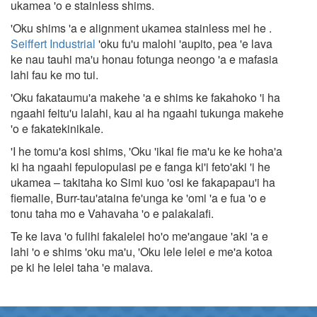
ukamea 'o e stainless shims.
'Oku shims 'a e alignment ukamea stainless mei he .
Seiffert Industrial
'oku fu'u malohi 'aupito, pea 'e lava
ke nau tauhi ma'u honau fotunga neongo 'a e mafasia
lahi fau ke mo tui.
'Oku fakataumu'a makehe 'a e shims ke fakahoko 'i ha
ngaahi feitu'u lalahi, kau ai ha ngaahi tukunga makehe
'o e fakatekinikale.
'I he tomu'a kosi shims, 'Oku 'ikai fie ma'u ke ke hoha'a
ki ha ngaahi fepulopulasi pe e fanga ki'i feto'aki 'i he
ukamea – takitaha ko Simi kuo 'osi ke fakapapau'i ha
fiemalie, Burr-tau'ataina fe'unga ke 'omi 'a e fua 'o e
tonu taha mo e Vahavaha 'o e palakalafi.
Te ke lava 'o fulihi fakalelei ho'o me'angaue 'aki 'a e
lahi 'o e shims 'oku ma'u, 'Oku lele lelei e me'a kotoa
pe ki he lelei taha 'e malava.