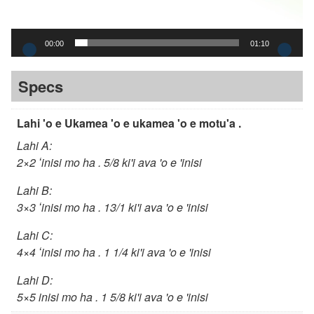
1
3
00:00
01:10
.
Specs
4
Lahi 'o e Ukamea 'o e ukamea 'o e motu'a .
0
Lahi A:
2×2 ʻinisi mo ha . 5/8 ki'i ava 'o e 'inisi
'
Lahi B:
o
3×3 ʻinisi mo ha . 13/1 ki'i ava 'o e 'inisi
f
Lahi C:
4×4 ʻinisi mo ha . 1 1/4 ki'i ava 'o e 'inisi
a
Lahi D:
k
5×5 inisi mo ha . 1 5/8 ki'i ava 'o e 'inisi