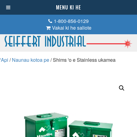
MENU KI HE
1-800-856-0129
Vakai ki he saliote
'Api
/
Naunau kotoa pe
/ Shims 'o e Stainless ukamea