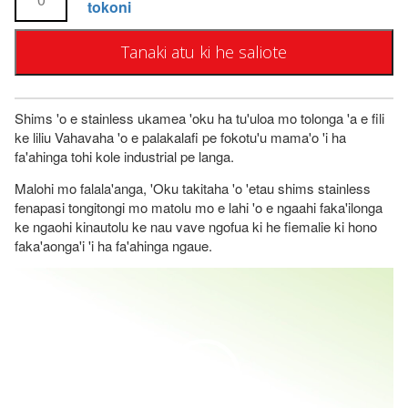
Ko
mo
tokoni
'o
o
1/4"
Kit
e
e
e
ke
Tauhi
lahi
1
Kit
Tanaki atu ki he saliote
t
-
'o
5/8"
'o
Ko
e
ke
e
o
e
Kit
-
Ngaue
lahi
Shims 'o e stainless ukamea 'oku ha tu'uloa mo tolonga 'a e fili
'o
Ko
n
'o
ke liliu Vahavaha 'o e palakalafi pe fokotu'u mama'o 'i ha
e
e
e
fa'ahinga tohi kole industrial pe langa.
Ngaue
lahi
Kit
g
'o
Malohi mo falala'anga, 'Oku takitaha 'o 'etau shims stainless
'o
e
fenapasi tongitongi mo matolu mo e lahi 'o e ngaahi faka'ilonga
e
i
Kit
ke ngaohi kinautolu ke nau vave ngofua ki he fiemalie ki hono
Ngaue
faka'aonga'i 'i ha fa'ahinga ngaue.
'o
:
e
Video
Ngaue
Player
$
1