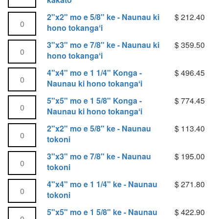
ʻo
1/4"
'
Lahi
e
e
ke
2
"x2
"
2"x2" mo e 5/8" ke - Naunau ki
$
212.40
kakato
1
Kit
-
o
mo
hono tokangaʻi
ʻo
5/8"
Lahi
e
e
ke
3
"x3
"
3"x3" mo e 7/8" ke - Naunau ki
$
359.50
kakato
5/8"
e
Kit
-
mo
hono tokangaʻi
ʻo
ke
Lahi
e
e
-
n
4
"x4
"
4"x4" mo e 1 1/4" Konga -
$
496.45
kakato
7/8"
Kit
Ko
mo
Naunau ki hono tokangaʻi
ʻo
ke
e
g
e
e
-
5
"x5
"
5"x5" mo e 1 5/8" Konga -
$
774.45
lahi
1
Kit
Ko
mo
Naunau ki hono tokangaʻi
'o
a
1/4"
e
e
e
Konga
2
"x2
"
2"x2" mo e 5/8" ke - Naunau
$
113.40
lahi
1
Kit
-
a
mo
tokoni
'o
5/8"
Tauhi
Ko
e
e
Konga
3
"x3
"
3"x3" mo e 7/8" ke - Naunau
$
195.00
e
h
5/8"
Kit
-
mo
tokoni
lahi
ke
Tauhi
Ko
e
'o
i
-
4
"x4
"
4"x4" mo e 1 1/4" ke - Naunau
$
271.80
e
7/8"
e
Ko
mo
tokoni
lahi
ke
Kit
t
e
e
'o
-
5
"x5
"
Tauhi
5"x5" mo e 1 5/8" ke - Naunau
$
422.90
lahi
1
e