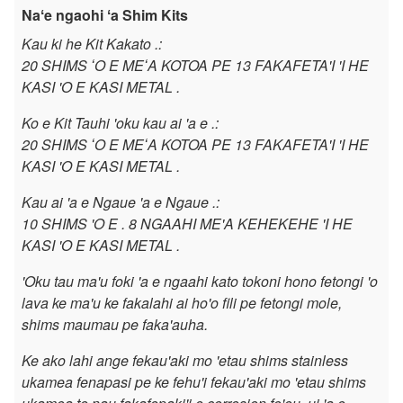
a
Naʻe ngaohi ʻa Shim Kits
Kau ki he Kit Kakato .:
f
20 SHIMS ʻO E MEʻA KOTOA PE 13 FAKAFETA'I 'I HE
KASI 'O E KASI METAL .
o
Ko e Kit Tauhi 'oku kau ai 'a e .:
u
20 SHIMS ʻO E MEʻA KOTOA PE 13 FAKAFETA'I 'I HE
KASI 'O E KASI METAL .
'
Kau ai 'a e Ngaue 'a e Ngaue .:
i
10 SHIMS 'O E . 8 NGAAHI ME'A KEHEKEHE 'I HE
KASI 'O E KASI METAL .
h
'Oku tau ma'u foki 'a e ngaahi kato tokoni hono fetongi 'o
e
lava ke ma'u ke fakalahi ai ho'o fili pe fetongi mole,
shims maumau pe faka'auha.
$
Ke ako lahi ange fekau'aki mo 'etau shims stainless
ukamea fenapasi pe ke fehu'i fekau'aki mo 'etau shims