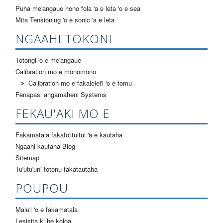
Puha me'angaue hono fola 'a e leta 'o e sea
Mita Tensioning 'o e sonic 'a e leta
NGAAHI TOKONI
Totongi 'o e me'angaue
Calibration mo e monomono
Calibration mo e fakalelei'i 'o e fomu
Fenapasi angamaheni Systems
FEKAU'AKI MO E
Fakamatala fakafo'ituitui 'a e kautaha
Ngaahi kautaha Blog
Sitemap
Tu'utu'uni totonu fakatautaha
POUPOU
Malu'i 'o e fakamatala
Lesisita ki he koloa