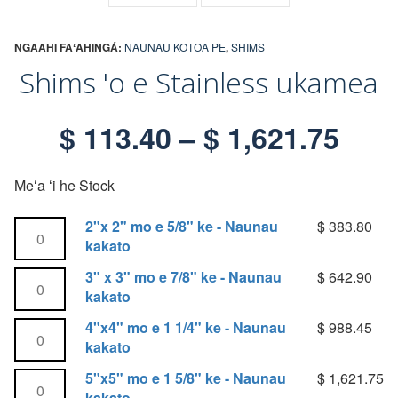
NGAAHI FAʻAHINGÁ:
NAUNAU KOTOA PE
,
SHIMS
Shims 'o e Stainless ukamea
t
$
113.40
–
$
1,621.75
o
Meʻa ʻi he Stock
t
2
"x
2"x 2" mo e 5/8" ke - Naunau
$
383.80
2
"
kakato
o
mo
3"
3" x 3" mo e 7/8" ke - Naunau
$
642.90
e
n
3"
kakato
5/8"
mo
ke
4
"x4
"
g
4"x4" mo e 1 1/4" ke - Naunau
$
988.45
e
-
mo
kakato
7/8"
Lahi
e
i
ke
5
"x5
"
5"x5" mo e 1 5/8" ke - Naunau
$
1,621.75
kakato
1
-
mo
kakato