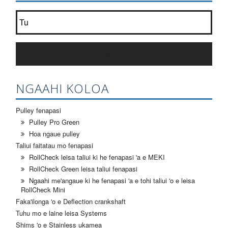
Kau ki he'etau lisi ongoongo?
*
TOTONGI
NGAAHI KOLOA
Pulley fenapasi
Pulley Pro Green
Hoa ngaue pulley
Taliui faitatau mo fenapasi
RollCheck leisa taliui ki he fenapasi 'a e MEKI
RollCheck Green leisa taliui fenapasi
Ngaahi me'angaue ki he fenapasi 'a e tohi taliui 'o e leisa
RollCheck Mini
Faka'ilonga 'o e Deflection crankshaft
Tuhu mo e laine leisa Systems
Shims 'o e Stainless ukamea