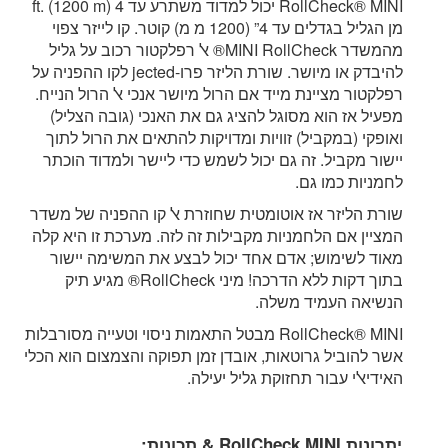
RollCheck® MINI יכול למדוד משתרע עד 4 ft. (1200 m)
מן הגליל בגדלים עד 4” (1200 מ מ) קוטר. קו לייזר צפוי
מהמשדר MINI RollCheck® אל רפלקטור רכוב על גליל
להיבדק או מיושר. שורת הליזר פרו-jected לקו ההפניה על
רפלקטור מציינת מייד אם הרול מיושר אנכי אל הרול הנייח.
מפעיל אז הוא מסוגל להציג גם את האנכי (גובה הצליל)
ואופקי (במקביל) זוויות ומדויקות להתאים את הרול לתוך
יישור מקביל. זה גם יכול לשמש כדי ליישר ולמדוד הוכתר
לחמניות כמו גם.
שורת הליזר אז אוטומטית שחוזרת אל קו ההפניה של משדר
המציין אם הלחמניות מקבילות זה לזה. מערכת זו היא קלה
מאוד לשימוש; אדם אחד יכול לבצע את המשימה יישור
בתוך דקות ללא הדרכה! מיני RollCheck® מגיע תיק
הנשיאה העמיד משלה.
RollCheck® MINI מבטל התאמות ניסוי וטעייה מסורבלות
אשר להוביל גרוטאות, אובדן זמן תפוקה והצמצום הוא הכלי
האידיאלי עבור תחזוקת גליל יעילה.
יתרונות RollCheck MINI & תכונות: