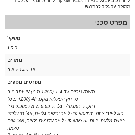
ממוקם על גליל להתרגש.
מפרט טכני
מִשׁקָל
9 ק ג
ממדים
16 × 14 × 6 ב
מפרטים נוספים
משמש יריות עד 4 ft. (1200 מ מ) או יותר טוב
מרחק הפעלה: מקס. 4ft (1200 מ מ)
דיוק: < 0.001"/ רגל. (< 0.03 מ"מ / 0.305 מ ')
סוג לייזר: 2 זה. 532nm קווי לייזר ירוקים גלויים, 45˚ סוג לייזר
בזווית מלאה: 2 זה. 635nm קווי לייזר אדומים גלויים, 45˚ זווית
מלאה
כוח לייזר: < 1mW, מעמד 2