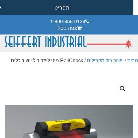
תפריט
1-800-856-0129
צפה בסל
ית
/
יישור רול מקבילים
/ RollCheck מיני לייזר רול יישור כלים