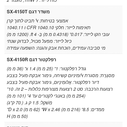
משדר דגם SX-4150T
אמצעי בטיחות: אל תביט לתוך קרן
תאימות לייזר: חלקי CFR 1040.10 ו 1040.11
עובי הקו לייזר: 0.017” (0.4318 מ מ) בְּ- 4 ft. (1200 מ מ)
כיול לייזר: מפעל מכויל, לבדוק שנתי
מי סביבה עמידים, הוכחת אבק והגנה: השפעה עמידה
רפלקטור דגם SX-4150R
גודל רפלקטור: 1” (25 מ מ) x 1.4” (36 מ מ)
מִסגֶרֶת: מסגרת אלומיניום קשיחה, גימור אבקת-מעיל בצבע
דיור רפלקטור: אֲלוּמִינְיוּם, גימור אבקת-מעיל בצבע
רצועות הרכבה: סט 2 רצועות מצורפות כלולות – 2 זה. 10”
(254 מ מ) באנג'י לקטרים ​​עד 4” (101 מ מ)
מִשׁקָל: 1.5 ק ג. (.70 ק"ג)
ממדים: 8.5” (216 מ מ) W x 2.46” (62 מ מ) D x 2.0”
(50 מ מ) H