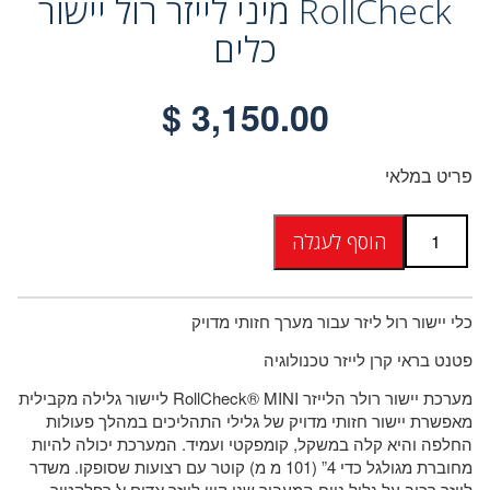
RollCheck מיני לייזר רול יישור
כלים
$
3,150.00
פריט במלאי
RollCheck
הוסף לעגלה
כמות
כלי
יישור
גלילי
כלי יישור רול ליזר עבור מערך חזותי מדויק
לייזר
פטנט בראי קרן לייזר טכנולוגיה
MINI
מערכת יישור רולר הלייזר RollCheck® MINI ליישור גלילה מקבילית
מאפשרת יישור חזותי מדויק של גלילי התהליכים במהלך פעולות
החלפה והיא קלה במשקל, קומפקטי ועמיד. המערכת יכולה להיות
מחוברת מגולגל כדי 4” (101 מ מ) קוטר עם רצועות שסופקו. משדר
לייזר רכוב על גליל נייח המעביר שני קווי לייזר אדום אל רפלקטור