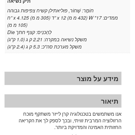
תיק נשיאה
חוֹמֶר: שָׁחוֹר, פוליאתילן קשיח צפיפות גבוהה
ממדים: 17" W (432 מ מ) x 12 ”ד (305 מ מ) x 4.125 ”ח
(105 מ מ)
לְהַכנִיס: קצף חתך Die
משקל נשיאה במקרה: 2.21 ק ג (1.0 ק"ג)
משקל מערכת סה"כ: 5.3 ק ג (2.4 ק"ג)
מידע על מוצר
תיאור
אנו משתמשים בטכנולוגיה קרן לייזר משתקף מוכח
הרזולוציה המרבית זוויתי, ובכך לספק לך את הקריאה
החזותית האמינה והמדויקת ביותר.