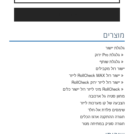
הצטרף כמנוי
מוצרים
גלגלת יישור
גלגלת Pro ירוק
גלגלת שותף
יישור רול מקבילים
יישור רול RollCheck MAX לייזר
יישור רול לייזר ירוק RollCheck
RollCheck מיני לייזר רול יישור כלים
מחוון סטיה גל ארכובה
הצבעה של קו מערכות לייזר
שימסים פלדת אל-חלד
חגורה ההתקנה ארגז הכלים
חגורה סוניק במתיחה מטר