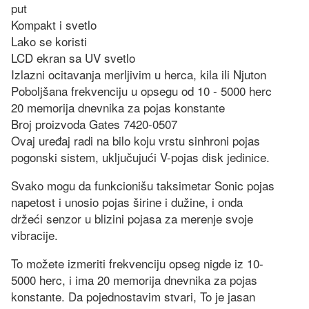
put
Kompakt i svetlo
Lako se koristi
LCD ekran sa UV svetlo
Izlazni ocitavanja merljivim u herca, kila ili Njuton
Poboljšana frekvenciju u opsegu od 10 - 5000 herc
20 memorija dnevnika za pojas konstante
Broj proizvoda Gates 7420-0507
Ovaj uređaj radi na bilo koju vrstu sinhroni pojas
pogonski sistem, uključujući V-pojas disk jedinice.
Svako mogu da funkcionišu taksimetar Sonic pojas
napetost i unosio pojas širine i dužine, i onda
držeći senzor u blizini pojasa za merenje svoje
vibracije.
To možete izmeriti frekvenciju opseg nigde iz 10-
5000 herc, i ima 20 memorija dnevnika za pojas
konstante. Da pojednostavim stvari, To je jasan