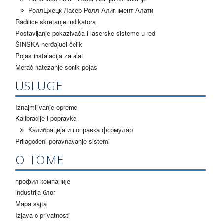
РоллЦхецк Ласер Ролл Алигнмент Алати
Radilice skretanje indikatora
Postavljanje pokazivača i laserske sisteme u red
ŠINSKA nerđajući čelik
Pojas instalacija za alat
Merač natezanje sonik pojas
USLUGE
Iznajmljivanje opreme
Kalibracije i popravke
Калибрација и поправка формулар
Prilagođeni poravnavanje sistemi
О ТОМЕ
профил компаније
industrija блог
Mapa sajta
Izjava o privatnosti