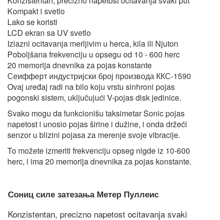
Konzistentan, precizno napetost ocitavanja svaki put
Kompakt i svetlo
Lako se koristi
LCD ekran sa UV svetlo
Izlazni ocitavanja merljivim u herca, kila ili Njuton
Poboljšana frekvenciju u opsegu od 10 - 600 herc
20 memorija dnevnika za pojas konstante
Сеифферт индустријски број производа ККС-1590
Ovaj uređaj radi na bilo koju vrstu sinhroni pojas
pogonski sistem, uključujući V-pojas disk jedinice.
Svako mogu da funkcionišu taksimetar Sonic pojas
napetost i unosio pojas širine i dužine, i onda držeći
senzor u blizini pojasa za merenje svoje vibracije.
To možete izmeriti frekvenciju opseg nigde iz 10-600
herc, i ima 20 memorija dnevnika za pojas konstante.
Сониц силе затезања Метер Пуллеис
Konzistentan, precizno napetost ocitavanja svaki