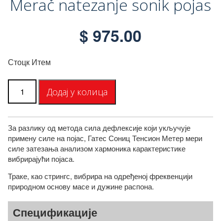
Merač natezanje sonik pojas
$
975.00
Стоцк Итем
Количина
Додај у колица
звучног
мерача
затезања
појаса
За разлику од метода сила дефлексије који укључује
примену силе на појас, Гатес Сониц Тенсион Метер мери
силе затезања анализом хармоника карактеристике
вибрирајући појаса.
Траке, као стрингс, вибрира на одређеној фреквенцији
природном основу масе и дужине распона.
Спецификације