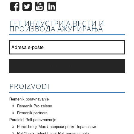
ГЕТ ИНДУСТРИЈА ВЕСТИ И
ПРОИЗВОДА АЖУРИРАЊА
Придружите нашу листу билтен?
*
PRIJAVITE SE
PROIZVODI
Remenik poravnavanje
Remenik Pro zeleno
Remenik partnera
Paralelni Roll poravnavanje
РоллЦхецк Мак Ласерски ролл Поравнање
RollCheck zeleni Laser Roll poravnavanje