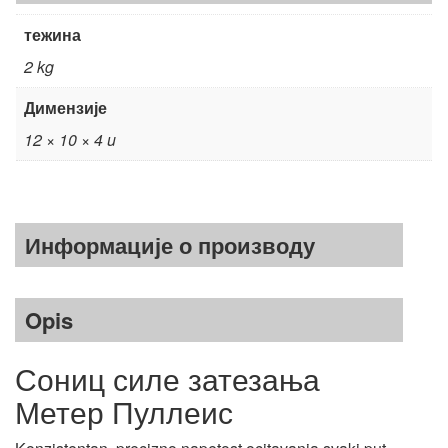
тежина
2 kg
Димензије
12 × 10 × 4 u
Информације о производу
Opis
Сониц силе затезања
Метер Пуллеис