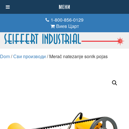
МЕНИ
1-800-856-0129
Виев Царт
Dom
/
Сви производи
/ Merač natezanje sonik pojas