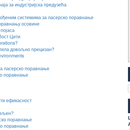
аја за индустријска предузећа
агођеним системима за ласерско поравнање
поравнању осовине
 појаса
Лост Цити
rations
?
ратила довољно прецизан?
Environments
 за ласерско поравнање
ко поравнање
ти ефикасност
ављен?
рско поравнање
ко поравнање