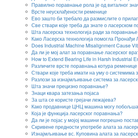
Правилно поравнање рола је од виталног знач
Врсте неусклађености ременице
Ево зашто би требало да размислите о прил
Све ствари које треба да знате о ласерском 
Шта ласерска технологија ради за поравнање
Како Ласерска технологија помогла Пронађи 
Does Industrial Machine Misalignment Cause Vib
Да ли је мој алат за поравнање ласерског в
How to Extend Bearing Life in Harsh Industrial 
Различите врсте поравнања котура ременице
Ствари које треба имати на уму о системима
Разлози за изнајмљивање система за ласерс
Шта значи прецизно поравнање?
Знаци квара затезања појаса
За шта се користе грејачи лежајева?
Како продавнице ЦНЦ машина могу побољша
Која је функција ласерског поравнања?
Да ли је појас у мојој машини погрешно пост
Скривене предности употребе алата за ласе
Изнајмљивање вс. Куповина алата за ласерс