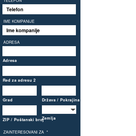
TELEFON
IME KOMPANIJE
ADRESA
Adresa
Red za adresu 2
Grad
Država / Pokrajina / Regiona
Zemlja
ZIP / Poštanski broj
ZAINTERESOVANI ZA
*