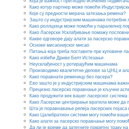
Која је важност претходно исечених подметач
Како котур партнер може помоћи Индустријск
Које су предности мерача затезања ремена?
Зашто су индустријским машинама потребни 
Како роллцхецк може помоћи у паралелној п
Како Ласерски Усклађивање помажу пословни
Какве одговоре дају алати за ласерско пора
Основе мисаонијског мисао
Питања која треба поставити пре куповине л
Како избећи Дриве Белт Истезање
Неусклађеност у ротирајућим машинама
Производимо квалитетне делове за ЦНЦ и ал
Како поравнати ременицу без ласера?
Ево зашто је у индустријским машинама важн
Прецизно ласерско поравнање је кључни аспе
Како продужити век вашег ласерског система
Како Ласерски центрирање вратила може да 
Шта је поравнавање релеја ласерских појаса 
Како Цалибратион системи могу помоћи ваше
Како алати за ласерско поравнање могу помо
Да ли је време да затегнете покретну траку н