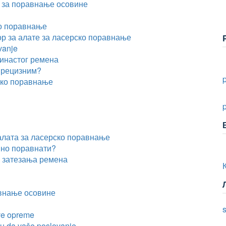
а за поравнање осовине
о поравнање
р за алате за ласерско поравнање
vanje
линастог ремена
прецизним?
ско поравнање
алата за ласерско поравнање
шно поравнати?
а затезања ремена
авнање осовине
s
ove opreme
u da vaše poslovanje