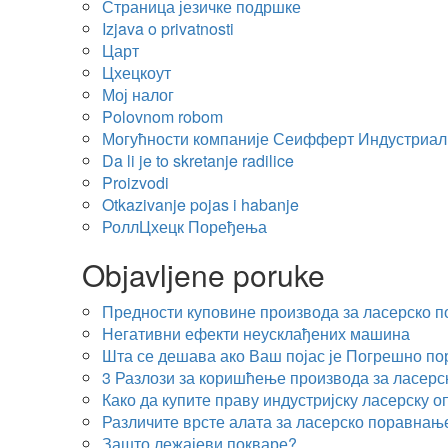
Страница језичке подршке
Izjava o privatnosti
Царт
Цхецкоут
Мој налог
Polovnom robom
Могућности компаније Сеифферт Индустриал
Da li je to skretanje radilice
Proizvodi
Otkazivanje pojas i habanje
РоллЦхецк Поређења
Objavljene poruke
Предности куповине производа за ласерско 
Негативни ефекти неусклађених машина
Шта се дешава ако Ваш појас је Погрешно п
3 Разлози за коришћење производа за ласе
Како да купите праву индустријску ласерску 
Различите врсте алата за ласерско поравнањ
Зашто лежајеви покваре?