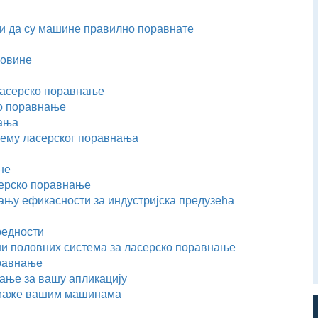
ни да су машине правилно поравнате
совине
 ласерско поравнање
ко поравнање
нања
тему ласерског поравнања
не
серско поравнање
њу ефикасности за индустријска предузећа
редности
ни половних система за ласерско поравнање
оравнање
нање за вашу апликацију
омаже вашим машинама