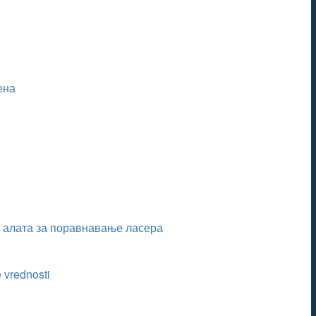
ена
и алата за поравнавање ласера
 vrednosti