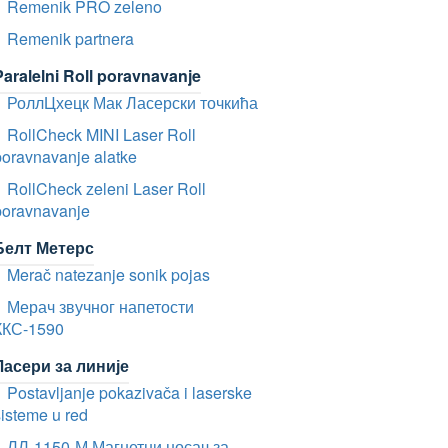
Remenik PRO zeleno
Remenik partnera
Paralelni Roll poravnavanje
РоллЦхецк Мак Ласерски точкића
RollCheck MINI Laser Roll
poravnavanje alatke
RollCheck zeleni Laser Roll
poravnavanje
Белт Метерс
Merač natezanje sonik pojas
Мерач звучног напетости
ККС-1590
Ласери за линије
Postavljanje pokazivača i laserske
isteme u red
ЛЛ-1150-М Магнетни носач за