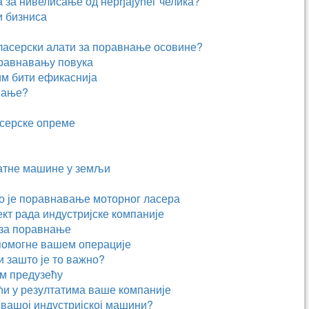
а за нивелисање од нерђајућег челика?
и бизниса
ласерски алати за поравнање осовине?
оравнавању повука
м бити ефикаснија
внање?
асерске опреме
атне машине у земљи
о је поравнавање моторног ласера
кт рада индустријске компаније
 за поравнање
помогне вашем операције
и зашто је то важно?
м предузећу
ћи у резултатима ваше компаније
а вашој индустријској машини?