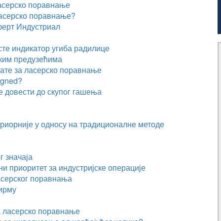
ласерско поравнање
ласерско поравнање?
ферт Индустриал
сте индикатор угиба радилице
ским предузећима
лате за ласерско поравнање
igned
?
 довести до скупог гашења
ериорније у односу на традиционалне методе
г значаја
и приоритет за индустријске операције
асерског поравнања
фирму
а ласерско поравнање