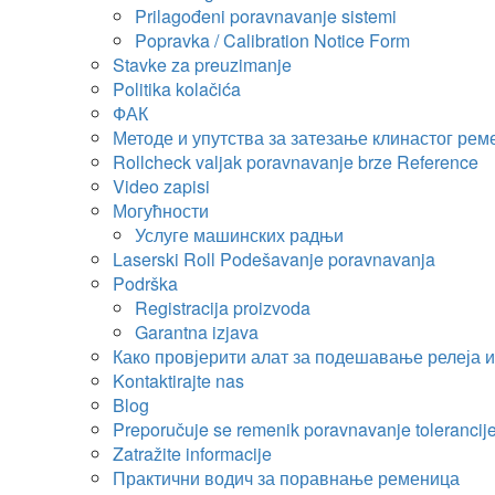
Prilagođeni poravnavanje sistemi
Popravka /
Calibration Notice Form
Stavke za preuzimanje
Politika kolačića
ФАК
Методе и упутства за затезање клинастог рем
Rollcheck valjak poravnavanje brze Reference
Video zapisi
Могућности
Услуге машинских радњи
Laserski Roll Podešavanje poravnavanja
Podrška
Registracija proizvoda
Garantna izjava
Како провјерити алат за подешавање релеја 
Kontaktirajte nas
Blog
Preporučuje se remenik poravnavanje tolerancije
Zatražite informacije
Практични водич за поравнање ременица