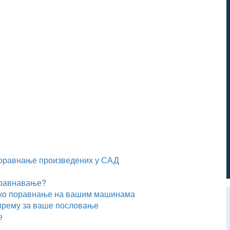
поравнање произведених у САД
оравнавање?
рско поравнање на вашим машинама
опрему за ваше пословање
е