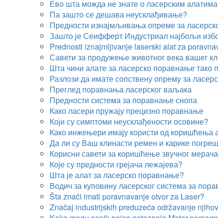
Ево шта можда не знате о ласерским алатим
Па зашто се дешава неусклађивање?
Предности изнајмљивања опреме за ласерск
Зашто је Сеифферт Индустриал најбољи избо
Prednosti iznajmljivanje laserski alat za poravna
Савети за продужење животног века вашег к
Шта чини алате за ласерско поравнање тако 
Разлози да имате сопствену опрему за ласер
Преглед поравнања ласерског ваљака
Предности система за поравнање снопа
Како ласери пружају прецизно поравнање
Који су симптоми неусклађености осовине?
Како инжењери имају користи од коришћења 
Да ли су Ваш клинасти ремен и карике погре
Корисни савети за коришћење звучног мерач
Које су предности грејача лежајева?
Шта је алат за ласерско поравнање?
Водич за куповину ласерског система за пор
Šta znači imati poravnavanje otvor za Laser?
Značaj industrijskih preduzeća održavanje njih
Kako mogu sonik pojas natezanje Meter pomogn