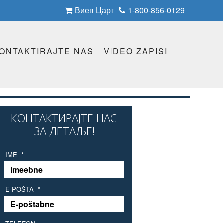
Виев Царт
1-800-856-0129
ONTAKTIRAJTE NAS
VIDEO ZAPISI
КОНТАКТИРАЈТЕ НАС
ЗА ДЕТАЉЕ!
IME
*
E-POŠTA
*