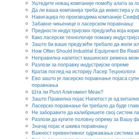
Уштедите новац компаније помоћу алата за 
Да ли ваша компанија треба да инвестира у 
Навигација по производима компаније Сеиф
Забавне чињенице о ласерском поравнању
Предности индустријских предузећа која кори
Како ласерске технологије помажу индустриј
Зашто би ваше предузеће требало да жели а
How Often Should Industrial Equipment Be Real
Неправилна напетост машинског ремена може
Разлози за поправку индустријске опреме
Кратак поглед на историју Ласер Тецхнологи
Ево зашто је ласерско поравнање појаса суп
поравнања
Шта ли Ролл Алигнмент Меан?
Зашто Правилна појас Напетост је од витално
Ласерско поравнање би требало да буде главн
Не заборавите да калибришете свој систем л
Разлози да купите половну опрему за Вашу 
Значај појас и шкива поравнању
Важност превентивног одржавања система з