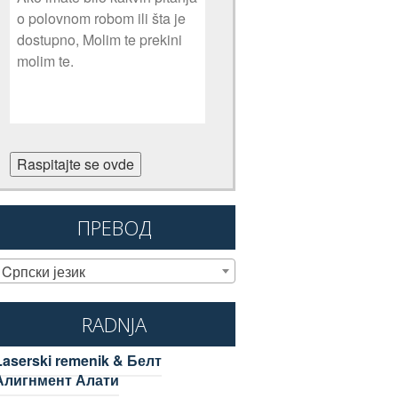
Raspitajte se ovde
ПРЕВОД
Cрпски језик
RADNJA
Laserski remenik & Белт
Алигнмент Алати