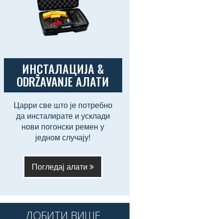
ИНСТАЛАЦИЈА &
ODRŽAVANJE АЛАТИ
Царри све што је потребно
да инсталирате и усклади
нови погонски ремен у
једном случају!
Погледај алати
ДОБИТИ ВИШЕ