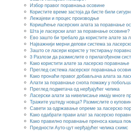
Избор правог поравнања осовине
Користите време застоја да бисте били сигур
Лежајеви и процес производње
Коришћење ласерских алата за поравнање о
Шта је ласерски алат за поравнање осовине?
Ево зашто би требало да користите алате за
Најважнији мерни делови система за ласерс
Зашто се ласери користе у тестирању порав
3 Разлози да размислите о прилагођеном сис
Како користити алате за ласерско поравнање
Преглед система ласерског поравнања осови
Како пронаћи правог добављача алата за ла
Алати за поравнање снопа помажу у побољша
Преглед подметача од нерђајућег челика
Ласерски алати за нивелисање имају многе п
Тражите уштеду новца? Размислите о купови
Савети за одржавање опреме за ласерско п
Како одабрати прави алат за ласерско порав
Како правилно поравнање преноса каиша п
Предности Ауто-цут нерђајућег челика схимс